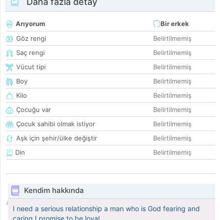
Daha fazla detay
Arıyorum
Bir erkek
Göz rengi
Belirtilmemiş
Saç rengi
Belirtilmemiş
Vücut tipi
Belirtilmemiş
Boy
Belirtilmemiş
Kilo
Belirtilmemiş
Çocuğu var
Belirtilmemiş
Çocuk sahibi olmak istiyor
Belirtilmemiş
Aşk için şehir/ülke değiştir
Belirtilmemiş
Din
Belirtilmemiş
Kendim hakkında
I need a serious relationship a man who is God fearing and
caring I promise to be loyal