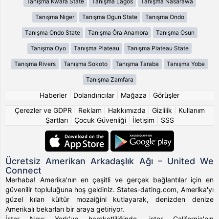
Tanışma Kwara State
Tanışma Lagos
Tanışma Nasarawa
Tanışma Niger
Tanışma Ogun State
Tanışma Ondo
Tanışma Ondo State
Tanışma Ȯra Anambra
Tanışma Osun
Tanışma Oyo
Tanışma Plateau
Tanışma Plateau State
Tanışma Rivers
Tanışma Sokoto
Tanışma Taraba
Tanışma Yobe
Tanışma Zamfara
Haberler
|
Dolandırıcılar
|
Mağaza
|
Görüşler
Çerezler ve GDPR
|
Reklam
|
Hakkımızda
|
Gizlilik
|
Kullanım
Şartları
|
Çocuk Güvenliği
|
İletişim
|
SSS
Ücretsiz Amerikan Arkadaşlık Ağı – United We
Connect
Merhaba! Amerika'nın en çeşitli ve gerçek bağlantılar için en
güvenilir topluluğuna hoş geldiniz. States-dating.com, Amerika'yı
güzel kılan kültür mozaiğini kutlayarak, denizden denize
Amerikalı bekarları bir araya getiriyor.
İster New York'un hareketliliğinde, ister California'nın