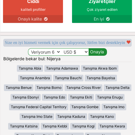
Ciddi
Ziyaretçiler
kaliteli profiller
Çok ziyaret edilen
Onaylı kalite
En iyi
Size en iyi hizmeti vermek için çok çalışıyoruz, lütfen bizi destekleyin
Bölgelerde bekar bul: Nijerya
Tanışma Abia
Tanışma Adamawa
Tanışma Akwa Ibom
Tanışma Anambra
Tanışma Bauchi
Tanışma Bayelsa
Tanışma Benue
Tanışma Borno
Tanışma Cross River
Tanışma Delta
Tanışma Ebonyi
Tanışma Edo
Tanışma Ekiti
Tanışma Enugu
Tanışma Federal Capital Territory
Tanışma Gombe
Tanışma Imo
Tanışma Imo State
Tanışma Kaduna
Tanışma Kano
Tanışma Katsina
Tanışma Kebbi
Tanışma Kogi
Tanışma Kwara