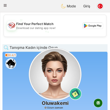
States
Dating
Toggle
Mode
Giriş
navigation
💖
Find Your Perfect Match
💕
Download our dating app now!
💕
💖
Tanışma Kadın içinde Osun
0.4/1
0
Oluwakemi
Uzun zaman