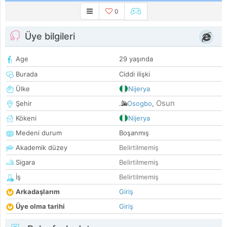
0
Üye bilgileri
Age
29 yaşında
Burada
Ciddi ilişki
Ülke
Nijerya
Osun
Şehir
Osogbo
,
Kökeni
Nijerya
Medeni durum
Boşanmış
Akademik düzey
Belirtilmemiş
Sigara
Belirtilmemiş
İş
Belirtilmemiş
Arkadaşlarım
Giriş
Üye olma tarihi
Giriş