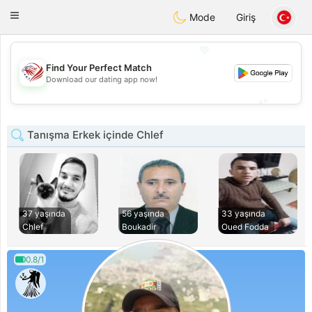
States
Dating
Toggle
Mode
Giriş
navigation
💖
Find Your Perfect Match
💖
Download our dating app now!
💕
💕
Tanışma Erkek içinde Chlef
37 yaşında
56 yaşında
33 yaşında
Chlef
Boukadir
Oued Fodda
0.8/1