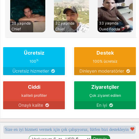
38 yaşında
32 yaşında
33 yaşında
Chlef
Chlef
Oued Fodda
Ücretsiz
Destek
%
100
100% ücretsiz
Ücretsiz hizmetler
Dinleyen moderatörler
Ciddi
Ziyaretçiler
kaliteli profiller
Çok ziyaret edilen
Onaylı kalite
En iyi
Size en iyi hizmeti vermek için çok çalışıyoruz, lütfen bizi destekleyin