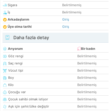
Sigara
Belirtilmemiş
İş
Belirtilmemiş
Arkadaşlarım
Giriş
Üye olma tarihi
Giriş
Daha fazla detay
Arıyorum
Bir kadın
Göz rengi
Belirtilmemiş
Saç rengi
Belirtilmemiş
Vücut tipi
Belirtilmemiş
Boy
Belirtilmemiş
Kilo
Belirtilmemiş
Çocuğu var
Belirtilmemiş
Çocuk sahibi olmak istiyor
Belirtilmemiş
Aşk için şehir/ülke değiştir
Belirtilmemiş