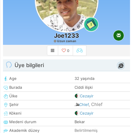
1
Joe1233
Uzun zaman
0
Üye bilgileri
Age
32 yaşında
Burada
Ciddi ilişki
Ülke
Cezayir
Chlef
Şehir
Chlef
,
Kökeni
Cezayir
Medeni durum
Bekar
Akademik düzey
Belirtilmemiş