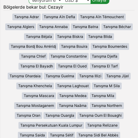
Bölgelerde bekar bul: Cezayir
Tanışma Adrar
Tanışma Aïn Defla
Tanışma Aïn Témouchent
Tanışma Algiers
Tanışma Annaba
Tanışma Batna
Tanışma Béchar
Tanışma Béjaïa
Tanışma Biskra
Tanışma Blida
Tanışma Bordj Bou Arréridj
Tanışma Bouira
Tanışma Boumerdes
Tanışma Chlef
Tanışma Constantine
Tanışma Djelfa
Tanışma El Bayadh
Tanışma El Oued
Tanışma El Tarf
Tanışma Ghardaia
Tanışma Guelma
Tanışma Illizi
Tanışma Jijel
Tanışma Khenchela
Tanışma Laghouat
Tanışma M Sila
Tanışma Mascara
Tanışma Medea
Tanışma Mila
Tanışma Mostaganem
Tanışma Naâma
Tanışma Northern
Tanışma Oran
Tanışma Ouargla
Tanışma Oum El Bouaghi
Tanışma Persekutuan Kuala Lumpur
Tanışma Relizane
Tanışma Saida
Tanışma Sétif
Tanışma Sidi Bel Abbès