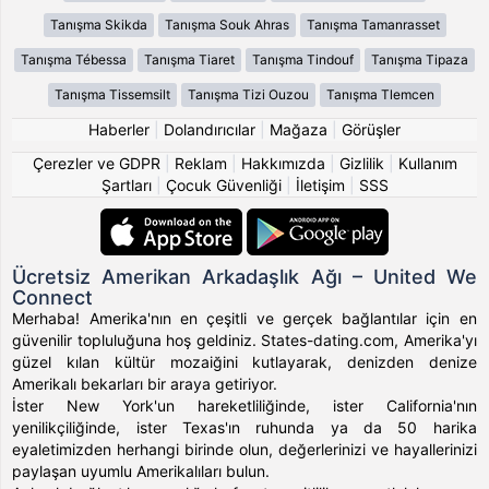
Tanışma Skikda
Tanışma Souk Ahras
Tanışma Tamanrasset
Tanışma Tébessa
Tanışma Tiaret
Tanışma Tindouf
Tanışma Tipaza
Tanışma Tissemsilt
Tanışma Tizi Ouzou
Tanışma Tlemcen
Haberler
|
Dolandırıcılar
|
Mağaza
|
Görüşler
Çerezler ve GDPR
|
Reklam
|
Hakkımızda
|
Gizlilik
|
Kullanım
Şartları
|
Çocuk Güvenliği
|
İletişim
|
SSS
Ücretsiz Amerikan Arkadaşlık Ağı – United We
Connect
Merhaba! Amerika'nın en çeşitli ve gerçek bağlantılar için en
güvenilir topluluğuna hoş geldiniz. States-dating.com, Amerika'yı
güzel kılan kültür mozaiğini kutlayarak, denizden denize
Amerikalı bekarları bir araya getiriyor.
İster New York'un hareketliliğinde, ister California'nın
yenilikçiliğinde, ister Texas'ın ruhunda ya da 50 harika
eyaletimizden herhangi birinde olun, değerlerinizi ve hayallerinizi
paylaşan uyumlu Amerikalıları bulun.