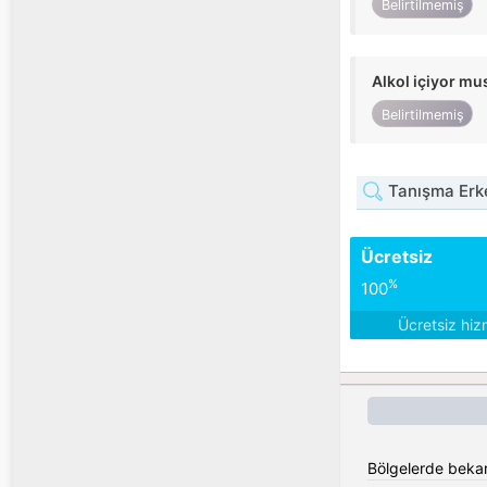
Belirtilmemiş
Alkol içiyor m
Belirtilmemiş
Tanışma Erke
Ücretsiz
%
100
Ücretsiz hiz
Bölgelerde bekar