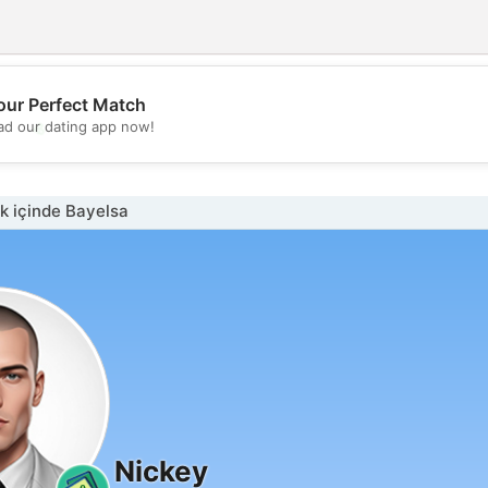
our Perfect Match
💖
d our dating app now!
💕
k içinde Bayelsa
Nickey