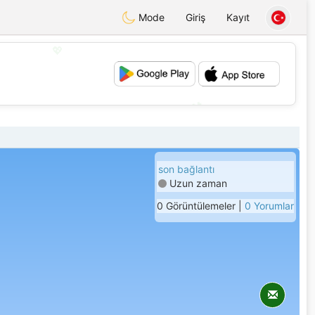
Mode
Giriş
Kayıt
💖
💕
son bağlantı
Uzun zaman
0 Görüntülemeler |
0 Yorumlar