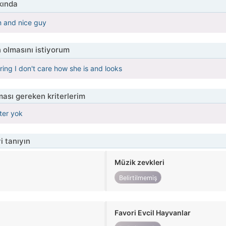
kında
n and nice guy
 olmasını istiyorum
ring I don't care how she is and looks
ası gereken kriterlerim
iter yok
i tanıyın
Müzik zevkleri
Belirtilmemiş
Favori Evcil Hayvanlar