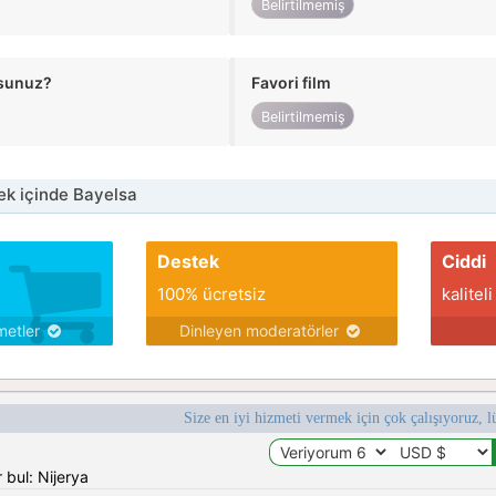
Belirtilmemiş
usunuz?
Favori film
Belirtilmemiş
k içinde Bayelsa
Destek
Ciddi
100% ücretsiz
kaliteli
metler
Dinleyen moderatörler
Size en iyi hizmeti vermek için çok çalışıyoruz, l
 bul: Nijerya