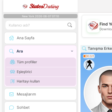
States
Dating
New York 2026-08-07 07:10
Find Y
Downloa
Ana Sayfa
Tanışma Erke
Ara
0.3/1
Tüm profiller
Eşleştirici
Haritayı kullan
Mesajlarım
Sohbet