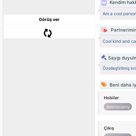
Kendim hak
Am a cool perso
Görüş ver
Partnerimin
Cool kind and ca
Saygı duyulm
Özelleştirilmiş kr
Beni daha iy
Hobiler
Belirtilmemiş
Çıkış