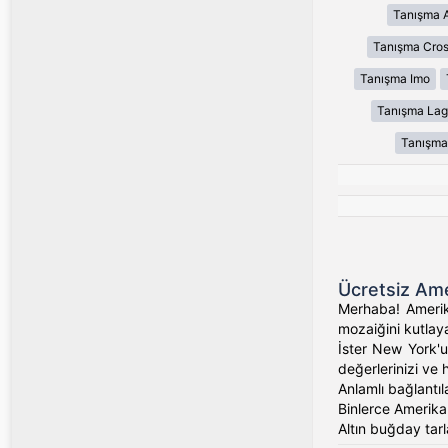
Tanışma 
Tanışma Cros
Tanışma Imo
Tanışma Lag
Tanışma
Ücretsiz Ame
Merhaba! Amerika
mozaiğini kutlaya
İster New York'un
değerlerinizi ve 
Anlamlı bağlantıl
Binlerce Amerikalı
Altın buğday tarl