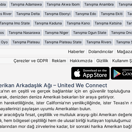
Abia
Tanışma Adamawa
Tanışma Akwa Ibom
Tanışma Anambra
Tanışma
s River
Tanışma Delta
Tanışma Ebonyi
Tanışma Edo
Tanışma Ekiti
Ta
Tanışma Imo State
Tanışma Kaduna
Tanışma Kano
Tanışma Katsina
Tan
os
Tanışma Nasarawa
Tanışma Niger
Tanışma Ogun State
Tanışma On
 Oyo
Tanışma Plateau
Tanışma Plateau State
Tanışma Rivers
Tanışma 
Haberler
|
Dolandırıcılar
|
Mağaz
Çerezler ve GDPR
|
Reklam
|
Hakkımızda
|
Gizlilik
|
Kullanım Ş
rikan Arkadaşlık Ağı – United We Connect
'nın en çeşitli ve gerçek bağlantılar için en güvenilir topluluğuna 
rak, denizden denize Amerikalı bekarları bir araya getiriyor.
 hareketliliğinde, ister California'nın yenilikçiliğinde, ister Texas
hayallerinizi paylaşan uyumlu Amerikalıları bulun.
ar aracılığıyla fırsat, çeşitlilik ve mutluluk arayışı gibi Amerikan değ
, hem bölgesel çeşitliliği hem de ulusal birliği kutlayan topluluğumuz ara
alarından mor dağ zirvelerine kadar, bir sonraki harika Amerikan bağlan