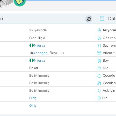
0
ri
Dah
22 yaşında
Arıyor
Ciddi ilişki
Göz ren
Nijerya
Saç ren
Bayelsa
Yenagoa
,
Vücut ti
Nijerya
Boy
Bekar
Kilo
Belirtilmemiş
Çocuğu 
Belirtilmemiş
Çocuk sa
Belirtilmemiş
Aşk için
Giriş
Din
Giriş