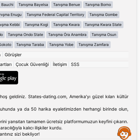
 Bauchi
Tanışma Bayelsa
Tanışma Benue
Tanışma Borno
nışma Enugu
Tanışma Federal Capital Territory
Tanışma Gombe
ışma Kebbi
Tanışma Kogi
Tanışma Kwara
Tanışma Kwara State
do
Tanışma Ondo State
Tanışma Ȯra Anambra
Tanışma Osun
Sokoto
Tanışma Taraba
Tanışma Yobe
Tanışma Zamfara
a
|
Görüşler
artları
|
Çocuk Güvenliği
|
İletişim
|
SSS
hoş geldiniz. States-dating.com, Amerika'yı güzel kılan kültür
'ın ruhunda ya da 50 harika eyaletimizden herhangi birinde olun,
erlerini yansıtan tamamen ücretsiz platformumuzun keyfini çıkarın.
cılığıyla kalıcı ilişkiler kurdu.
Assistance
tınız sizi bekliyor!