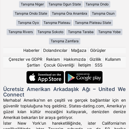
Tanışma Niger
Tanışma Ogun State
Tanışma Ondo
Tanışma Ondo State
Tanışma Ȯra Anambra
Tanışma Osun
Tanışma Oyo
Tanışma Plateau
Tanışma Plateau State
Tanışma Rivers
Tanışma Sokoto
Tanışma Taraba
Tanışma Yobe
Tanışma Zamfara
Haberler
|
Dolandırıcılar
|
Mağaza
|
Görüşler
Çerezler ve GDPR
|
Reklam
|
Hakkımızda
|
Gizlilik
|
Kullanım
Şartları
|
Çocuk Güvenliği
|
İletişim
|
SSS
Ücretsiz Amerikan Arkadaşlık Ağı – United We
Connect
Merhaba! Amerika'nın en çeşitli ve gerçek bağlantılar için en
güvenilir topluluğuna hoş geldiniz. States-dating.com, Amerika'yı
güzel kılan kültür mozaiğini kutlayarak, denizden denize
Amerikalı bekarları bir araya getiriyor.
İster New York'un hareketliliğinde, ister California'nın
yenilikçiliğinde, ister Texas'ın ruhunda ya da 50 harika