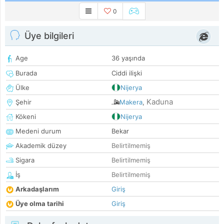
0
Üye bilgileri
Age
36 yaşında
Burada
Ciddi ilişki
Ülke
Nijerya
Kaduna
Şehir
Makera
,
Kökeni
Nijerya
Medeni durum
Bekar
Akademik düzey
Belirtilmemiş
Sigara
Belirtilmemiş
İş
Belirtilmemiş
Arkadaşlarım
Giriş
Üye olma tarihi
Giriş