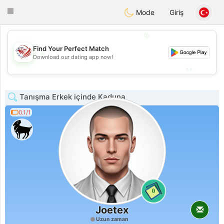
States
Dating
Toggle
Mode
Giriş
navigation
💖
Find Your Perfect Match
💖
Download our dating app now!
💕
💕
Tanışma Erkek içinde Kaduna
0.1/1
0
Joetex
Uzun zaman