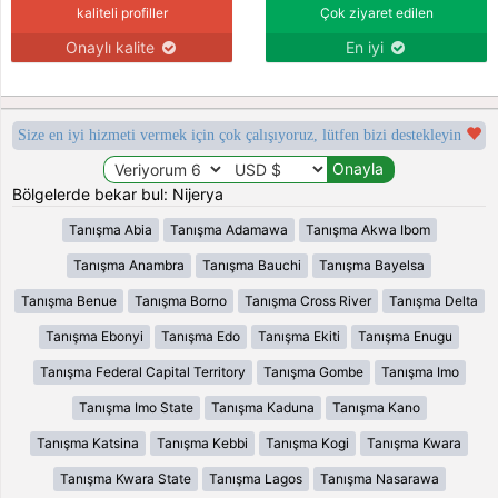
kaliteli profiller
Çok ziyaret edilen
Onaylı kalite
En iyi
Size en iyi hizmeti vermek için çok çalışıyoruz, lütfen bizi destekleyin
Bölgelerde bekar bul: Nijerya
Tanışma Abia
Tanışma Adamawa
Tanışma Akwa Ibom
Tanışma Anambra
Tanışma Bauchi
Tanışma Bayelsa
Tanışma Benue
Tanışma Borno
Tanışma Cross River
Tanışma Delta
Tanışma Ebonyi
Tanışma Edo
Tanışma Ekiti
Tanışma Enugu
Tanışma Federal Capital Territory
Tanışma Gombe
Tanışma Imo
Tanışma Imo State
Tanışma Kaduna
Tanışma Kano
Tanışma Katsina
Tanışma Kebbi
Tanışma Kogi
Tanışma Kwara
Tanışma Kwara State
Tanışma Lagos
Tanışma Nasarawa