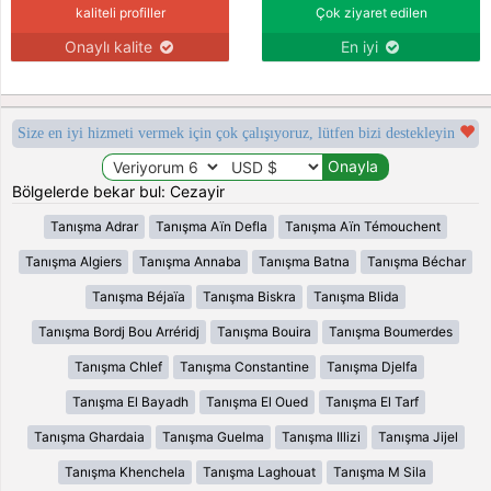
kaliteli profiller
Çok ziyaret edilen
Onaylı kalite
En iyi
Size en iyi hizmeti vermek için çok çalışıyoruz, lütfen bizi destekleyin
Bölgelerde bekar bul: Cezayir
Tanışma Adrar
Tanışma Aïn Defla
Tanışma Aïn Témouchent
Tanışma Algiers
Tanışma Annaba
Tanışma Batna
Tanışma Béchar
Tanışma Béjaïa
Tanışma Biskra
Tanışma Blida
Tanışma Bordj Bou Arréridj
Tanışma Bouira
Tanışma Boumerdes
Tanışma Chlef
Tanışma Constantine
Tanışma Djelfa
Tanışma El Bayadh
Tanışma El Oued
Tanışma El Tarf
Tanışma Ghardaia
Tanışma Guelma
Tanışma Illizi
Tanışma Jijel
Tanışma Khenchela
Tanışma Laghouat
Tanışma M Sila