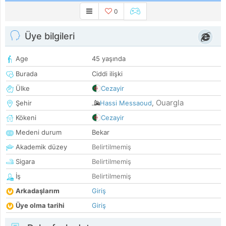
0
Üye bilgileri
Age
45 yaşında
Burada
Ciddi ilişki
Ülke
Cezayir
Ouargla
Şehir
Hassi Messaoud
,
Kökeni
Cezayir
Medeni durum
Bekar
Akademik düzey
Belirtilmemiş
Sigara
Belirtilmemiş
İş
Belirtilmemiş
Arkadaşlarım
Giriş
Üye olma tarihi
Giriş