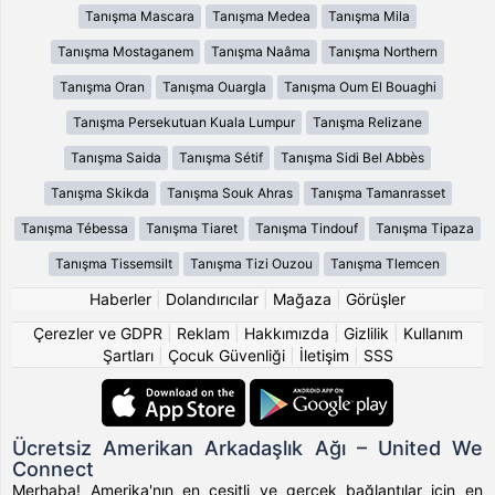
Tanışma Mascara
Tanışma Medea
Tanışma Mila
Tanışma Mostaganem
Tanışma Naâma
Tanışma Northern
Tanışma Oran
Tanışma Ouargla
Tanışma Oum El Bouaghi
Tanışma Persekutuan Kuala Lumpur
Tanışma Relizane
Tanışma Saida
Tanışma Sétif
Tanışma Sidi Bel Abbès
Tanışma Skikda
Tanışma Souk Ahras
Tanışma Tamanrasset
Tanışma Tébessa
Tanışma Tiaret
Tanışma Tindouf
Tanışma Tipaza
Tanışma Tissemsilt
Tanışma Tizi Ouzou
Tanışma Tlemcen
Haberler
|
Dolandırıcılar
|
Mağaza
|
Görüşler
Çerezler ve GDPR
|
Reklam
|
Hakkımızda
|
Gizlilik
|
Kullanım
Şartları
|
Çocuk Güvenliği
|
İletişim
|
SSS
Ücretsiz Amerikan Arkadaşlık Ağı – United We
Connect
Merhaba! Amerika'nın en çeşitli ve gerçek bağlantılar için en