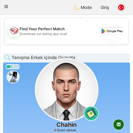
States
Dating
Toggle
Mode
Giriş
navigation
💖
Find Your Perfect Match
💖
Download our dating app now!
💕
💕
Tanışma Erkek içinde Ouargla
0.7/1
0
Chahin
Uzun zaman