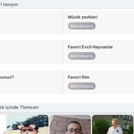
i tanıyın
Müzik zevkleri
Belirtilmemiş
Favori Evcil Hayvanlar
Belirtilmemiş
usunuz?
Favori film
Belirtilmemiş
ek içinde Tlemcen