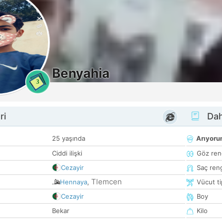
Benyahia
3
ri
Dah
25 yaşında
Arıyor
Ciddi ilişki
Göz ren
Cezayir
Saç ren
Tlemcen
Hennaya
,
Vücut ti
Cezayir
Boy
Bekar
Kilo