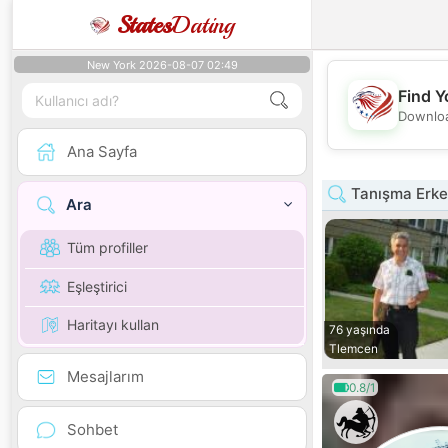
States
Dating
New York 2026-08-07 02:49
Find Y
Downloa
Ana Sayfa
Tanışma Erke
Ara
Tüm profiller
Eşleştirici
Haritayı kullan
76 yaşında
Tlemcen
Mesajlarım
0.8/1
Sohbet