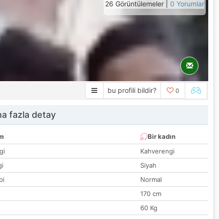
26 Görüntülemeler |
0 Yorumlar
bu profili bildir?
0
a fazla detay
um
Bir kadın
gi
Kahverengi
gi
Siyah
pi
Normal
170 cm
60 Kg