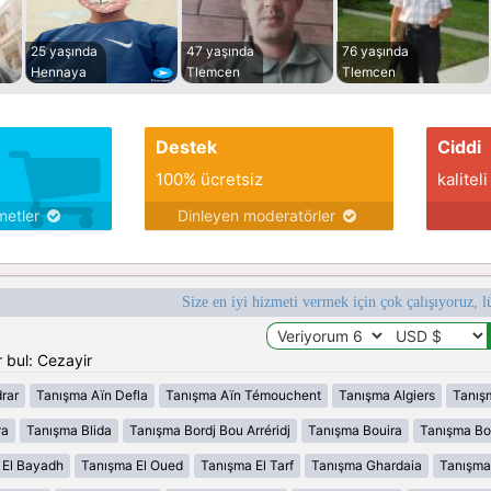
25 yaşında
47 yaşında
76 yaşında
Hennaya
Tlemcen
Tlemcen
Destek
Ciddi
100% ücretsiz
kaliteli
metler
Dinleyen moderatörler
Size en iyi hizmeti vermek için çok çalışıyoruz, l
 bul: Cezayir
rar
Tanışma Aïn Defla
Tanışma Aïn Témouchent
Tanışma Algiers
Tanış
ra
Tanışma Blida
Tanışma Bordj Bou Arréridj
Tanışma Bouira
Tanışma B
 El Bayadh
Tanışma El Oued
Tanışma El Tarf
Tanışma Ghardaia
Tanışma