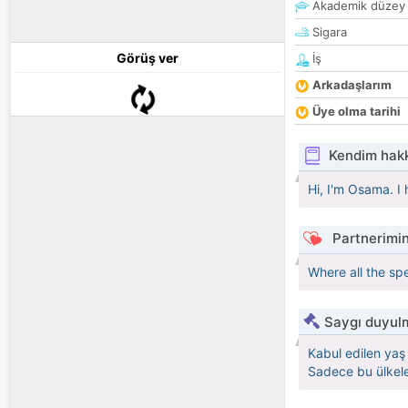
Akademik düzey
Sigara
Görüş ver
İş
Arkadaşlarım
Üye olma tarihi
Kendim hak
Hi, I'm Osama. I
Partnerimin
Where all the spe
Saygı duyulm
Kabul edilen yaş 
Sadece bu ülkele