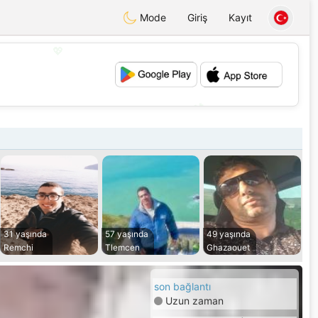
Mode
Giriş
Kayıt
💖
💕
31 yaşında
57 yaşında
49 yaşında
Remchi
Tlemcen
Ghazaouet
son bağlantı
Uzun zaman