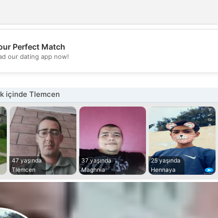
our Perfect Match
💖
d our dating app now!
💕
k içinde Tlemcen
47 yaşında
37 yaşında
25 yaşında
Tlemcen
Maghnia
Hennaya