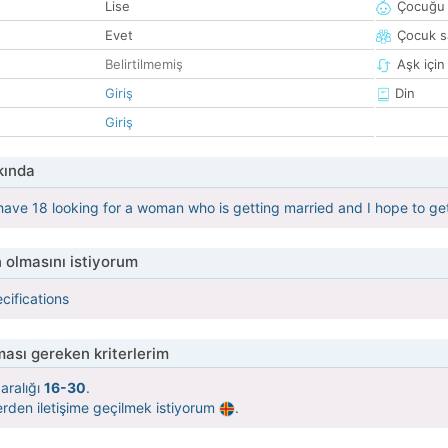
Lise
Çocuğu 
Evet
Çocuk sa
Belirtilmemiş
Aşk için
Giriş
Din
Giriş
kında
 have 18 looking for a woman who is getting married and I hope to get
 olmasını istiyorum
cifications
ası gereken kriterlerim
aralığı
16-30
.
rden iletişime geçilmek istiyorum
.