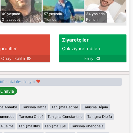
49 yaşında
57 yaşında
34 yaşında
Ghazaouet
Tlemcen
Remchi
Ziyaretçiler
 profiller
Çok ziyaret edilen
Onaylı kalite
En iyi
ütfen bizi destekleyin
ma Annaba
Tanışma Batna
Tanışma Béchar
Tanışma Béjaïa
oumerdes
Tanışma Chlef
Tanışma Constantine
Tanışma Djelfa
 Guelma
Tanışma Illizi
Tanışma Jijel
Tanışma Khenchela