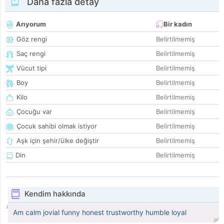
Daha fazla detay
Arıyorum
Bir kadın
Göz rengi
Belirtilmemiş
Saç rengi
Belirtilmemiş
Vücut tipi
Belirtilmemiş
Boy
Belirtilmemiş
Kilo
Belirtilmemiş
Çocuğu var
Belirtilmemiş
Çocuk sahibi olmak istiyor
Belirtilmemiş
Aşk için şehir/ülke değiştir
Belirtilmemiş
Din
Belirtilmemiş
Kendim hakkında
Am calm jovial funny honest trustworthy humble loyal