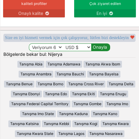
kaliteli profiller
Çok ziyaret edilen
Onaylı kalite
En iyi
Size en iyi hizmeti vermek için çok çalışıyoruz, lütfen bizi destekleyin
Bölgelerde bekar bul: Nijerya
Tanışma Abia
Tanışma Adamawa
Tanışma Akwa Ibom
Tanışma Anambra
Tanışma Bauchi
Tanışma Bayelsa
Tanışma Benue
Tanışma Borno
Tanışma Cross River
Tanışma Delta
Tanışma Ebonyi
Tanışma Edo
Tanışma Ekiti
Tanışma Enugu
Tanışma Federal Capital Territory
Tanışma Gombe
Tanışma Imo
Tanışma Imo State
Tanışma Kaduna
Tanışma Kano
Tanışma Katsina
Tanışma Kebbi
Tanışma Kogi
Tanışma Kwara
Tanışma Kwara State
Tanışma Lagos
Tanışma Nasarawa