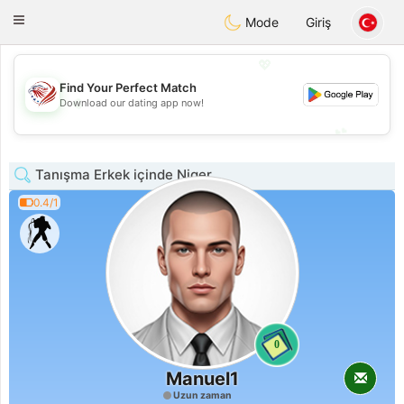
States
Dating
Toggle
Mode
Giriş
navigation
💖
Find Your Perfect Match
💖
Download our dating app now!
💕
💕
Tanışma Erkek içinde Niger
0.4/1
0
Manuel1
Uzun zaman