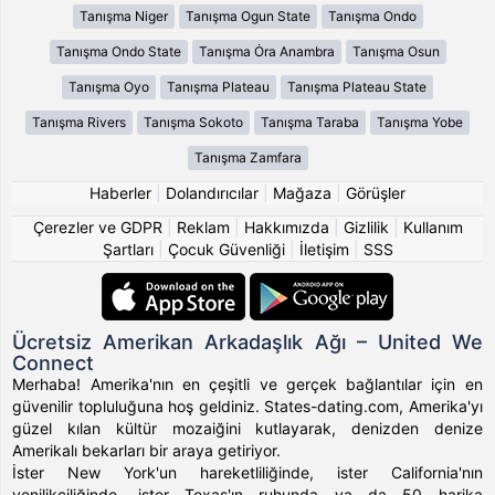
Tanışma Niger
Tanışma Ogun State
Tanışma Ondo
Tanışma Ondo State
Tanışma Ȯra Anambra
Tanışma Osun
Tanışma Oyo
Tanışma Plateau
Tanışma Plateau State
Tanışma Rivers
Tanışma Sokoto
Tanışma Taraba
Tanışma Yobe
Tanışma Zamfara
Haberler
|
Dolandırıcılar
|
Mağaza
|
Görüşler
Çerezler ve GDPR
|
Reklam
|
Hakkımızda
|
Gizlilik
|
Kullanım
Şartları
|
Çocuk Güvenliği
|
İletişim
|
SSS
Ücretsiz Amerikan Arkadaşlık Ağı – United We
Connect
Merhaba! Amerika'nın en çeşitli ve gerçek bağlantılar için en
güvenilir topluluğuna hoş geldiniz. States-dating.com, Amerika'yı
güzel kılan kültür mozaiğini kutlayarak, denizden denize
Amerikalı bekarları bir araya getiriyor.
İster New York'un hareketliliğinde, ister California'nın
yenilikçiliğinde, ister Texas'ın ruhunda ya da 50 harika