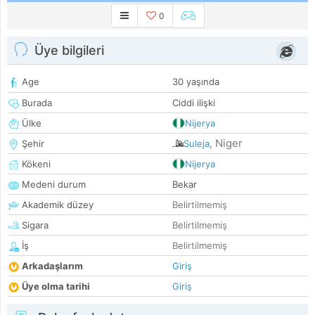
0
Üye bilgileri
Age
30 yaşında
Burada
Ciddi ilişki
Ülke
Nijerya
Niger
Şehir
Suleja
,
Kökeni
Nijerya
Medeni durum
Bekar
Akademik düzey
Belirtilmemiş
Sigara
Belirtilmemiş
İş
Belirtilmemiş
Arkadaşlarım
Giriş
Üye olma tarihi
Giriş