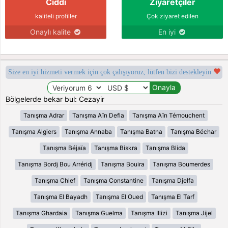
Ciddi
Ziyaretçiler
kaliteli profiller
Çok ziyaret edilen
Onaylı kalite
En iyi
Size en iyi hizmeti vermek için çok çalışıyoruz, lütfen bizi destekleyin
Bölgelerde bekar bul: Cezayir
Tanışma Adrar
Tanışma Aïn Defla
Tanışma Aïn Témouchent
Tanışma Algiers
Tanışma Annaba
Tanışma Batna
Tanışma Béchar
Tanışma Béjaïa
Tanışma Biskra
Tanışma Blida
Tanışma Bordj Bou Arréridj
Tanışma Bouira
Tanışma Boumerdes
Tanışma Chlef
Tanışma Constantine
Tanışma Djelfa
Tanışma El Bayadh
Tanışma El Oued
Tanışma El Tarf
Tanışma Ghardaia
Tanışma Guelma
Tanışma Illizi
Tanışma Jijel