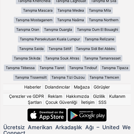
Tanışma Khenchela
Tanışma Laghouat
Tanışma M Sila
Tanışma Mascara
Tanışma Medea
Tanışma Mila
Tanışma Mostaganem
Tanışma Naâma
Tanışma Northern
Tanışma Oran
Tanışma Ouargla
Tanışma Oum El Bouaghi
Tanışma Persekutuan Kuala Lumpur
Tanışma Relizane
Tanışma Saida
Tanışma Sétif
Tanışma Sidi Bel Abbès
Tanışma Skikda
Tanışma Souk Ahras
Tanışma Tamanrasset
Tanışma Tébessa
Tanışma Tiaret
Tanışma Tindouf
Tanışma Tipaza
Tanışma Tissemsilt
Tanışma Tizi Ouzou
Tanışma Tlemcen
Haberler
|
Dolandırıcılar
|
Mağaza
|
Görüşler
Çerezler ve GDPR
|
Reklam
|
Hakkımızda
|
Gizlilik
|
Kullanım
Şartları
|
Çocuk Güvenliği
|
İletişim
|
SSS
Ücretsiz Amerikan Arkadaşlık Ağı – United We
Connect