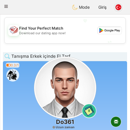
States
Dating
Toggle
Mode
Giriş
navigation
💖
Find Your Perfect Match
💖
Download our dating app now!
💕
💕
Tanışma Erkek içinde El Tarf
0.3/1
0
Do361
Uzun zaman