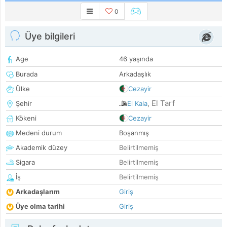
0
Üye bilgileri
Age
46 yaşında
Burada
Arkadaşlık
Ülke
Cezayir
El Tarf
Şehir
El Kala
,
Kökeni
Cezayir
Medeni durum
Boşanmış
Akademik düzey
Belirtilmemiş
Sigara
Belirtilmemiş
İş
Belirtilmemiş
Arkadaşlarım
Giriş
Üye olma tarihi
Giriş