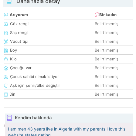
Daha fazla detay
Arıyorum
Bir kadın
Göz rengi
Belirtilmemiş
Saç rengi
Belirtilmemiş
Vücut tipi
Belirtilmemiş
Boy
Belirtilmemiş
Kilo
Belirtilmemiş
Çocuğu var
Belirtilmemiş
Çocuk sahibi olmak istiyor
Belirtilmemiş
Aşk için şehir/ülke değiştir
Belirtilmemiş
Din
Belirtilmemiş
Kendim hakkında
I am men 43 years live in Algeria with my parents I love this
website states dating