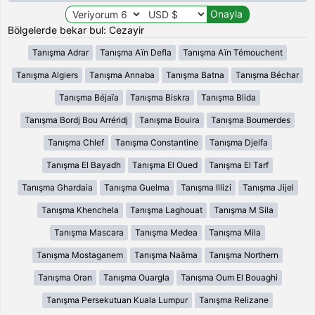
Bölgelerde bekar bul: Cezayir
Tanışma Adrar
Tanışma Aïn Defla
Tanışma Aïn Témouchent
Tanışma Algiers
Tanışma Annaba
Tanışma Batna
Tanışma Béchar
Tanışma Béjaïa
Tanışma Biskra
Tanışma Blida
Tanışma Bordj Bou Arréridj
Tanışma Bouira
Tanışma Boumerdes
Tanışma Chlef
Tanışma Constantine
Tanışma Djelfa
Tanışma El Bayadh
Tanışma El Oued
Tanışma El Tarf
Tanışma Ghardaia
Tanışma Guelma
Tanışma Illizi
Tanışma Jijel
Tanışma Khenchela
Tanışma Laghouat
Tanışma M Sila
Tanışma Mascara
Tanışma Medea
Tanışma Mila
Tanışma Mostaganem
Tanışma Naâma
Tanışma Northern
Tanışma Oran
Tanışma Ouargla
Tanışma Oum El Bouaghi
Tanışma Persekutuan Kuala Lumpur
Tanışma Relizane