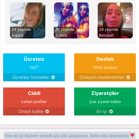
34 yaşında
29 yaşında
38 yaşında
Algiers
Algiers
Belcourt
Ücretsiz
Destek
%
100
100% ücretsiz
Ücretsiz hizmetler
Dinleyen moderatörler
Ciddi
Ziyaretçiler
kaliteli profiller
Çok ziyaret edilen
Onaylı kalite
En iyi
Size en iyi hizmeti vermek için çok çalışıyoruz, lütfen bizi destekleyin