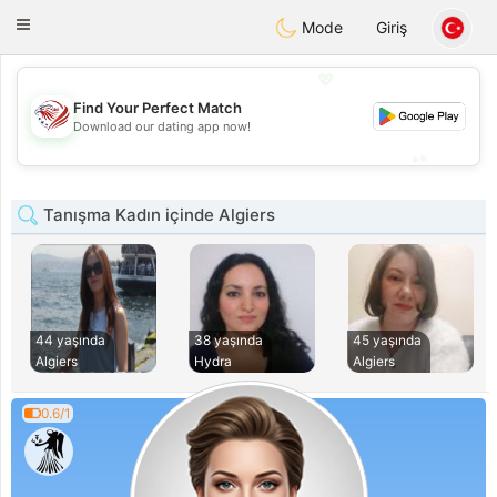
States
Dating
Toggle
Mode
Giriş
navigation
💖
Find Your Perfect Match
💖
Download our dating app now!
💕
💕
Tanışma Kadın içinde Algiers
44 yaşında
38 yaşında
45 yaşında
Algiers
Hydra
Algiers
0.6/1