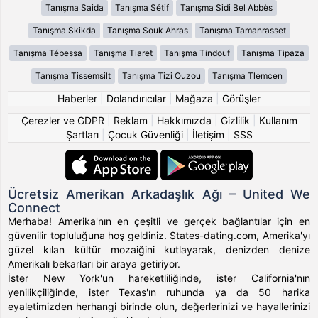
Tanışma Saida
Tanışma Sétif
Tanışma Sidi Bel Abbès
Tanışma Skikda
Tanışma Souk Ahras
Tanışma Tamanrasset
Tanışma Tébessa
Tanışma Tiaret
Tanışma Tindouf
Tanışma Tipaza
Tanışma Tissemsilt
Tanışma Tizi Ouzou
Tanışma Tlemcen
Haberler
|
Dolandırıcılar
|
Mağaza
|
Görüşler
Çerezler ve GDPR
|
Reklam
|
Hakkımızda
|
Gizlilik
|
Kullanım
Şartları
|
Çocuk Güvenliği
|
İletişim
|
SSS
Ücretsiz Amerikan Arkadaşlık Ağı – United We
Connect
Merhaba! Amerika'nın en çeşitli ve gerçek bağlantılar için en
güvenilir topluluğuna hoş geldiniz. States-dating.com, Amerika'yı
güzel kılan kültür mozaiğini kutlayarak, denizden denize
Amerikalı bekarları bir araya getiriyor.
İster New York'un hareketliliğinde, ister California'nın
yenilikçiliğinde, ister Texas'ın ruhunda ya da 50 harika
eyaletimizden herhangi birinde olun, değerlerinizi ve hayallerinizi