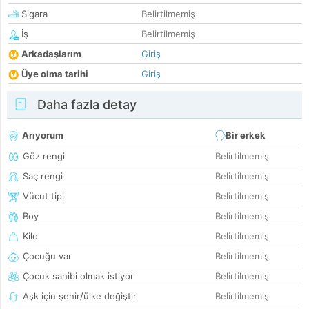
Sigara
Belirtilmemiş
İş
Belirtilmemiş
Arkadaşlarım
Giriş
Üye olma tarihi
Giriş
Daha fazla detay
Arıyorum
Bir erkek
Göz rengi
Belirtilmemiş
Saç rengi
Belirtilmemiş
Vücut tipi
Belirtilmemiş
Boy
Belirtilmemiş
Kilo
Belirtilmemiş
Çocuğu var
Belirtilmemiş
Çocuk sahibi olmak istiyor
Belirtilmemiş
Aşk için şehir/ülke değiştir
Belirtilmemiş