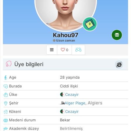
0
Kahou97
Uzun zaman
0
Üye bilgileri
Age
28 yaşında
Burada
Ciddi ilişki
Ülke
Cezayir
Algiers
Şehir
Alger Plage
,
Kökeni
Cezayir
Medeni durum
Bekar
Akademik düzey
Belirtilmemiş