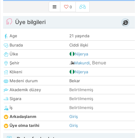
0
Üye bilgileri
Age
21 yaşında
Burada
Ciddi ilişki
Ülke
Nijerya
Benue
Şehir
Makurdi
,
Kökeni
Nijerya
Medeni durum
Bekar
Akademik düzey
Belirtilmemiş
Sigara
Belirtilmemiş
İş
Belirtilmemiş
Arkadaşlarım
Giriş
Üye olma tarihi
Giriş