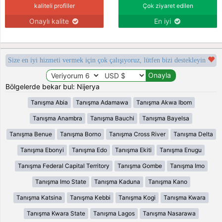
kaliteli profiller
Çok ziyaret edilen
Onaylı kalite
En iyi
Size en iyi hizmeti vermek için çok çalışıyoruz, lütfen bizi destekleyin
Bölgelerde bekar bul: Nijerya
Tanışma Abia
Tanışma Adamawa
Tanışma Akwa Ibom
Tanışma Anambra
Tanışma Bauchi
Tanışma Bayelsa
Tanışma Benue
Tanışma Borno
Tanışma Cross River
Tanışma Delta
Tanışma Ebonyi
Tanışma Edo
Tanışma Ekiti
Tanışma Enugu
Tanışma Federal Capital Territory
Tanışma Gombe
Tanışma Imo
Tanışma Imo State
Tanışma Kaduna
Tanışma Kano
Tanışma Katsina
Tanışma Kebbi
Tanışma Kogi
Tanışma Kwara
Tanışma Kwara State
Tanışma Lagos
Tanışma Nasarawa