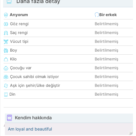
Daha fazla detay
Arıyorum
Bir erkek
Göz rengi
Belirtilmemiş
Saç rengi
Belirtilmemiş
Vücut tipi
Belirtilmemiş
Boy
Belirtilmemiş
Kilo
Belirtilmemiş
Çocuğu var
Belirtilmemiş
Çocuk sahibi olmak istiyor
Belirtilmemiş
Aşk için şehir/ülke değiştir
Belirtilmemiş
Din
Belirtilmemiş
Kendim hakkında
Am loyal and beautiful