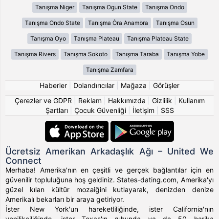
Tanışma Niger
Tanışma Ogun State
Tanışma Ondo
Tanışma Ondo State
Tanışma Ȯra Anambra
Tanışma Osun
Tanışma Oyo
Tanışma Plateau
Tanışma Plateau State
Tanışma Rivers
Tanışma Sokoto
Tanışma Taraba
Tanışma Yobe
Tanışma Zamfara
Haberler
|
Dolandırıcılar
|
Mağaza
|
Görüşler
Çerezler ve GDPR
|
Reklam
|
Hakkımızda
|
Gizlilik
|
Kullanım
Şartları
|
Çocuk Güvenliği
|
İletişim
|
SSS
Ücretsiz Amerikan Arkadaşlık Ağı – United We
Connect
Merhaba! Amerika'nın en çeşitli ve gerçek bağlantılar için en
güvenilir topluluğuna hoş geldiniz. States-dating.com, Amerika'yı
güzel kılan kültür mozaiğini kutlayarak, denizden denize
Amerikalı bekarları bir araya getiriyor.
İster New York'un hareketliliğinde, ister California'nın
yenilikçiliğinde, ister Texas'ın ruhunda ya da 50 harika