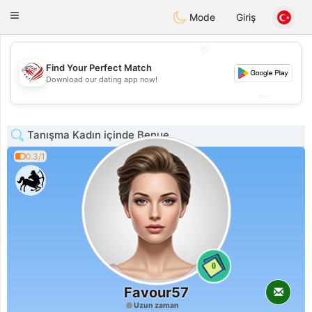
States
Dating
Toggle
Mode
Giriş
navigation
💖
Find Your Perfect Match
💖
Download our dating app now!
💕
💕
Tanışma Kadın içinde Benue
0.3/1
0
Favour57
Uzun zaman