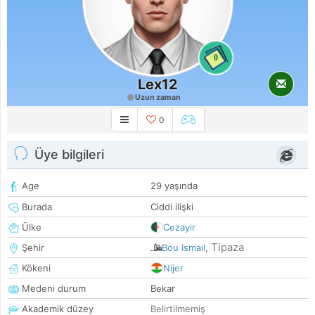
0
Lex12
Uzun zaman
0
Üye bilgileri
Age
29 yaşında
Burada
Ciddi ilişki
Ülke
Cezayir
Tipaza
Şehir
Bou Ismail
,
Kökeni
Nijer
Medeni durum
Bekar
Akademik düzey
Belirtilmemiş