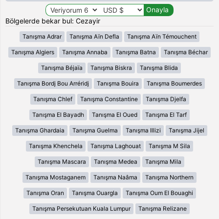
Bölgelerde bekar bul: Cezayir
Tanışma Adrar
Tanışma Aïn Defla
Tanışma Aïn Témouchent
Tanışma Algiers
Tanışma Annaba
Tanışma Batna
Tanışma Béchar
Tanışma Béjaïa
Tanışma Biskra
Tanışma Blida
Tanışma Bordj Bou Arréridj
Tanışma Bouira
Tanışma Boumerdes
Tanışma Chlef
Tanışma Constantine
Tanışma Djelfa
Tanışma El Bayadh
Tanışma El Oued
Tanışma El Tarf
Tanışma Ghardaia
Tanışma Guelma
Tanışma Illizi
Tanışma Jijel
Tanışma Khenchela
Tanışma Laghouat
Tanışma M Sila
Tanışma Mascara
Tanışma Medea
Tanışma Mila
Tanışma Mostaganem
Tanışma Naâma
Tanışma Northern
Tanışma Oran
Tanışma Ouargla
Tanışma Oum El Bouaghi
Tanışma Persekutuan Kuala Lumpur
Tanışma Relizane