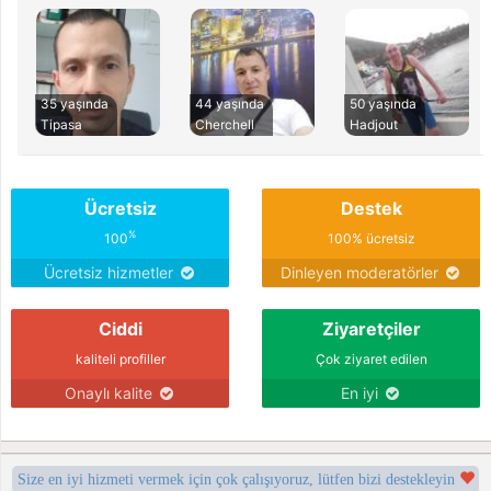
35 yaşında
44 yaşında
50 yaşında
Tipasa
Cherchell
Hadjout
Ücretsiz
Destek
%
100
100% ücretsiz
Ücretsiz hizmetler
Dinleyen moderatörler
Ciddi
Ziyaretçiler
kaliteli profiller
Çok ziyaret edilen
Onaylı kalite
En iyi
Size en iyi hizmeti vermek için çok çalışıyoruz, lütfen bizi destekleyin