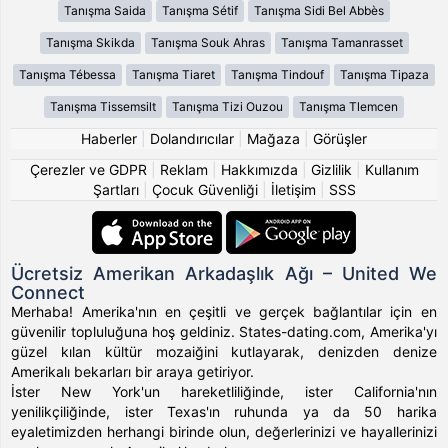
Tanışma Saida
Tanışma Sétif
Tanışma Sidi Bel Abbès
Tanışma Skikda
Tanışma Souk Ahras
Tanışma Tamanrasset
Tanışma Tébessa
Tanışma Tiaret
Tanışma Tindouf
Tanışma Tipaza
Tanışma Tissemsilt
Tanışma Tizi Ouzou
Tanışma Tlemcen
Haberler
|
Dolandırıcılar
|
Mağaza
|
Görüşler
Çerezler ve GDPR
|
Reklam
|
Hakkımızda
|
Gizlilik
|
Kullanım
Şartları
|
Çocuk Güvenliği
|
İletişim
|
SSS
Ücretsiz Amerikan Arkadaşlık Ağı – United We
Connect
Merhaba! Amerika'nın en çeşitli ve gerçek bağlantılar için en
güvenilir topluluğuna hoş geldiniz. States-dating.com, Amerika'yı
güzel kılan kültür mozaiğini kutlayarak, denizden denize
Amerikalı bekarları bir araya getiriyor.
İster New York'un hareketliliğinde, ister California'nın
yenilikçiliğinde, ister Texas'ın ruhunda ya da 50 harika
eyaletimizden herhangi birinde olun, değerlerinizi ve hayallerinizi