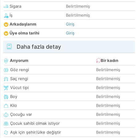
Sigara
Belirtilmemiş
İş
Belirtilmemiş
Arkadaşlarım
Giriş
Üye olma tarihi
Giriş
Daha fazla detay
Arıyorum
Bir kadın
Göz rengi
Belirtilmemiş
Saç rengi
Belirtilmemiş
Vücut tipi
Belirtilmemiş
Boy
Belirtilmemiş
Kilo
Belirtilmemiş
Çocuğu var
Belirtilmemiş
Çocuk sahibi olmak istiyor
Belirtilmemiş
Aşk için şehir/ülke değiştir
Belirtilmemiş