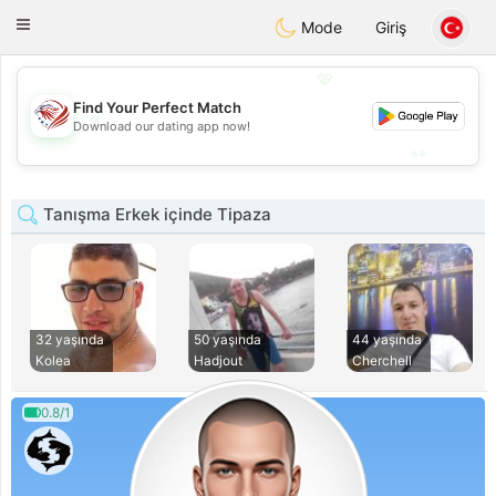
States
Dating
Toggle
Mode
Giriş
navigation
💖
Find Your Perfect Match
💖
Download our dating app now!
💕
💕
Tanışma Erkek içinde Tipaza
32 yaşında
50 yaşında
44 yaşında
Kolea
Hadjout
Cherchell
0.8/1