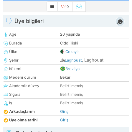
0
Üye bilgileri
Age
20 yaşında
Burada
Ciddi ilişki
Ülke
Cezayir
Laghouat
Şehir
Laghouat
,
Kökeni
Brezilya
Medeni durum
Bekar
Akademik düzey
Belirtilmemiş
Sigara
Belirtilmemiş
İş
Belirtilmemiş
Arkadaşlarım
Giriş
Üye olma tarihi
Giriş