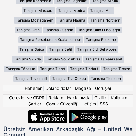
Tanışma Khenchela
Tanışma Laghouat
Tanışma M Sila
Tanışma Mascara
Tanışma Medea
Tanışma Mila
Tanışma Mostaganem
Tanışma Naâma
Tanışma Northern
Tanışma Oran
Tanışma Ouargla
Tanışma Oum El Bouaghi
Tanışma Persekutuan Kuala Lumpur
Tanışma Relizane
Tanışma Saida
Tanışma Sétif
Tanışma Sidi Bel Abbès
Tanışma Skikda
Tanışma Souk Ahras
Tanışma Tamanrasset
Tanışma Tébessa
Tanışma Tiaret
Tanışma Tindouf
Tanışma Tipaza
Tanışma Tissemsilt
Tanışma Tizi Ouzou
Tanışma Tlemcen
Haberler
|
Dolandırıcılar
|
Mağaza
|
Görüşler
Çerezler ve GDPR
|
Reklam
|
Hakkımızda
|
Gizlilik
|
Kullanım
Şartları
|
Çocuk Güvenliği
|
İletişim
|
SSS
Ücretsiz Amerikan Arkadaşlık Ağı – United We
Connect