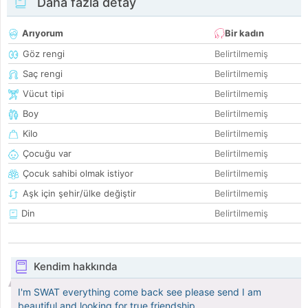
Daha fazla detay
Arıyorum
Bir kadın
Göz rengi
Belirtilmemiş
Saç rengi
Belirtilmemiş
Vücut tipi
Belirtilmemiş
Boy
Belirtilmemiş
Kilo
Belirtilmemiş
Çocuğu var
Belirtilmemiş
Çocuk sahibi olmak istiyor
Belirtilmemiş
Aşk için şehir/ülke değiştir
Belirtilmemiş
Din
Belirtilmemiş
Kendim hakkında
I'm SWAT everything come back see please send I am
beautiful and looking for true friendship