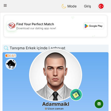
States
Dating
Toggle
Mode
Giriş
navigation
💖
Find Your Perfect Match
💖
Download our dating app now!
💕
💕
Tanışma Erkek içinde Laghouat
0.6/1
0
Adammaikl
Uzun zaman