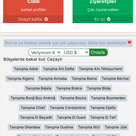
Ciddi
Ziyaretçiler
kaliteli profiller
Çok ziyaret edilen
Onaylı kalite
En iyi
Size en iyi hizmeti vermek için çok çalışıyoruz, lütfen bizi destekleyin
Bölgelerde bekar bul: Cezayir
Tanışma Adrar
Tanışma Aïn Defla
Tanışma Aïn Témouchent
Tanışma Algiers
Tanışma Annaba
Tanışma Batna
Tanışma Béchar
Tanışma Béjaïa
Tanışma Biskra
Tanışma Blida
Tanışma Bordj Bou Arréridj
Tanışma Bouira
Tanışma Boumerdes
Tanışma Chlef
Tanışma Constantine
Tanışma Djelfa
Tanışma El Bayadh
Tanışma El Oued
Tanışma El Tarf
Tanışma Ghardaia
Tanışma Guelma
Tanışma Illizi
Tanışma Jijel