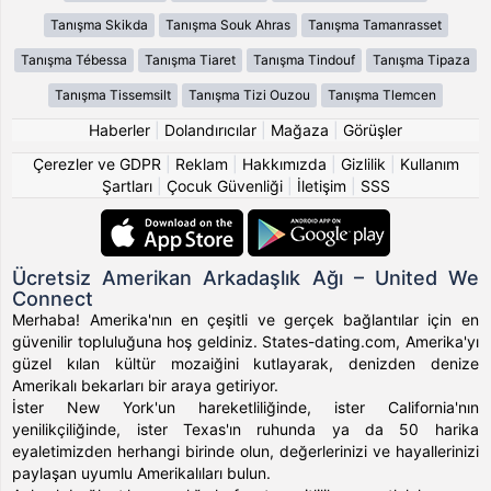
Tanışma Skikda
Tanışma Souk Ahras
Tanışma Tamanrasset
Tanışma Tébessa
Tanışma Tiaret
Tanışma Tindouf
Tanışma Tipaza
Tanışma Tissemsilt
Tanışma Tizi Ouzou
Tanışma Tlemcen
Haberler
|
Dolandırıcılar
|
Mağaza
|
Görüşler
Çerezler ve GDPR
|
Reklam
|
Hakkımızda
|
Gizlilik
|
Kullanım
Şartları
|
Çocuk Güvenliği
|
İletişim
|
SSS
Ücretsiz Amerikan Arkadaşlık Ağı – United We
Connect
Merhaba! Amerika'nın en çeşitli ve gerçek bağlantılar için en
güvenilir topluluğuna hoş geldiniz. States-dating.com, Amerika'yı
güzel kılan kültür mozaiğini kutlayarak, denizden denize
Amerikalı bekarları bir araya getiriyor.
İster New York'un hareketliliğinde, ister California'nın
yenilikçiliğinde, ister Texas'ın ruhunda ya da 50 harika
eyaletimizden herhangi birinde olun, değerlerinizi ve hayallerinizi
paylaşan uyumlu Amerikalıları bulun.