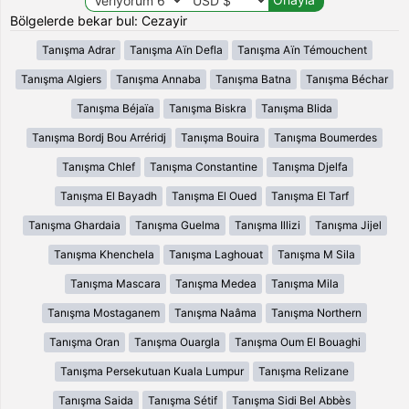
Bölgelerde bekar bul: Cezayir
Tanışma Adrar
Tanışma Aïn Defla
Tanışma Aïn Témouchent
Tanışma Algiers
Tanışma Annaba
Tanışma Batna
Tanışma Béchar
Tanışma Béjaïa
Tanışma Biskra
Tanışma Blida
Tanışma Bordj Bou Arréridj
Tanışma Bouira
Tanışma Boumerdes
Tanışma Chlef
Tanışma Constantine
Tanışma Djelfa
Tanışma El Bayadh
Tanışma El Oued
Tanışma El Tarf
Tanışma Ghardaia
Tanışma Guelma
Tanışma Illizi
Tanışma Jijel
Tanışma Khenchela
Tanışma Laghouat
Tanışma M Sila
Tanışma Mascara
Tanışma Medea
Tanışma Mila
Tanışma Mostaganem
Tanışma Naâma
Tanışma Northern
Tanışma Oran
Tanışma Ouargla
Tanışma Oum El Bouaghi
Tanışma Persekutuan Kuala Lumpur
Tanışma Relizane
Tanışma Saida
Tanışma Sétif
Tanışma Sidi Bel Abbès