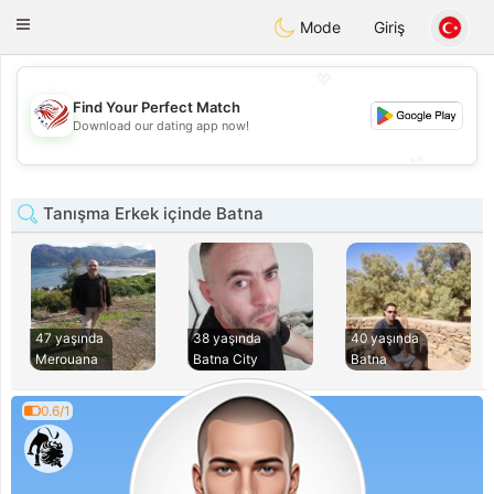
States
Dating
Toggle
Mode
Giriş
navigation
💖
Find Your Perfect Match
💖
Download our dating app now!
💕
💕
Tanışma Erkek içinde Batna
47 yaşında
38 yaşında
40 yaşında
Merouana
Batna City
Batna
0.6/1