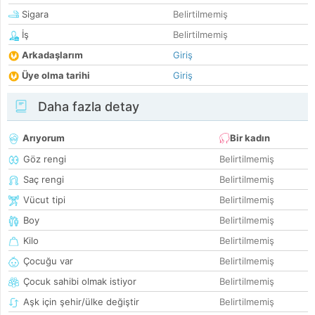
Sigara
Belirtilmemiş
İş
Belirtilmemiş
Arkadaşlarım
Giriş
Üye olma tarihi
Giriş
Daha fazla detay
Arıyorum
Bir kadın
Göz rengi
Belirtilmemiş
Saç rengi
Belirtilmemiş
Vücut tipi
Belirtilmemiş
Boy
Belirtilmemiş
Kilo
Belirtilmemiş
Çocuğu var
Belirtilmemiş
Çocuk sahibi olmak istiyor
Belirtilmemiş
Aşk için şehir/ülke değiştir
Belirtilmemiş