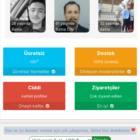
26 yaşında
61 yaşında
32 yaşında
Batna
Batna City
Batna
Ücretsiz
Destek
%
100
100% ücretsiz
Ücretsiz hizmetler
Dinleyen moderatörler
Ciddi
Ziyaretçiler
kaliteli profiller
Çok ziyaret edilen
Onaylı kalite
En iyi
Size en iyi hizmeti vermek için çok çalışıyoruz, lütfen bizi destekleyin