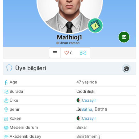
1
Mathioj1
Uzun zaman
0
Üye bilgileri
Age
47 yaşında
Burada
Ciddi ilişki
Ülke
Cezayir
Batna
Şehir
Batna
,
Kökeni
Cezayir
Medeni durum
Bekar
Akademik düzey
Belirtilmemiş