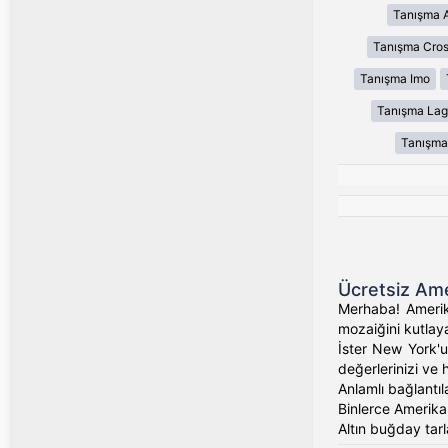
Tanışma 
Tanışma Cros
Tanışma Imo
Tanışma Lag
Tanışma
Ücretsiz Ame
Merhaba! Amerika
mozaiğini kutlaya
İster New York'un
değerlerinizi ve 
Anlamlı bağlantıl
Binlerce Amerikalı
Altın buğday tarl