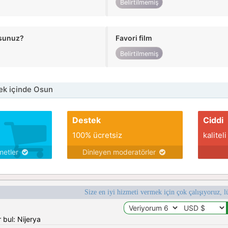
Belirtilmemiş
usunuz?
Favori film
Belirtilmemiş
ek içinde Osun
Destek
Ciddi
100% ücretsiz
kaliteli
metler
Dinleyen moderatörler
Size en iyi hizmeti vermek için çok çalışıyoruz, l
 bul: Nijerya