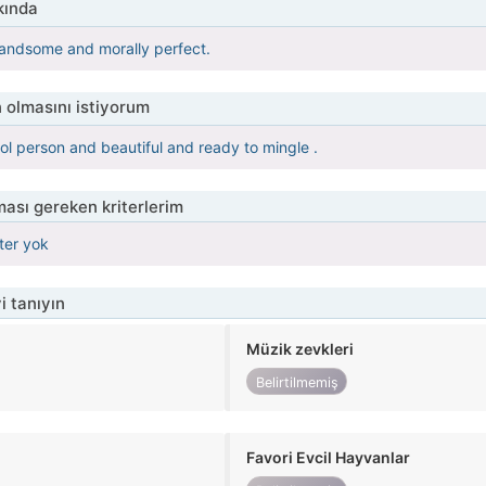
kında
handsome and morally perfect.
 olmasını istiyorum
rol person and beautiful and ready to mingle .
ası gereken kriterlerim
iter yok
i tanıyın
Müzik zevkleri
Belirtilmemiş
Favori Evcil Hayvanlar