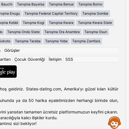
 Bauchi
Tanışma Bayelsa
Tanışma Benue
Tanışma Borno
nışma Enugu
Tanışma Federal Capital Territory
Tanışma Gombe
ışma Kebbi
Tanışma Kogi
Tanışma Kwara
Tanışma Kwara State
do
Tanışma Ondo State
Tanışma Ȯra Anambra
Tanışma Osun
Sokoto
Tanışma Taraba
Tanışma Yobe
Tanışma Zamfara
a
|
Görüşler
artları
|
Çocuk Güvenliği
|
İletişim
|
SSS
hoş geldiniz. States-dating.com, Amerika'yı güzel kılan kültür
'ın ruhunda ya da 50 harika eyaletimizden herhangi birinde olun,
erlerini yansıtan tamamen ücretsiz platformumuzun keyfini çıkarın.
cılığıyla kalıcı ilişkiler kurdu.
Assistance
tınız sizi bekliyor!