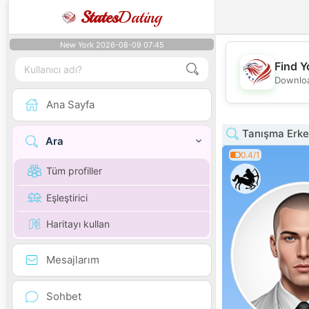
States
Dating
New York 2026-08-09 07:45
Find Y
Downloa
Ana Sayfa
Tanışma Erke
Ara
0.4/1
Tüm profiller
Eşleştirici
Haritayı kullan
Mesajlarım
Sohbet