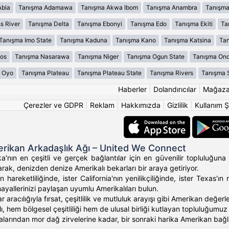
Abia
Tanışma Adamawa
Tanışma Akwa Ibom
Tanışma Anambra
Tanışma
s River
Tanışma Delta
Tanışma Ebonyi
Tanışma Edo
Tanışma Ekiti
Ta
Tanışma Imo State
Tanışma Kaduna
Tanışma Kano
Tanışma Katsina
Tan
os
Tanışma Nasarawa
Tanışma Niger
Tanışma Ogun State
Tanışma On
 Oyo
Tanışma Plateau
Tanışma Plateau State
Tanışma Rivers
Tanışma 
Haberler
|
Dolandırıcılar
|
Mağaz
Çerezler ve GDPR
|
Reklam
|
Hakkımızda
|
Gizlilik
|
Kullanım Ş
rikan Arkadaşlık Ağı – United We Connect
'nın en çeşitli ve gerçek bağlantılar için en güvenilir topluluğuna 
rak, denizden denize Amerikalı bekarları bir araya getiriyor.
 hareketliliğinde, ister California'nın yenilikçiliğinde, ister Texas
hayallerinizi paylaşan uyumlu Amerikalıları bulun.
ar aracılığıyla fırsat, çeşitlilik ve mutluluk arayışı gibi Amerikan değ
, hem bölgesel çeşitliliği hem de ulusal birliği kutlayan topluluğumuz ara
alarından mor dağ zirvelerine kadar, bir sonraki harika Amerikan bağlan