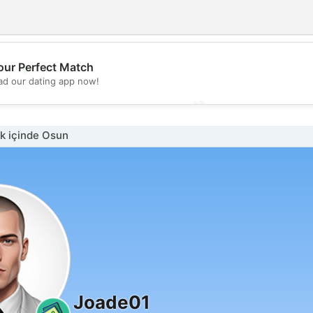
💖
our Perfect Match
d our dating app now!
💕
k içinde Osun
Joade01