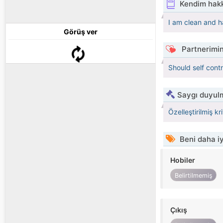
Kendim hak
I am clean and 
Görüş ver
Partnerimin
Should self cont
Saygı duyulm
Özelleştirilmiş kr
Beni daha iy
Hobiler
Belirtilmemiş
Çıkış