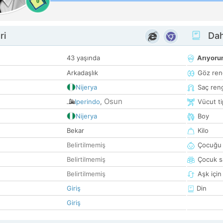
0
ri
Dah
43 yaşında
Arıyor
Arkadaşlık
Göz ren
Nijerya
Saç ren
Osun
Iperindo
,
Vücut ti
Nijerya
Boy
Bekar
Kilo
Belirtilmemiş
Çocuğu 
Belirtilmemiş
Çocuk sa
Belirtilmemiş
Aşk için
Giriş
Din
Giriş