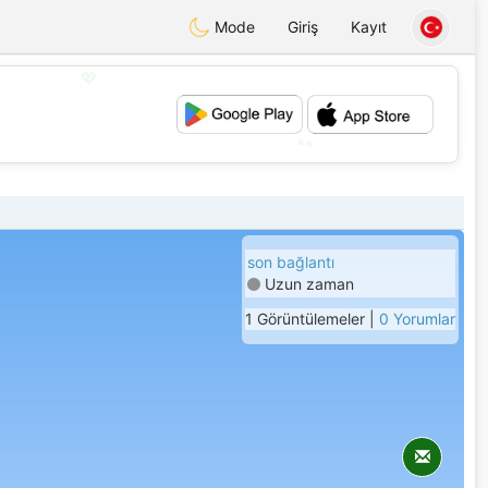
Mode
Giriş
Kayıt
💖
💕
son bağlantı
Uzun zaman
1 Görüntülemeler |
0 Yorumlar