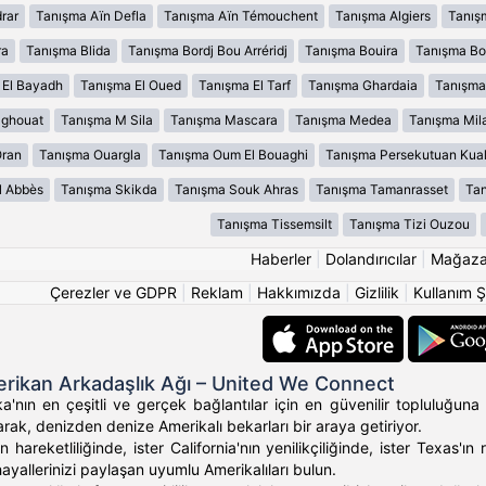
rar
Tanışma Aïn Defla
Tanışma Aïn Témouchent
Tanışma Algiers
Tanış
ra
Tanışma Blida
Tanışma Bordj Bou Arréridj
Tanışma Bouira
Tanışma B
 El Bayadh
Tanışma El Oued
Tanışma El Tarf
Tanışma Ghardaia
Tanışma
aghouat
Tanışma M Sila
Tanışma Mascara
Tanışma Medea
Tanışma Mil
Oran
Tanışma Ouargla
Tanışma Oum El Bouaghi
Tanışma Persekutuan Kua
l Abbès
Tanışma Skikda
Tanışma Souk Ahras
Tanışma Tamanrasset
Tan
Tanışma Tissemsilt
Tanışma Tizi Ouzou
Haberler
|
Dolandırıcılar
|
Mağaz
Çerezler ve GDPR
|
Reklam
|
Hakkımızda
|
Gizlilik
|
Kullanım Ş
rikan Arkadaşlık Ağı – United We Connect
'nın en çeşitli ve gerçek bağlantılar için en güvenilir topluluğuna 
rak, denizden denize Amerikalı bekarları bir araya getiriyor.
 hareketliliğinde, ister California'nın yenilikçiliğinde, ister Texas
hayallerinizi paylaşan uyumlu Amerikalıları bulun.