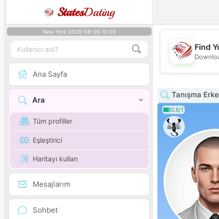
States
Dating
New York 2026-08-06 10:09
Find Y
Downloa
Ana Sayfa
Tanışma Erke
Ara
0.8/1
Tüm profiller
Eşleştirici
Haritayı kullan
Mesajlarım
Sohbet