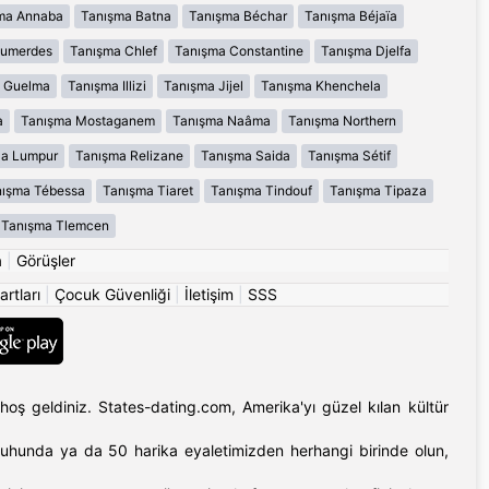
ma Annaba
Tanışma Batna
Tanışma Béchar
Tanışma Béjaïa
oumerdes
Tanışma Chlef
Tanışma Constantine
Tanışma Djelfa
 Guelma
Tanışma Illizi
Tanışma Jijel
Tanışma Khenchela
a
Tanışma Mostaganem
Tanışma Naâma
Tanışma Northern
la Lumpur
Tanışma Relizane
Tanışma Saida
Tanışma Sétif
ışma Tébessa
Tanışma Tiaret
Tanışma Tindouf
Tanışma Tipaza
Tanışma Tlemcen
a
|
Görüşler
artları
|
Çocuk Güvenliği
|
İletişim
|
SSS
hoş geldiniz. States-dating.com, Amerika'yı güzel kılan kültür
'ın ruhunda ya da 50 harika eyaletimizden herhangi birinde olun,