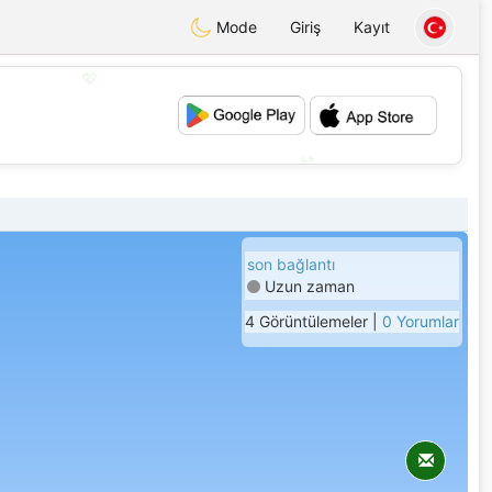
Mode
Giriş
Kayıt
💖
💕
son bağlantı
Uzun zaman
4 Görüntülemeler |
0 Yorumlar