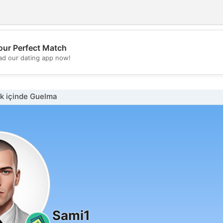
our Perfect Match
💖
d our dating app now!
💕
k içinde Guelma
Sami1