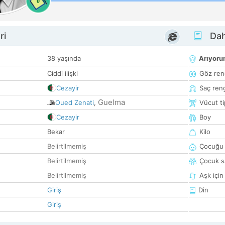
0
ri
Dah
38 yaşında
Arıyor
Ciddi ilişki
Göz ren
Cezayir
Saç ren
Guelma
Oued Zenati
,
Vücut ti
Cezayir
Boy
Bekar
Kilo
Belirtilmemiş
Çocuğu 
Belirtilmemiş
Çocuk sa
Belirtilmemiş
Aşk için
Giriş
Din
Giriş