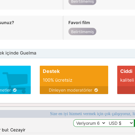
Belirtilmemiş
usunuz?
Favori film
Belirtilmemiş
ek içinde Guelma
Destek
Ciddi
100% ücretsiz
kaliteli
metler
Dinleyen moderatörler
Size en iyi hizmeti vermek için çok çalışıyoruz, l
 bul: Cezayir