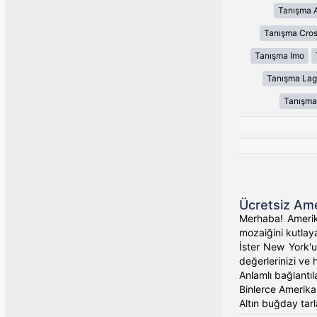
Tanışma 
Tanışma Cros
Tanışma Imo
Tanışma Lag
Tanışma
Ücretsiz Ame
Merhaba! Amerika
mozaiğini kutlaya
İster New York'un
değerlerinizi ve 
Anlamlı bağlantıl
Binlerce Amerikalı
Altın buğday tarl