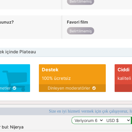
Belirtilmemiş
usunuz?
Favori film
Belirtilmemiş
k içinde Plateau
Destek
Ciddi
100% ücretsiz
kaliteli
metler
Dinleyen moderatörler
Size en iyi hizmeti vermek için çok çalışıyoruz, l
 bul: Nijerya