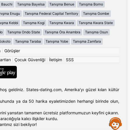
 Bauchi
Tanışma Bayelsa
Tanışma Benue
Tanışma Borno
nışma Enugu
Tanışma Federal Capital Territory
Tanışma Gombe
ışma Kebbi
Tanışma Kogi
Tanışma Kwara
Tanışma Kwara State
do
Tanışma Ondo State
Tanışma Ȯra Anambra
Tanışma Osun
Sokoto
Tanışma Taraba
Tanışma Yobe
Tanışma Zamfara
a
|
Görüşler
artları
|
Çocuk Güvenliği
|
İletişim
|
SSS
hoş geldiniz. States-dating.com, Amerika'yı güzel kılan kültür
'ın ruhunda ya da 50 harika eyaletimizden herhangi birinde olun,
erlerini yansıtan tamamen ücretsiz platformumuzun keyfini çıkarın.
cılığıyla kalıcı ilişkiler kurdu.
Assistance
tınız sizi bekliyor!