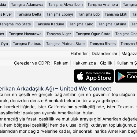
Abia
Tanışma Adamawa
Tanışma Akwa Ibom
Tanışma Anambra
Tanışma
s River
Tanışma Delta
Tanışma Ebonyi
Tanışma Edo
Tanışma Ekiti
Ta
Tanışma Imo State
Tanışma Kaduna
Tanışma Kano
Tanışma Katsina
Tan
os
Tanışma Nasarawa
Tanışma Niger
Tanışma Ogun State
Tanışma On
 Oyo
Tanışma Plateau
Tanışma Plateau State
Tanışma Rivers
Tanışma 
Haberler
|
Dolandırıcılar
|
Mağaz
Çerezler ve GDPR
|
Reklam
|
Hakkımızda
|
Gizlilik
|
Kullanım Ş
rikan Arkadaşlık Ağı – United We Connect
'nın en çeşitli ve gerçek bağlantılar için en güvenilir topluluğuna 
rak, denizden denize Amerikalı bekarları bir araya getiriyor.
 hareketliliğinde, ister California'nın yenilikçiliğinde, ister Texas
hayallerinizi paylaşan uyumlu Amerikalıları bulun.
ar aracılığıyla fırsat, çeşitlilik ve mutluluk arayışı gibi Amerikan değ
, hem bölgesel çeşitliliği hem de ulusal birliği kutlayan topluluğumuz ara
alarından mor dağ zirvelerine kadar, bir sonraki harika Amerikan bağlan