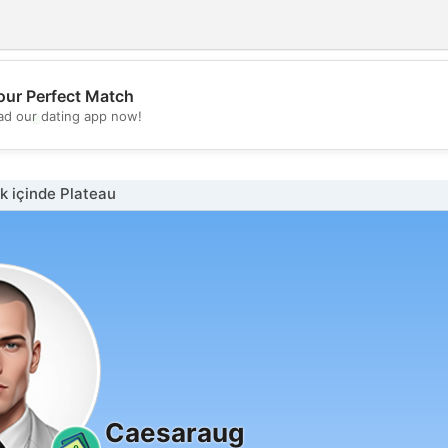
our Perfect Match
💖
d our dating app now!
💕
 içinde Plateau
Caesaraug