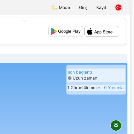
Mode
Giriş
Kayıt
💖
💕
son bağlantı
Uzun zaman
1 Görüntülemeler |
0 Yorumlar