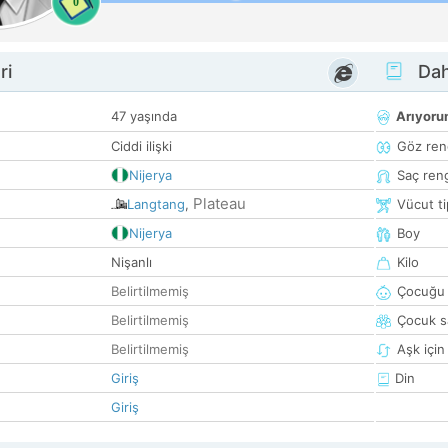
0
ri
Dah
47 yaşında
Arıyor
Ciddi ilişki
Göz ren
Nijerya
Saç ren
Plateau
Langtang
,
Vücut ti
Nijerya
Boy
Nişanlı
Kilo
Belirtilmemiş
Çocuğu 
Belirtilmemiş
Çocuk sa
Belirtilmemiş
Aşk için
Giriş
Din
Giriş