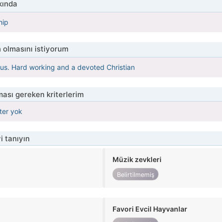
kında
hip
 olmasını istiyorum
us. Hard working and a devoted Christian
ası gereken kriterlerim
iter yok
i tanıyın
Müzik zevkleri
Belirtilmemiş
Favori Evcil Hayvanlar