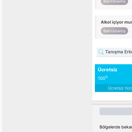
Belirtilmemiş
Alkol içiyor m
Belirtilmemiş
Tanışma Erke
Ücretsiz
%
100
Ücretsiz hiz
Bölgelerde bekar