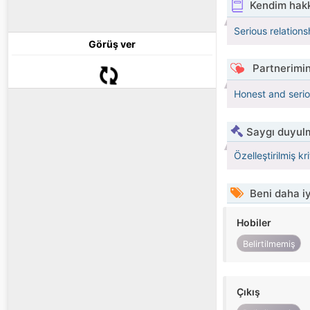
Kendim hak
Serious relations
Görüş ver
Partnerimin
Honest and serio
Saygı duyulm
Özelleştirilmiş kr
Beni daha iy
Hobiler
Belirtilmemiş
Çıkış