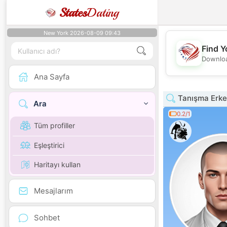
States
Dating
New York 2026-08-09 09:43
Find Y
Downloa
Ana Sayfa
Tanışma Erkek
Ara
0.2/1
Tüm profiller
Eşleştirici
Haritayı kullan
Mesajlarım
Sohbet