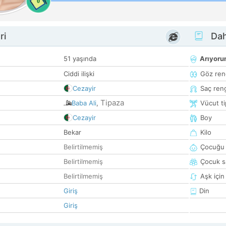
0
ri
Dah
51 yaşında
Arıyor
Ciddi ilişki
Göz ren
Cezayir
Saç ren
Tipaza
Baba Ali
,
Vücut ti
Cezayir
Boy
Bekar
Kilo
Belirtilmemiş
Çocuğu 
Belirtilmemiş
Çocuk sa
Belirtilmemiş
Aşk için
Giriş
Din
Giriş