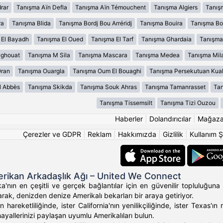
rar
Tanışma Aïn Defla
Tanışma Aïn Témouchent
Tanışma Algiers
Tanış
ra
Tanışma Blida
Tanışma Bordj Bou Arréridj
Tanışma Bouira
Tanışma B
 El Bayadh
Tanışma El Oued
Tanışma El Tarf
Tanışma Ghardaia
Tanışma
aghouat
Tanışma M Sila
Tanışma Mascara
Tanışma Medea
Tanışma Mil
Oran
Tanışma Ouargla
Tanışma Oum El Bouaghi
Tanışma Persekutuan Kua
l Abbès
Tanışma Skikda
Tanışma Souk Ahras
Tanışma Tamanrasset
Tan
Tanışma Tissemsilt
Tanışma Tizi Ouzou
Haberler
|
Dolandırıcılar
|
Mağaz
Çerezler ve GDPR
|
Reklam
|
Hakkımızda
|
Gizlilik
|
Kullanım Ş
rikan Arkadaşlık Ağı – United We Connect
'nın en çeşitli ve gerçek bağlantılar için en güvenilir topluluğuna 
rak, denizden denize Amerikalı bekarları bir araya getiriyor.
 hareketliliğinde, ister California'nın yenilikçiliğinde, ister Texas
hayallerinizi paylaşan uyumlu Amerikalıları bulun.