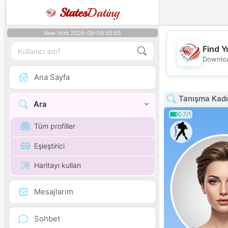
States
Dating
New York 2026-08-09 05:55
Find Y
Downloa
Ana Sayfa
Tanışma Kadı
Ara
0.7/1
Tüm profiller
Eşleştirici
Haritayı kullan
Mesajlarım
Sohbet