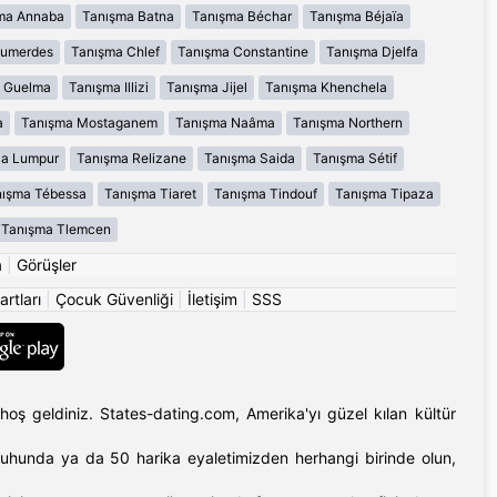
ma Annaba
Tanışma Batna
Tanışma Béchar
Tanışma Béjaïa
oumerdes
Tanışma Chlef
Tanışma Constantine
Tanışma Djelfa
 Guelma
Tanışma Illizi
Tanışma Jijel
Tanışma Khenchela
a
Tanışma Mostaganem
Tanışma Naâma
Tanışma Northern
la Lumpur
Tanışma Relizane
Tanışma Saida
Tanışma Sétif
ışma Tébessa
Tanışma Tiaret
Tanışma Tindouf
Tanışma Tipaza
Tanışma Tlemcen
a
|
Görüşler
artları
|
Çocuk Güvenliği
|
İletişim
|
SSS
hoş geldiniz. States-dating.com, Amerika'yı güzel kılan kültür
'ın ruhunda ya da 50 harika eyaletimizden herhangi birinde olun,