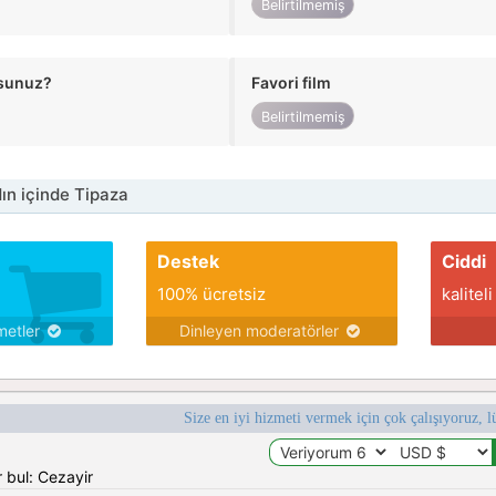
Belirtilmemiş
usunuz?
Favori film
Belirtilmemiş
n içinde Tipaza
Destek
Ciddi
100% ücretsiz
kaliteli
metler
Dinleyen moderatörler
Size en iyi hizmeti vermek için çok çalışıyoruz, l
 bul: Cezayir