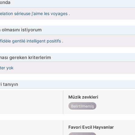
kında
lation sérieuse j'aime les voyages .
 olmasını istiyorum
dèle gentilé intelligent positifs .
ası gereken kriterlerim
iter yok
i tanıyın
Müzik zevkleri
Belirtilmemiş
Favori Evcil Hayvanlar