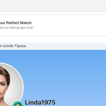
our Perfect Match
💖
d our dating app now!
💕
n içinde Tipaza
Linda1975