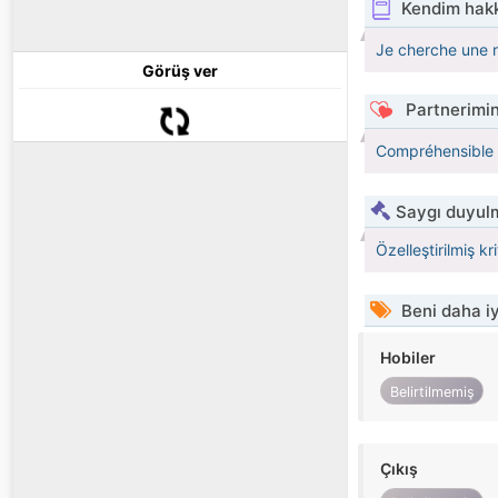
Kendim hak
Je cherche une re
Görüş ver
Partnerimin
Compréhensible fi
Saygı duyulm
Özelleştirilmiş kr
Beni daha iy
Hobiler
Belirtilmemiş
Çıkış