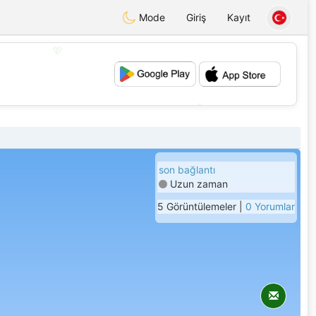
Mode
Giriş
Kayıt
💖
💕
son bağlantı
Uzun zaman
5 Görüntülemeler |
0 Yorumlar