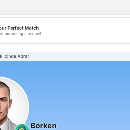
our Perfect Match
💖
d our dating app now!
💕
 içinde Adrar
Borken