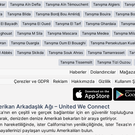
rar
Tanışma Aïn Defla
Tanışma Aïn Témouchent
Tanışma Algiers
Tanış
ra
Tanışma Blida
Tanışma Bordj Bou Arréridj
Tanışma Bouira
Tanışma B
 El Bayadh
Tanışma El Oued
Tanışma El Tarf
Tanışma Ghardaia
Tanışma
aghouat
Tanışma M Sila
Tanışma Mascara
Tanışma Medea
Tanışma Mil
Oran
Tanışma Ouargla
Tanışma Oum El Bouaghi
Tanışma Persekutuan Kua
l Abbès
Tanışma Skikda
Tanışma Souk Ahras
Tanışma Tamanrasset
Tan
Tanışma Tissemsilt
Tanışma Tizi Ouzou
Haberler
|
Dolandırıcılar
|
Mağaz
Çerezler ve GDPR
|
Reklam
|
Hakkımızda
|
Gizlilik
|
Kullanım Ş
rikan Arkadaşlık Ağı – United We Connect
'nın en çeşitli ve gerçek bağlantılar için en güvenilir topluluğuna 
rak, denizden denize Amerikalı bekarları bir araya getiriyor.
 hareketliliğinde, ister California'nın yenilikçiliğinde, ister Texas
hayallerinizi paylaşan uyumlu Amerikalıları bulun.