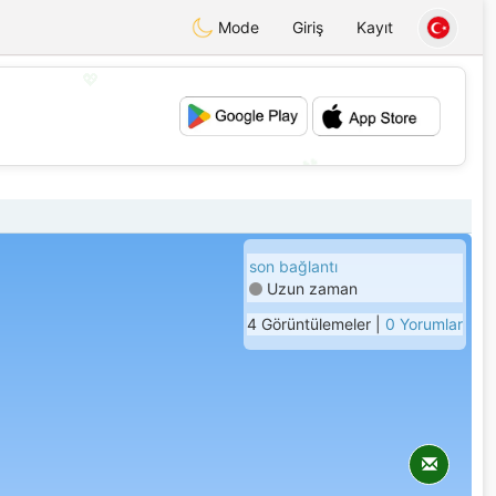
Mode
Giriş
Kayıt
💖
💕
son bağlantı
Uzun zaman
4 Görüntülemeler |
0 Yorumlar