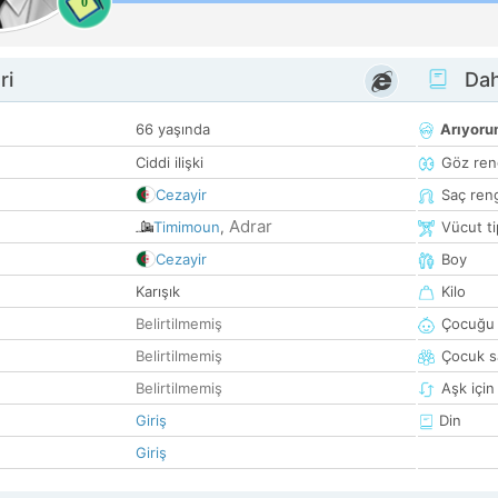
0
ri
Dah
66 yaşında
Arıyor
Ciddi ilişki
Göz ren
Cezayir
Saç ren
Adrar
Timimoun
,
Vücut ti
Cezayir
Boy
Karışık
Kilo
Belirtilmemiş
Çocuğu 
Belirtilmemiş
Çocuk sa
Belirtilmemiş
Aşk için
Giriş
Din
Giriş