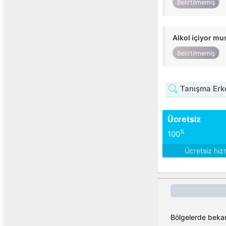
Belirtilmemiş
Alkol içiyor m
Belirtilmemiş
Tanışma Erke
Ücretsiz
%
100
Ücretsiz hiz
Bölgelerde bekar