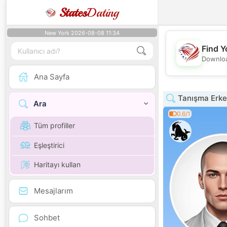
States
Dating
New York 2026-08-08 11:34
Find Y
Downloa
Ana Sayfa
Tanışma Erkek
Ara
0.6/1
Tüm profiller
Eşleştirici
Haritayı kullan
Mesajlarım
Sohbet