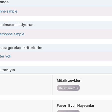
kında
onne simple
 olmasını istiyorum
personne simple
ası gereken kriterlerim
iter yok
i tanıyın
Müzik zevkleri
Belirtilmemiş
Favori Evcil Hayvanlar