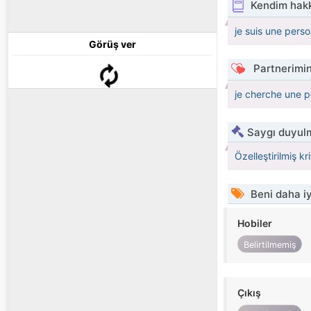
Kendim hak
je suis une pers
Görüş ver
Partnerimin
je cherche une 
Saygı duyulm
Özelleştirilmiş kr
Beni daha iy
Hobiler
Belirtilmemiş
Çıkış