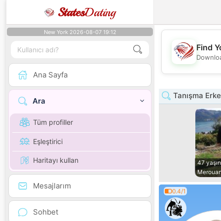
States
Dating
New York 2026-08-07 19:12
Find Y
Downloa
Ana Sayfa
Tanışma Erke
Ara
Tüm profiller
Eşleştirici
Haritayı kullan
47 yaşı
Meroua
Mesajlarım
0.4/1
Sohbet