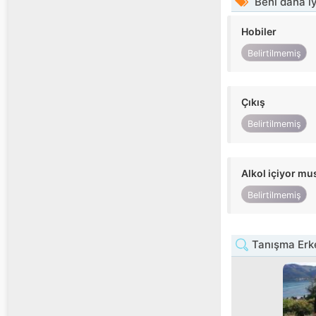
Beni daha iy
Hobiler
Belirtilmemiş
Çıkış
Belirtilmemiş
Alkol içiyor m
Belirtilmemiş
Tanışma Erke