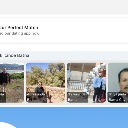
our Perfect Match
💖
d our dating app now!
💕
k içinde Batna
nda
40 yaşında
32 yaşında
61 yaşında
na
Batna
Batna
Batna City