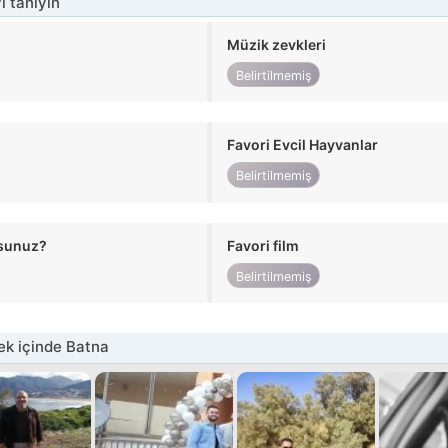
i tanıyın
Müzik zevkleri
Belirtilmemiş
Favori Evcil Hayvanlar
Belirtilmemiş
usunuz?
Favori film
Belirtilmemiş
k içinde Batna