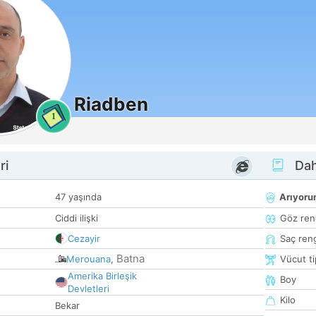
Riadben
1
ri
Dah
47 yaşında
Arıyor
Ciddi ilişki
Göz ren
Cezayir
Saç ren
Batna
Merouana
,
Vücut ti
Amerika Birleşik
Boy
Devletleri
Kilo
Bekar