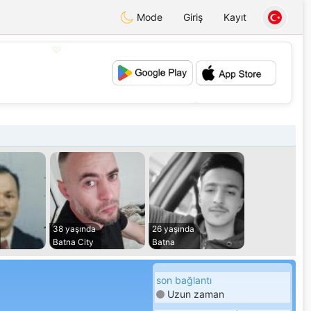
Mode
Giriş
Kayıt
💖
💕
38 yaşında
26 yaşında
Batna City
Batna
son bağlantı
Uzun zaman