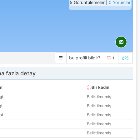
5 Görüntülemeler |
0 Yorumlar
bu profili bildir?
1
a fazla detay
um
Bir kadın
gi
Belirtilmemiş
gi
Belirtilmemiş
pi
Belirtilmemiş
Belirtilmemiş
Belirtilmemiş