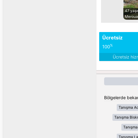
47 yaş
Meroua
Ücretsiz
%
100
Ücretsiz hiz
Bölgelerde bekar
Tanışma Ad
Tanışma Bisk
Tanışma
Tanışma L