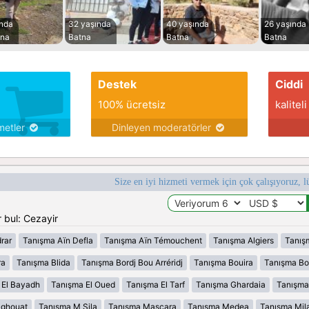
ında
32 yaşında
40 yaşında
26 yaşında
na
Batna
Batna
Batna
Destek
Ciddi
100% ücretsiz
kaliteli
metler
Dinleyen moderatörler
Size en iyi hizmeti vermek için çok çalışıyoruz, l
 bul: Cezayir
rar
Tanışma Aïn Defla
Tanışma Aïn Témouchent
Tanışma Algiers
Tanış
ra
Tanışma Blida
Tanışma Bordj Bou Arréridj
Tanışma Bouira
Tanışma B
 El Bayadh
Tanışma El Oued
Tanışma El Tarf
Tanışma Ghardaia
Tanışma
aghouat
Tanışma M Sila
Tanışma Mascara
Tanışma Medea
Tanışma Mil