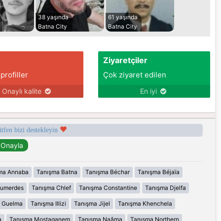
38 yaşında
61 yaşında
Batna City
Batna City
Ziyaretçiler
 profiller
Çok ziyaret edilen
Onaylı kalite
En iyi
ütfen bizi destekleyin
ma Annaba
Tanışma Batna
Tanışma Béchar
Tanışma Béjaïa
oumerdes
Tanışma Chlef
Tanışma Constantine
Tanışma Djelfa
 Guelma
Tanışma Illizi
Tanışma Jijel
Tanışma Khenchela
a
Tanışma Mostaganem
Tanışma Naâma
Tanışma Northern