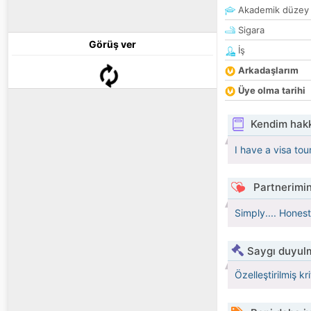
Akademik düzey
Sigara
Görüş ver
İş
Arkadaşlarım
Üye olma tarihi
Kendim hak
I have a visa tour
Partnerimin
Simply.... Honest.
Saygı duyulm
Özelleştirilmiş kr