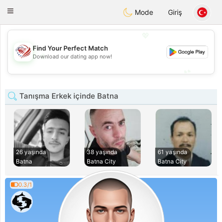
States
Dating
Toggle
Mode
Giriş
navigation
💖
Find Your Perfect Match
💖
Download our dating app now!
💕
💕
Tanışma Erkek içinde Batna
26 yaşında
38 yaşında
61 yaşında
Batna
Batna City
Batna City
0.3/1