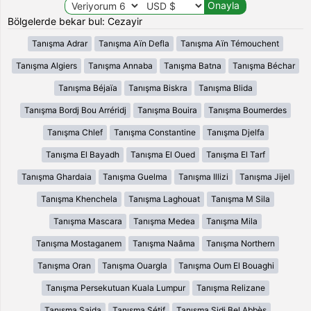
Bölgelerde bekar bul: Cezayir
Tanışma Adrar
Tanışma Aïn Defla
Tanışma Aïn Témouchent
Tanışma Algiers
Tanışma Annaba
Tanışma Batna
Tanışma Béchar
Tanışma Béjaïa
Tanışma Biskra
Tanışma Blida
Tanışma Bordj Bou Arréridj
Tanışma Bouira
Tanışma Boumerdes
Tanışma Chlef
Tanışma Constantine
Tanışma Djelfa
Tanışma El Bayadh
Tanışma El Oued
Tanışma El Tarf
Tanışma Ghardaia
Tanışma Guelma
Tanışma Illizi
Tanışma Jijel
Tanışma Khenchela
Tanışma Laghouat
Tanışma M Sila
Tanışma Mascara
Tanışma Medea
Tanışma Mila
Tanışma Mostaganem
Tanışma Naâma
Tanışma Northern
Tanışma Oran
Tanışma Ouargla
Tanışma Oum El Bouaghi
Tanışma Persekutuan Kuala Lumpur
Tanışma Relizane
Tanışma Saida
Tanışma Sétif
Tanışma Sidi Bel Abbès