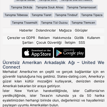
Tanışma Skikda
Tanışma Souk Ahras
Tanışma Tamanrasset
Tanışma Tébessa
Tanışma Tiaret
Tanışma Tindouf
Tanışma Tipaza
Tanışma Tissemsilt
Tanışma Tizi Ouzou
Tanışma Tlemcen
Haberler
|
Dolandırıcılar
|
Mağaza
|
Görüşler
Çerezler ve GDPR
|
Reklam
|
Hakkımızda
|
Gizlilik
|
Kullanım
Şartları
|
Çocuk Güvenliği
|
İletişim
|
SSS
Ücretsiz Amerikan Arkadaşlık Ağı – United We
Connect
Merhaba! Amerika'nın en çeşitli ve gerçek bağlantılar için en
güvenilir topluluğuna hoş geldiniz. States-dating.com, Amerika'yı
güzel kılan kültür mozaiğini kutlayarak, denizden denize
Amerikalı bekarları bir araya getiriyor.
İster New York'un hareketliliğinde, ister California'nın
yenilikçiliğinde, ister Texas'ın ruhunda ya da 50 harika
eyaletimizden herhangi birinde olun, değerlerinizi ve hayallerinizi
paylaşan uyumlu Amerikalıları bulun.