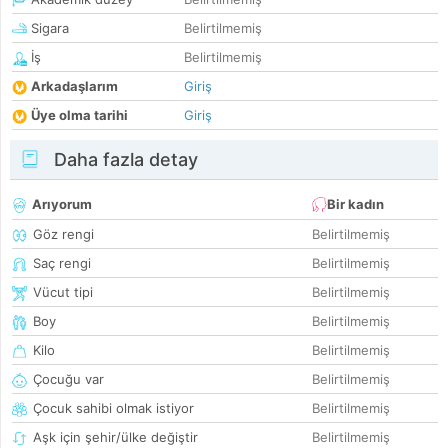
Sigara
Belirtilmemiş
İş
Belirtilmemiş
Arkadaşlarım
Giriş
Üye olma tarihi
Giriş
Daha fazla detay
Arıyorum
Bir kadın
Göz rengi
Belirtilmemiş
Saç rengi
Belirtilmemiş
Vücut tipi
Belirtilmemiş
Boy
Belirtilmemiş
Kilo
Belirtilmemiş
Çocuğu var
Belirtilmemiş
Çocuk sahibi olmak istiyor
Belirtilmemiş
Aşk için şehir/ülke değiştir
Belirtilmemiş