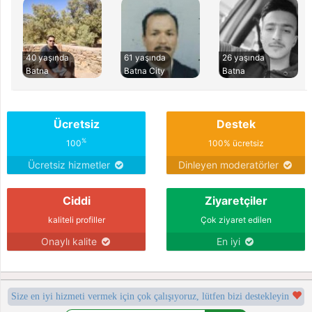
40 yaşında
61 yaşında
26 yaşında
Batna
Batna City
Batna
Ücretsiz
Destek
%
100
100% ücretsiz
Ücretsiz hizmetler
Dinleyen moderatörler
Ciddi
Ziyaretçiler
kaliteli profiller
Çok ziyaret edilen
Onaylı kalite
En iyi
Size en iyi hizmeti vermek için çok çalışıyoruz, lütfen bizi destekleyin