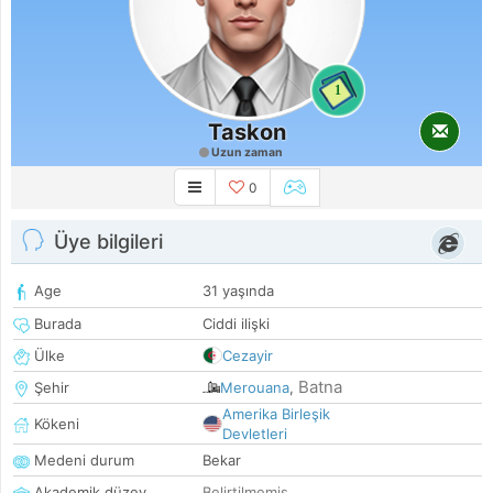
1
Taskon
Uzun zaman
0
Üye bilgileri
Age
31 yaşında
Burada
Ciddi ilişki
Ülke
Cezayir
Batna
Şehir
Merouana
,
Amerika Birleşik
Kökeni
Devletleri
Medeni durum
Bekar
Akademik düzey
Belirtilmemiş