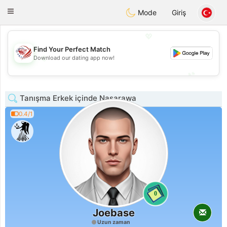
States
Dating
Toggle
Mode
Giriş
navigation
💖
Find Your Perfect Match
💖
Download our dating app now!
💕
💕
Tanışma Erkek içinde Nasarawa
0.4/1
0
Joebase
Uzun zaman