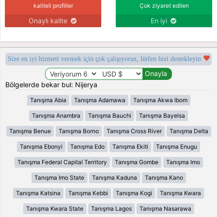
kaliteli profiller
Çok ziyaret edilen
Onaylı kalite
En iyi
Size en iyi hizmeti vermek için çok çalışıyoruz, lütfen bizi destekleyin
Bölgelerde bekar bul: Nijerya
Tanışma Abia
Tanışma Adamawa
Tanışma Akwa Ibom
Tanışma Anambra
Tanışma Bauchi
Tanışma Bayelsa
Tanışma Benue
Tanışma Borno
Tanışma Cross River
Tanışma Delta
Tanışma Ebonyi
Tanışma Edo
Tanışma Ekiti
Tanışma Enugu
Tanışma Federal Capital Territory
Tanışma Gombe
Tanışma Imo
Tanışma Imo State
Tanışma Kaduna
Tanışma Kano
Tanışma Katsina
Tanışma Kebbi
Tanışma Kogi
Tanışma Kwara
Tanışma Kwara State
Tanışma Lagos
Tanışma Nasarawa