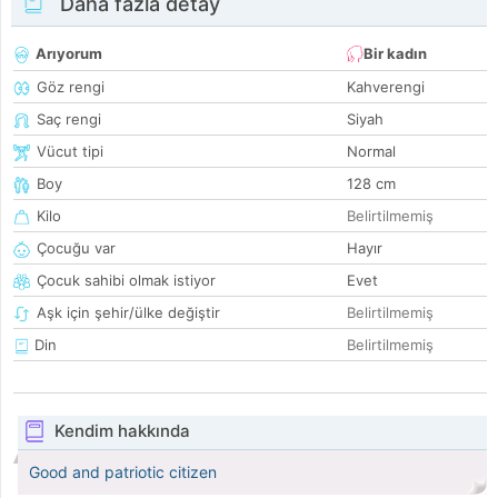
Daha fazla detay
Arıyorum
Bir kadın
Göz rengi
Kahverengi
Saç rengi
Siyah
Vücut tipi
Normal
Boy
128 cm
Kilo
Belirtilmemiş
Çocuğu var
Hayır
Çocuk sahibi olmak istiyor
Evet
Aşk için şehir/ülke değiştir
Belirtilmemiş
Din
Belirtilmemiş
Kendim hakkında
Good and patriotic citizen