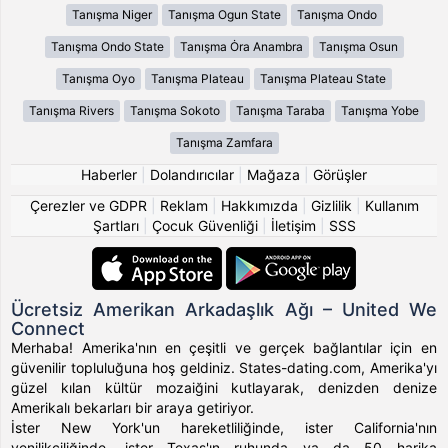
Tanışma Niger
Tanışma Ogun State
Tanışma Ondo
Tanışma Ondo State
Tanışma Ȯra Anambra
Tanışma Osun
Tanışma Oyo
Tanışma Plateau
Tanışma Plateau State
Tanışma Rivers
Tanışma Sokoto
Tanışma Taraba
Tanışma Yobe
Tanışma Zamfara
Haberler
|
Dolandırıcılar
|
Mağaza
|
Görüşler
Çerezler ve GDPR
|
Reklam
|
Hakkımızda
|
Gizlilik
|
Kullanım
Şartları
|
Çocuk Güvenliği
|
İletişim
|
SSS
Ücretsiz Amerikan Arkadaşlık Ağı – United We
Connect
Merhaba! Amerika'nın en çeşitli ve gerçek bağlantılar için en
güvenilir topluluğuna hoş geldiniz. States-dating.com, Amerika'yı
güzel kılan kültür mozaiğini kutlayarak, denizden denize
Amerikalı bekarları bir araya getiriyor.
İster New York'un hareketliliğinde, ister California'nın
yenilikçiliğinde, ister Texas'ın ruhunda ya da 50 harika