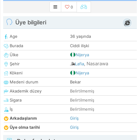
0
Üye bilgileri
Age
36 yaşında
Burada
Ciddi ilişki
Ülke
Nijerya
Nasarawa
Şehir
Lafia
,
Kökeni
Nijerya
Medeni durum
Bekar
Akademik düzey
Belirtilmemiş
Sigara
Belirtilmemiş
İş
Belirtilmemiş
Arkadaşlarım
Giriş
Üye olma tarihi
Giriş