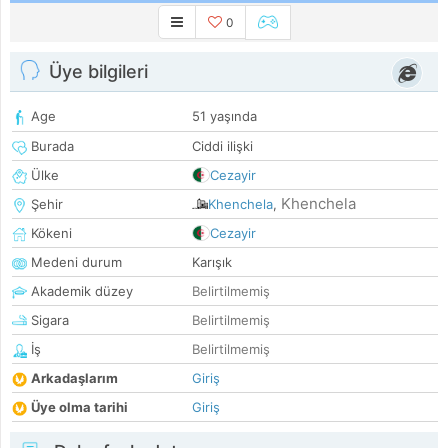
0
Üye bilgileri
Age
51 yaşında
Burada
Ciddi ilişki
Ülke
Cezayir
Khenchela
Şehir
Khenchela
,
Kökeni
Cezayir
Medeni durum
Karışık
Akademik düzey
Belirtilmemiş
Sigara
Belirtilmemiş
İş
Belirtilmemiş
Arkadaşlarım
Giriş
Üye olma tarihi
Giriş