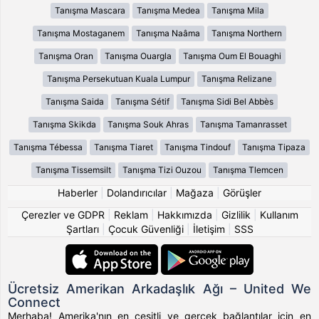
Tanışma Mascara
Tanışma Medea
Tanışma Mila
Tanışma Mostaganem
Tanışma Naâma
Tanışma Northern
Tanışma Oran
Tanışma Ouargla
Tanışma Oum El Bouaghi
Tanışma Persekutuan Kuala Lumpur
Tanışma Relizane
Tanışma Saida
Tanışma Sétif
Tanışma Sidi Bel Abbès
Tanışma Skikda
Tanışma Souk Ahras
Tanışma Tamanrasset
Tanışma Tébessa
Tanışma Tiaret
Tanışma Tindouf
Tanışma Tipaza
Tanışma Tissemsilt
Tanışma Tizi Ouzou
Tanışma Tlemcen
Haberler
|
Dolandırıcılar
|
Mağaza
|
Görüşler
Çerezler ve GDPR
|
Reklam
|
Hakkımızda
|
Gizlilik
|
Kullanım
Şartları
|
Çocuk Güvenliği
|
İletişim
|
SSS
Ücretsiz Amerikan Arkadaşlık Ağı – United We
Connect
Merhaba! Amerika'nın en çeşitli ve gerçek bağlantılar için en