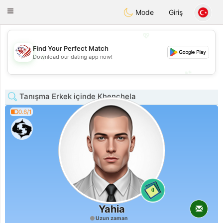
States
Dating
Toggle
Mode
Giriş
navigation
💖
Find Your Perfect Match
💖
Download our dating app now!
💕
💕
Tanışma Erkek içinde Khenchela
0.6/1
0
Yahia
Uzun zaman