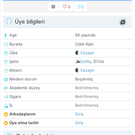
0
Üye bilgileri
Age
56 yaşında
Burada
Ciddi ilişki
Ülke
Cezayir
Blida
Şehir
Chiffa
,
Kökeni
Cezayir
Medeni durum
Boşanmış
Akademik düzey
Belirtilmemiş
Sigara
Belirtilmemiş
İş
Belirtilmemiş
Arkadaşlarım
Giriş
Üye olma tarihi
Giriş