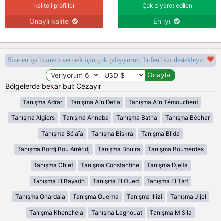
kaliteli profiller
Çok ziyaret edilen
Onaylı kalite
En iyi
Size en iyi hizmeti vermek için çok çalışıyoruz, lütfen bizi destekleyin
Bölgelerde bekar bul: Cezayir
Tanışma Adrar
Tanışma Aïn Defla
Tanışma Aïn Témouchent
Tanışma Algiers
Tanışma Annaba
Tanışma Batna
Tanışma Béchar
Tanışma Béjaïa
Tanışma Biskra
Tanışma Blida
Tanışma Bordj Bou Arréridj
Tanışma Bouira
Tanışma Boumerdes
Tanışma Chlef
Tanışma Constantine
Tanışma Djelfa
Tanışma El Bayadh
Tanışma El Oued
Tanışma El Tarf
Tanışma Ghardaia
Tanışma Guelma
Tanışma Illizi
Tanışma Jijel
Tanışma Khenchela
Tanışma Laghouat
Tanışma M Sila