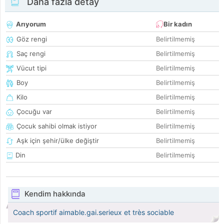
Daha fazla detay
Arıyorum
Bir kadın
Göz rengi
Belirtilmemiş
Saç rengi
Belirtilmemiş
Vücut tipi
Belirtilmemiş
Boy
Belirtilmemiş
Kilo
Belirtilmemiş
Çocuğu var
Belirtilmemiş
Çocuk sahibi olmak istiyor
Belirtilmemiş
Aşk için şehir/ülke değiştir
Belirtilmemiş
Din
Belirtilmemiş
Kendim hakkında
Coach sportif aimable.gai.serieux et très sociable