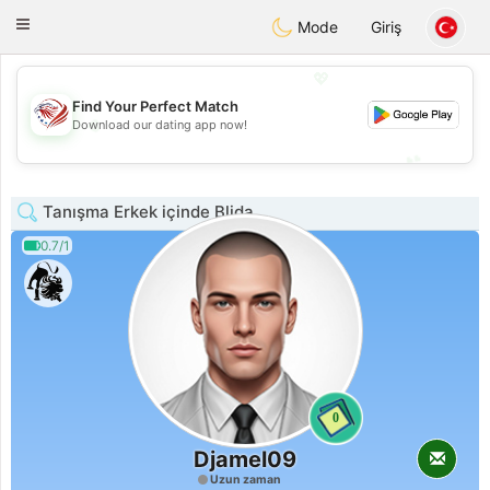
States
Dating
Toggle
Mode
Giriş
navigation
💖
Find Your Perfect Match
💖
Download our dating app now!
💕
💕
Tanışma Erkek içinde Blida
0.7/1
0
Djamel09
Uzun zaman