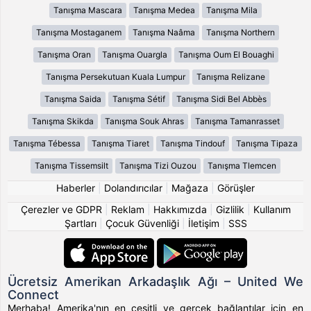
Tanışma Mascara
Tanışma Medea
Tanışma Mila
Tanışma Mostaganem
Tanışma Naâma
Tanışma Northern
Tanışma Oran
Tanışma Ouargla
Tanışma Oum El Bouaghi
Tanışma Persekutuan Kuala Lumpur
Tanışma Relizane
Tanışma Saida
Tanışma Sétif
Tanışma Sidi Bel Abbès
Tanışma Skikda
Tanışma Souk Ahras
Tanışma Tamanrasset
Tanışma Tébessa
Tanışma Tiaret
Tanışma Tindouf
Tanışma Tipaza
Tanışma Tissemsilt
Tanışma Tizi Ouzou
Tanışma Tlemcen
Haberler
|
Dolandırıcılar
|
Mağaza
|
Görüşler
Çerezler ve GDPR
|
Reklam
|
Hakkımızda
|
Gizlilik
|
Kullanım
Şartları
|
Çocuk Güvenliği
|
İletişim
|
SSS
Ücretsiz Amerikan Arkadaşlık Ağı – United We
Connect
Merhaba! Amerika'nın en çeşitli ve gerçek bağlantılar için en