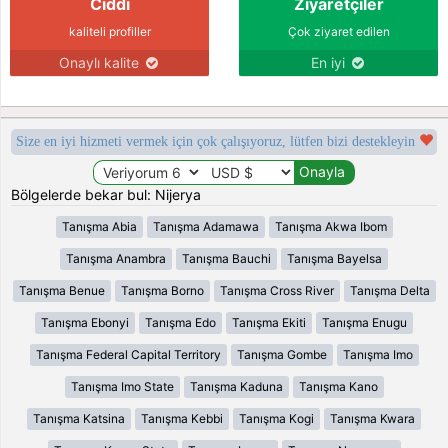
Ciddi
Ziyaretçiler
kaliteli profiller
Çok ziyaret edilen
Onaylı kalite
En iyi
Size en iyi hizmeti vermek için çok çalışıyoruz, lütfen bizi destekleyin
Bölgelerde bekar bul: Nijerya
Tanışma Abia
Tanışma Adamawa
Tanışma Akwa Ibom
Tanışma Anambra
Tanışma Bauchi
Tanışma Bayelsa
Tanışma Benue
Tanışma Borno
Tanışma Cross River
Tanışma Delta
Tanışma Ebonyi
Tanışma Edo
Tanışma Ekiti
Tanışma Enugu
Tanışma Federal Capital Territory
Tanışma Gombe
Tanışma Imo
Tanışma Imo State
Tanışma Kaduna
Tanışma Kano
Tanışma Katsina
Tanışma Kebbi
Tanışma Kogi
Tanışma Kwara