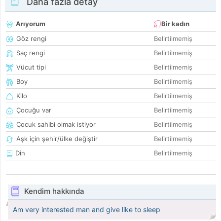
Daha fazla detay
Arıyorum
Bir kadın
Göz rengi
Belirtilmemiş
Saç rengi
Belirtilmemiş
Vücut tipi
Belirtilmemiş
Boy
Belirtilmemiş
Kilo
Belirtilmemiş
Çocuğu var
Belirtilmemiş
Çocuk sahibi olmak istiyor
Belirtilmemiş
Aşk için şehir/ülke değiştir
Belirtilmemiş
Din
Belirtilmemiş
Kendim hakkında
Am very interested man and give like to sleep