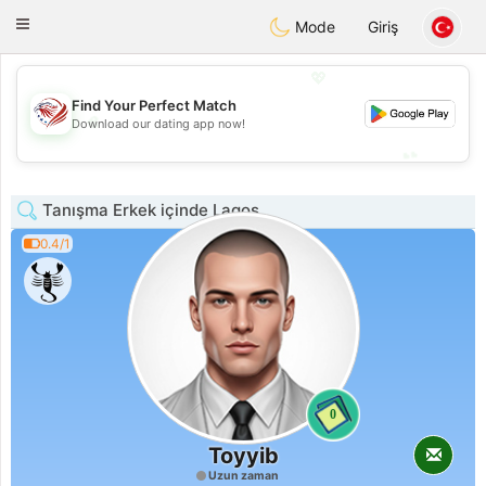
States
Dating
Toggle
Mode
Giriş
navigation
💖
Find Your Perfect Match
💖
Download our dating app now!
💕
💕
Tanışma Erkek içinde Lagos
0.4/1
0
Toyyib
Uzun zaman