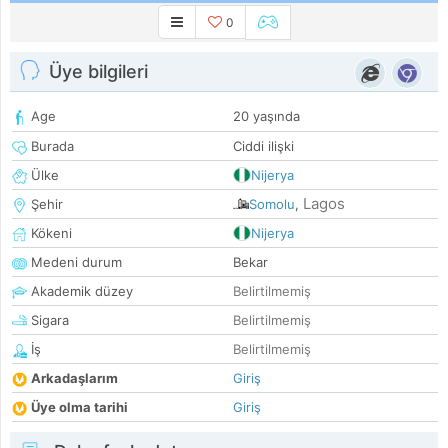
0
Üye bilgileri
Age
20 yaşında
Burada
Ciddi ilişki
Ülke
Nijerya
Lagos
Şehir
Somolu
,
Kökeni
Nijerya
Medeni durum
Bekar
Akademik düzey
Belirtilmemiş
Sigara
Belirtilmemiş
İş
Belirtilmemiş
Arkadaşlarım
Giriş
Üye olma tarihi
Giriş