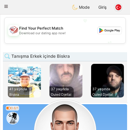
States
Dating
Toggle
Mode
Giriş
navigation
💖
Find Your Perfect Match
💖
Download our dating app now!
💕
💕
Tanışma Erkek içinde Biskra
41 yaşında
37 yaşında
37 yaşında
Biskra
Ouled Djellal
Ouled Djellal
0.6/1