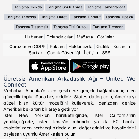
Tanışma Skikda
Tanışma Souk Ahras
Tanışma Tamanrasset
Tanışma Tébessa
Tanışma Tiaret
Tanışma Tindouf
Tanışma Tipaza
Tanışma Tissemsilt
Tanışma Tizi Ouzou
Tanışma Tlemcen
Haberler
|
Dolandırıcılar
|
Mağaza
|
Görüşler
Çerezler ve GDPR
|
Reklam
|
Hakkımızda
|
Gizlilik
|
Kullanım
Şartları
|
Çocuk Güvenliği
|
İletişim
|
SSS
Ücretsiz Amerikan Arkadaşlık Ağı – United We
Connect
Merhaba! Amerika'nın en çeşitli ve gerçek bağlantılar için en
güvenilir topluluğuna hoş geldiniz. States-dating.com, Amerika'yı
güzel kılan kültür mozaiğini kutlayarak, denizden denize
Amerikalı bekarları bir araya getiriyor.
İster New York'un hareketliliğinde, ister California'nın
yenilikçiliğinde, ister Texas'ın ruhunda ya da 50 harika
eyaletimizden herhangi birinde olun, değerlerinizi ve hayallerinizi
paylaşan uyumlu Amerikalıları bulun.