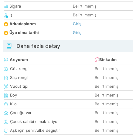
Sigara
Belirtilmemiş
İş
Belirtilmemiş
Arkadaşlarım
Giriş
Üye olma tarihi
Giriş
Daha fazla detay
Arıyorum
Bir kadın
Göz rengi
Belirtilmemiş
Saç rengi
Belirtilmemiş
Vücut tipi
Belirtilmemiş
Boy
Belirtilmemiş
Kilo
Belirtilmemiş
Çocuğu var
Belirtilmemiş
Çocuk sahibi olmak istiyor
Belirtilmemiş
Aşk için şehir/ülke değiştir
Belirtilmemiş