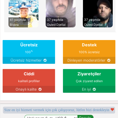
41 yaşında
37 yaşında
37 yaşında
Biskra
Ouled Djellal
Ouled Djellal
Ücretsiz
Destek
%
100
100% ücretsiz
Ücretsiz hizmetler
Dinleyen moderatörler
Ciddi
Ziyaretçiler
kaliteli profiller
Çok ziyaret edilen
Onaylı kalite
En iyi
Size en iyi hizmeti vermek için çok çalışıyoruz, lütfen bizi destekleyin