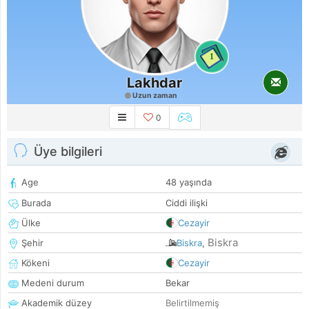
1
Lakhdar
Uzun zaman
0
Üye bilgileri
Age
48 yaşında
Burada
Ciddi ilişki
Ülke
Cezayir
Biskra
Şehir
Biskra
,
Kökeni
Cezayir
Medeni durum
Bekar
Akademik düzey
Belirtilmemiş