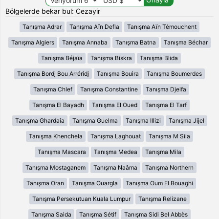
Bölgelerde bekar bul: Cezayir
Tanışma Adrar
Tanışma Aïn Defla
Tanışma Aïn Témouchent
Tanışma Algiers
Tanışma Annaba
Tanışma Batna
Tanışma Béchar
Tanışma Béjaïa
Tanışma Biskra
Tanışma Blida
Tanışma Bordj Bou Arréridj
Tanışma Bouira
Tanışma Boumerdes
Tanışma Chlef
Tanışma Constantine
Tanışma Djelfa
Tanışma El Bayadh
Tanışma El Oued
Tanışma El Tarf
Tanışma Ghardaia
Tanışma Guelma
Tanışma Illizi
Tanışma Jijel
Tanışma Khenchela
Tanışma Laghouat
Tanışma M Sila
Tanışma Mascara
Tanışma Medea
Tanışma Mila
Tanışma Mostaganem
Tanışma Naâma
Tanışma Northern
Tanışma Oran
Tanışma Ouargla
Tanışma Oum El Bouaghi
Tanışma Persekutuan Kuala Lumpur
Tanışma Relizane
Tanışma Saida
Tanışma Sétif
Tanışma Sidi Bel Abbès