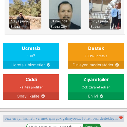
40 yaşında
61 yaşında
32 yaşında
Batna
Batna City
Batna
Ücretsiz
Destek
%
100
100% ücretsiz
Ücretsiz hizmetler
Dinleyen moderatörler
Ciddi
Ziyaretçiler
kaliteli profiller
Çok ziyaret edilen
Onaylı kalite
En iyi
Size en iyi hizmeti vermek için çok çalışıyoruz, lütfen bizi destekleyin