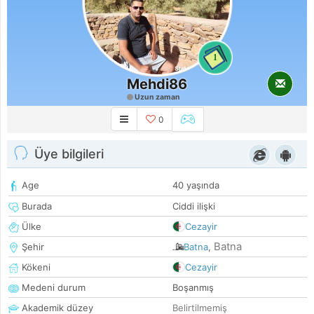
1
Mehdi86
Uzun zaman
0
Üye bilgileri
Age
40 yaşında
Burada
Ciddi ilişki
Ülke
Cezayir
Batna
Şehir
Batna
,
Kökeni
Cezayir
Medeni durum
Boşanmış
Akademik düzey
Belirtilmemiş