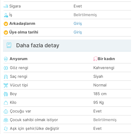
Sigara
Evet
İş
Belirtilmemiş
Arkadaşlarım
Giriş
Üye olma tarihi
Giriş
Daha fazla detay
Arıyorum
Bir kadın
Göz rengi
Kahverengi
Saç rengi
Siyah
Vücut tipi
Normal
Boy
185 cm
Kilo
95 Kg
Çocuğu var
Evet
Çocuk sahibi olmak istiyor
Belirtilmemiş
Aşk için şehir/ülke değiştir
Evet