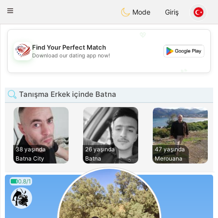
States
Dating
Toggle
Mode
Giriş
navigation
💖
Find Your Perfect Match
💖
Download our dating app now!
💕
💕
Tanışma Erkek içinde Batna
38 yaşında
26 yaşında
47 yaşında
Batna City
Batna
Merouana
0.8/1