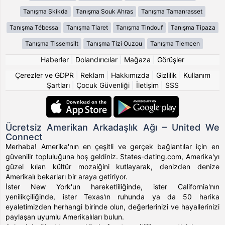
Tanışma Skikda
Tanışma Souk Ahras
Tanışma Tamanrasset
Tanışma Tébessa
Tanışma Tiaret
Tanışma Tindouf
Tanışma Tipaza
Tanışma Tissemsilt
Tanışma Tizi Ouzou
Tanışma Tlemcen
Haberler
|
Dolandırıcılar
|
Mağaza
|
Görüşler
Çerezler ve GDPR
|
Reklam
|
Hakkımızda
|
Gizlilik
|
Kullanım
Şartları
|
Çocuk Güvenliği
|
İletişim
|
SSS
Ücretsiz Amerikan Arkadaşlık Ağı – United We
Connect
Merhaba! Amerika'nın en çeşitli ve gerçek bağlantılar için en
güvenilir topluluğuna hoş geldiniz. States-dating.com, Amerika'yı
güzel kılan kültür mozaiğini kutlayarak, denizden denize
Amerikalı bekarları bir araya getiriyor.
İster New York'un hareketliliğinde, ister California'nın
yenilikçiliğinde, ister Texas'ın ruhunda ya da 50 harika
eyaletimizden herhangi birinde olun, değerlerinizi ve hayallerinizi
paylaşan uyumlu Amerikalıları bulun.