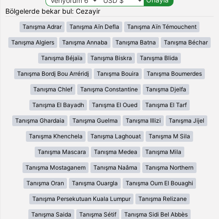
Bölgelerde bekar bul: Cezayir
Tanışma Adrar
Tanışma Aïn Defla
Tanışma Aïn Témouchent
Tanışma Algiers
Tanışma Annaba
Tanışma Batna
Tanışma Béchar
Tanışma Béjaïa
Tanışma Biskra
Tanışma Blida
Tanışma Bordj Bou Arréridj
Tanışma Bouira
Tanışma Boumerdes
Tanışma Chlef
Tanışma Constantine
Tanışma Djelfa
Tanışma El Bayadh
Tanışma El Oued
Tanışma El Tarf
Tanışma Ghardaia
Tanışma Guelma
Tanışma Illizi
Tanışma Jijel
Tanışma Khenchela
Tanışma Laghouat
Tanışma M Sila
Tanışma Mascara
Tanışma Medea
Tanışma Mila
Tanışma Mostaganem
Tanışma Naâma
Tanışma Northern
Tanışma Oran
Tanışma Ouargla
Tanışma Oum El Bouaghi
Tanışma Persekutuan Kuala Lumpur
Tanışma Relizane
Tanışma Saida
Tanışma Sétif
Tanışma Sidi Bel Abbès