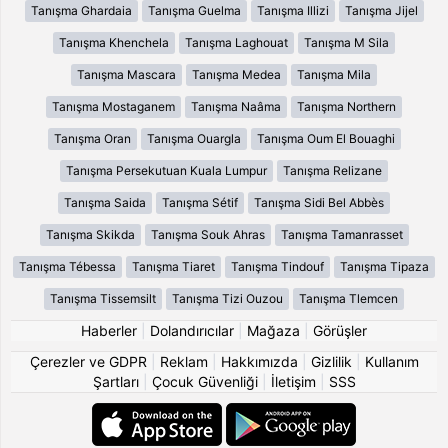
Tanışma Ghardaia
Tanışma Guelma
Tanışma Illizi
Tanışma Jijel
Tanışma Khenchela
Tanışma Laghouat
Tanışma M Sila
Tanışma Mascara
Tanışma Medea
Tanışma Mila
Tanışma Mostaganem
Tanışma Naâma
Tanışma Northern
Tanışma Oran
Tanışma Ouargla
Tanışma Oum El Bouaghi
Tanışma Persekutuan Kuala Lumpur
Tanışma Relizane
Tanışma Saida
Tanışma Sétif
Tanışma Sidi Bel Abbès
Tanışma Skikda
Tanışma Souk Ahras
Tanışma Tamanrasset
Tanışma Tébessa
Tanışma Tiaret
Tanışma Tindouf
Tanışma Tipaza
Tanışma Tissemsilt
Tanışma Tizi Ouzou
Tanışma Tlemcen
Haberler
|
Dolandırıcılar
|
Mağaza
|
Görüşler
Çerezler ve GDPR
|
Reklam
|
Hakkımızda
|
Gizlilik
|
Kullanım
Şartları
|
Çocuk Güvenliği
|
İletişim
|
SSS