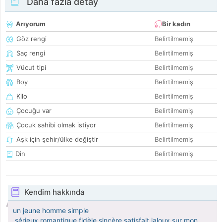
Daha fazla detay
Arıyorum
Bir kadın
Göz rengi
Belirtilmemiş
Saç rengi
Belirtilmemiş
Vücut tipi
Belirtilmemiş
Boy
Belirtilmemiş
Kilo
Belirtilmemiş
Çocuğu var
Belirtilmemiş
Çocuk sahibi olmak istiyor
Belirtilmemiş
Aşk için şehir/ülke değiştir
Belirtilmemiş
Din
Belirtilmemiş
Kendim hakkında
un jeune homme simple
.sérieux.romantique.fidèle.sincère.satisfait.jaloux sur mon