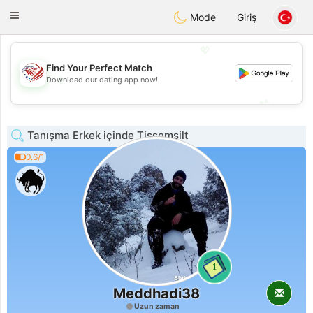
States
Dating
Toggle
Mode
Giriş
navigation
💖
Find Your Perfect Match
💖
Download our dating app now!
💕
💕
Tanışma Erkek içinde Tissemsilt
0.6/1
1
Meddhadi38
Uzun zaman