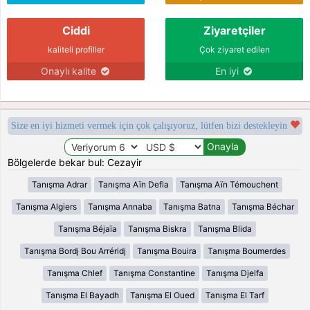
Ciddi
Ziyaretçiler
kaliteli profiller
Çok ziyaret edilen
Onaylı kalite
En iyi
Size en iyi hizmeti vermek için çok çalışıyoruz, lütfen bizi destekleyin
Bölgelerde bekar bul: Cezayir
Tanışma Adrar
Tanışma Aïn Defla
Tanışma Aïn Témouchent
Tanışma Algiers
Tanışma Annaba
Tanışma Batna
Tanışma Béchar
Tanışma Béjaïa
Tanışma Biskra
Tanışma Blida
Tanışma Bordj Bou Arréridj
Tanışma Bouira
Tanışma Boumerdes
Tanışma Chlef
Tanışma Constantine
Tanışma Djelfa
Tanışma El Bayadh
Tanışma El Oued
Tanışma El Tarf