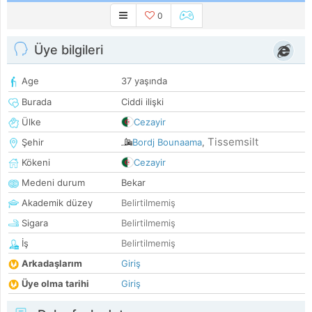
0
Üye bilgileri
Age
37 yaşında
Burada
Ciddi ilişki
Ülke
Cezayir
Tissemsilt
Şehir
Bordj Bounaama
,
Kökeni
Cezayir
Medeni durum
Bekar
Akademik düzey
Belirtilmemiş
Sigara
Belirtilmemiş
İş
Belirtilmemiş
Arkadaşlarım
Giriş
Üye olma tarihi
Giriş