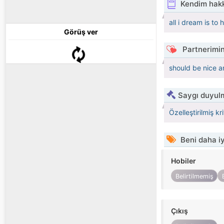
Kendim hak
all i dream is to
Görüş ver
Partnerimin
should be nice 
Saygı duyulm
Özelleştirilmiş kr
Beni daha iy
Hobiler
Belirtilmemiş
Çıkış