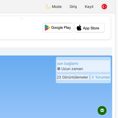
Mode
Giriş
Kayıt
💖
💕
son bağlantı
Uzun zaman
23 Görüntülemeler |
0 Yorumlar