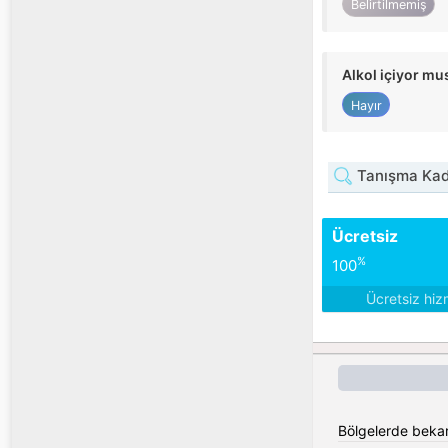
Belirtilmemiş
Alkol içiyor m
Hayır
Tanışma Kadı
Ücretsiz
%
100
Ücretsiz hiz
Bölgelerde bekar