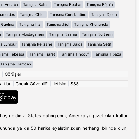
ma Annaba
Tanışma Batna
Tanışma Béchar
Tanışma Béjaïa
oumerdes
Tanışma Chlef
Tanışma Constantine
Tanışma Djelfa
 Guelma
Tanışma Illizi
Tanışma Jijel
Tanışma Khenchela
a
Tanışma Mostaganem
Tanışma Naâma
Tanışma Northern
la Lumpur
Tanışma Relizane
Tanışma Saida
Tanışma Sétif
ışma Tébessa
Tanışma Tiaret
Tanışma Tindouf
Tanışma Tipaza
Tanışma Tlemcen
a
|
Görüşler
artları
|
Çocuk Güvenliği
|
İletişim
|
SSS
hoş geldiniz. States-dating.com, Amerika'yı güzel kılan kültür
'ın ruhunda ya da 50 harika eyaletimizden herhangi birinde olun,