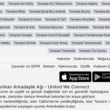
rar
Tanışma Aïn Defla
Tanışma Aïn Témouchent
Tanışma Algiers
Tanış
ra
Tanışma Blida
Tanışma Bordj Bou Arréridj
Tanışma Bouira
Tanışma B
 El Bayadh
Tanışma El Oued
Tanışma El Tarf
Tanışma Ghardaia
Tanışma
aghouat
Tanışma M Sila
Tanışma Mascara
Tanışma Medea
Tanışma Mil
Oran
Tanışma Ouargla
Tanışma Oum El Bouaghi
Tanışma Persekutuan Kua
l Abbès
Tanışma Skikda
Tanışma Souk Ahras
Tanışma Tamanrasset
Tan
Tanışma Tissemsilt
Tanışma Tizi Ouzou
Haberler
|
Dolandırıcılar
|
Mağaz
Çerezler ve GDPR
|
Reklam
|
Hakkımızda
|
Gizlilik
|
Kullanım Ş
rikan Arkadaşlık Ağı – United We Connect
'nın en çeşitli ve gerçek bağlantılar için en güvenilir topluluğuna 
rak, denizden denize Amerikalı bekarları bir araya getiriyor.
 hareketliliğinde, ister California'nın yenilikçiliğinde, ister Texas
hayallerinizi paylaşan uyumlu Amerikalıları bulun.