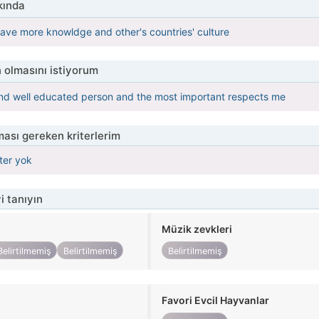
kında
 have more knowldge and other's countries' culture
 olmasını istiyorum
and well educated person and the most important respects me
ası gereken kriterlerim
iter yok
i tanıyın
Müzik zevkleri
Belirtilmemiş
Belirtilmemiş
Belirtilmemiş
Favori Evcil Hayvanlar