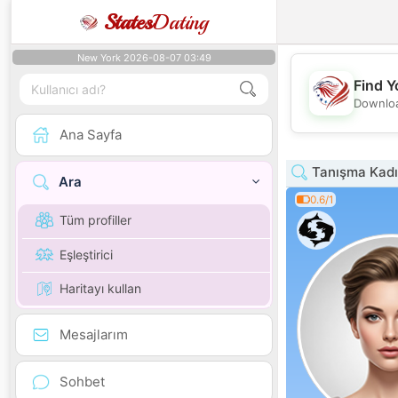
States
Dating
New York 2026-08-07 03:49
Find Y
Downloa
Ana Sayfa
Tanışma Kadın
Ara
0.6/1
Tüm profiller
Eşleştirici
Haritayı kullan
Mesajlarım
Sohbet