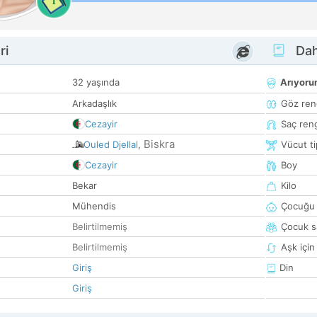
1
ri
Dah
32 yaşında
Arıyor
Arkadaşlık
Göz ren
Cezayir
Saç ren
Biskra
Ouled Djellal
,
Vücut ti
Cezayir
Boy
Bekar
Kilo
Mühendis
Çocuğu 
Belirtilmemiş
Çocuk sa
Belirtilmemiş
Aşk için
Giriş
Din
Giriş