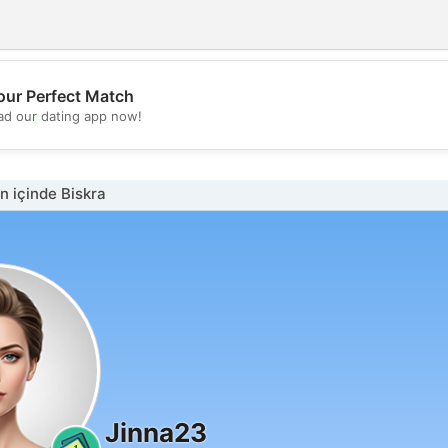
our Perfect Match
💖
d our dating app now!
💕
 içinde Biskra
Jinna23