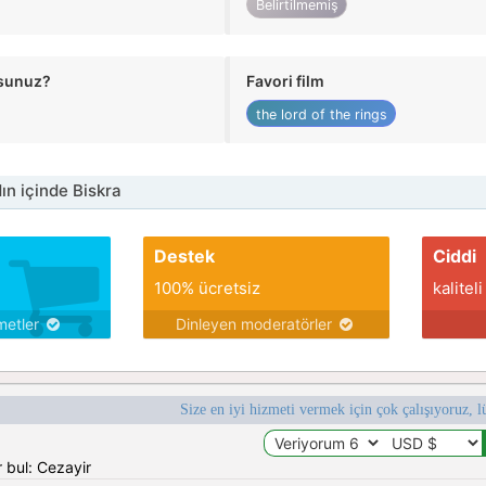
Belirtilmemiş
usunuz?
Favori film
the lord of the rings
n içinde Biskra
Destek
Ciddi
100% ücretsiz
kaliteli
metler
Dinleyen moderatörler
Size en iyi hizmeti vermek için çok çalışıyoruz, l
 bul: Cezayir