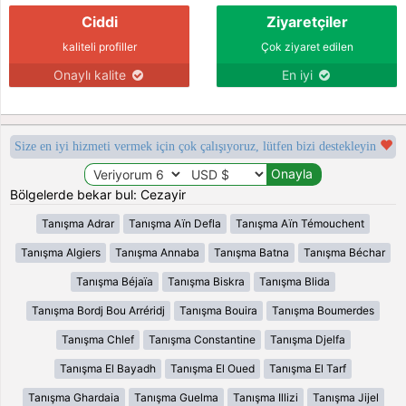
Ciddi
Ziyaretçiler
kaliteli profiller
Çok ziyaret edilen
Onaylı kalite
En iyi
Size en iyi hizmeti vermek için çok çalışıyoruz, lütfen bizi destekleyin
Bölgelerde bekar bul: Cezayir
Tanışma Adrar
Tanışma Aïn Defla
Tanışma Aïn Témouchent
Tanışma Algiers
Tanışma Annaba
Tanışma Batna
Tanışma Béchar
Tanışma Béjaïa
Tanışma Biskra
Tanışma Blida
Tanışma Bordj Bou Arréridj
Tanışma Bouira
Tanışma Boumerdes
Tanışma Chlef
Tanışma Constantine
Tanışma Djelfa
Tanışma El Bayadh
Tanışma El Oued
Tanışma El Tarf
Tanışma Ghardaia
Tanışma Guelma
Tanışma Illizi
Tanışma Jijel