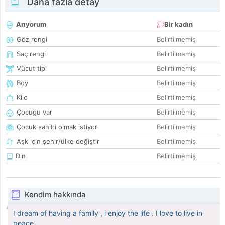
Daha fazla detay
Arıyorum
Bir kadın
Göz rengi
Belirtilmemiş
Saç rengi
Belirtilmemiş
Vücut tipi
Belirtilmemiş
Boy
Belirtilmemiş
Kilo
Belirtilmemiş
Çocuğu var
Belirtilmemiş
Çocuk sahibi olmak istiyor
Belirtilmemiş
Aşk için şehir/ülke değiştir
Belirtilmemiş
Din
Belirtilmemiş
Kendim hakkında
I dream of having a family , i enjoy the life . I love to live in
peace