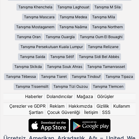
Tanışma Khenchela
Tanışma Laghouat
Tanışma M Sila
Tanışma Mascara
Tanışma Medea
Tanışma Mila
Tanışma Mostaganem
Tanışma Naâma
Tanışma Northern
Tanışma Oran
Tanışma Ouargla
Tanışma Oum El Bouaghi
Tanışma Persekutuan Kuala Lumpur
Tanışma Relizane
Tanışma Saida
Tanışma Sétif
Tanışma Sidi Bel Abbès
Tanışma Skikda
Tanışma Souk Ahras
Tanışma Tamanrasset
Tanışma Tébessa
Tanışma Tiaret
Tanışma Tindouf
Tanışma Tipaza
Tanışma Tissemsilt
Tanışma Tizi Ouzou
Tanışma Tlemcen
Haberler
|
Dolandırıcılar
|
Mağaza
|
Görüşler
Çerezler ve GDPR
|
Reklam
|
Hakkımızda
|
Gizlilik
|
Kullanım
Şartları
|
Çocuk Güvenliği
|
İletişim
|
SSS
Ücretsiz Amerikan Arkadaşlık Ağı – United We