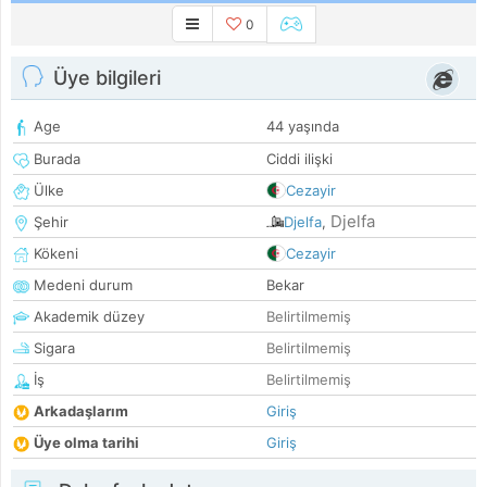
0
Üye bilgileri
Age
44 yaşında
Burada
Ciddi ilişki
Ülke
Cezayir
Djelfa
Şehir
Djelfa
,
Kökeni
Cezayir
Medeni durum
Bekar
Akademik düzey
Belirtilmemiş
Sigara
Belirtilmemiş
İş
Belirtilmemiş
Arkadaşlarım
Giriş
Üye olma tarihi
Giriş