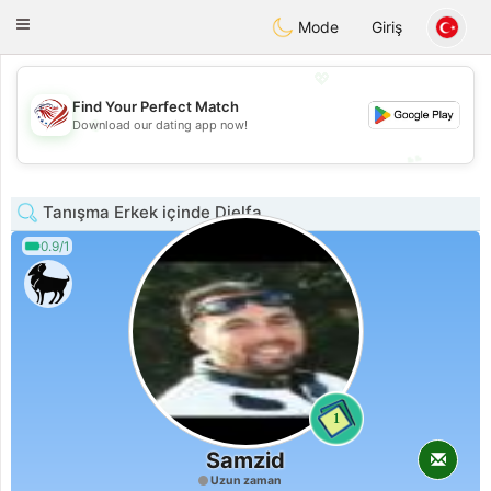
States
Dating
Toggle
Mode
Giriş
navigation
💖
Find Your Perfect Match
💖
Download our dating app now!
💕
💕
Tanışma Erkek içinde Djelfa
0.9/1
1
Samzid
Uzun zaman