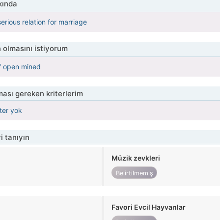
kında
serious relation for marriage
 olmasını istiyorum
if open mined
ası gereken kriterlerim
iter yok
i tanıyın
Müzik zevkleri
Belirtilmemiş
Favori Evcil Hayvanlar