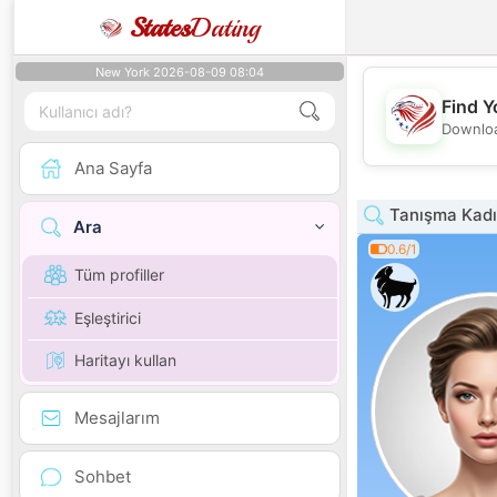
States
Dating
New York 2026-08-09 08:04
Find Y
Downloa
Ana Sayfa
Tanışma Kadı
Ara
0.6/1
Tüm profiller
Eşleştirici
Haritayı kullan
Mesajlarım
Sohbet