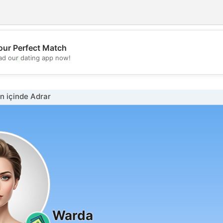
our Perfect Match
💖
d our dating app now!
💕
n içinde Adrar
Warda