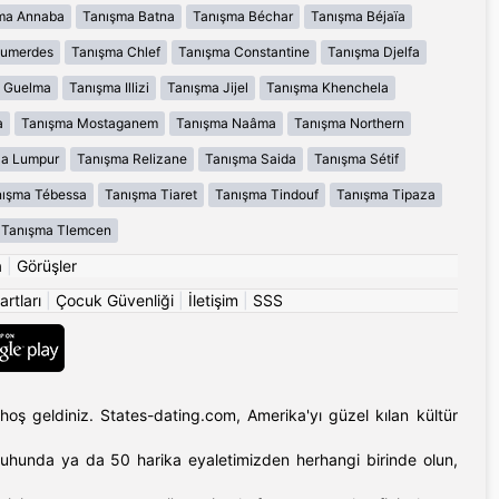
ma Annaba
Tanışma Batna
Tanışma Béchar
Tanışma Béjaïa
oumerdes
Tanışma Chlef
Tanışma Constantine
Tanışma Djelfa
 Guelma
Tanışma Illizi
Tanışma Jijel
Tanışma Khenchela
a
Tanışma Mostaganem
Tanışma Naâma
Tanışma Northern
la Lumpur
Tanışma Relizane
Tanışma Saida
Tanışma Sétif
ışma Tébessa
Tanışma Tiaret
Tanışma Tindouf
Tanışma Tipaza
Tanışma Tlemcen
a
|
Görüşler
artları
|
Çocuk Güvenliği
|
İletişim
|
SSS
hoş geldiniz. States-dating.com, Amerika'yı güzel kılan kültür
'ın ruhunda ya da 50 harika eyaletimizden herhangi birinde olun,