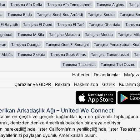
rar
Tanışma Aïn Defla
Tanışma Aïn Témouchent
Tanışma Algiers
Tanış
ra
Tanışma Blida
Tanışma Bordj Bou Arréridj
Tanışma Bouira
Tanışma B
 El Bayadh
Tanışma El Oued
Tanışma El Tarf
Tanışma Ghardaia
Tanışma
aghouat
Tanışma M Sila
Tanışma Mascara
Tanışma Medea
Tanışma Mil
Oran
Tanışma Ouargla
Tanışma Oum El Bouaghi
Tanışma Persekutuan Kua
l Abbès
Tanışma Skikda
Tanışma Souk Ahras
Tanışma Tamanrasset
Tan
Tanışma Tissemsilt
Tanışma Tizi Ouzou
Haberler
|
Dolandırıcılar
|
Mağaz
Çerezler ve GDPR
|
Reklam
|
Hakkımızda
|
Gizlilik
|
Kullanım Ş
rikan Arkadaşlık Ağı – United We Connect
'nın en çeşitli ve gerçek bağlantılar için en güvenilir topluluğuna 
rak, denizden denize Amerikalı bekarları bir araya getiriyor.
 hareketliliğinde, ister California'nın yenilikçiliğinde, ister Texas
hayallerinizi paylaşan uyumlu Amerikalıları bulun.