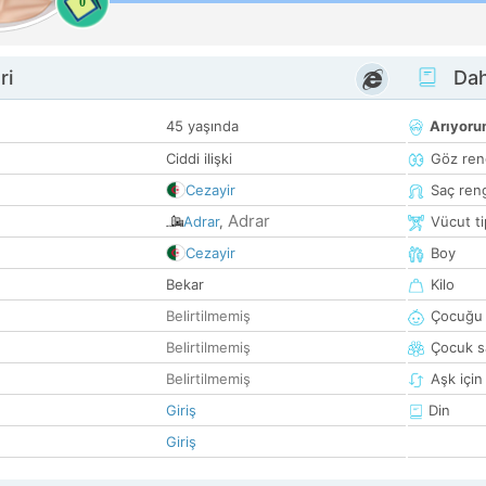
0
ri
Dah
45 yaşında
Arıyor
Ciddi ilişki
Göz ren
Cezayir
Saç ren
Adrar
Adrar
,
Vücut ti
Cezayir
Boy
Bekar
Kilo
Belirtilmemiş
Çocuğu 
Belirtilmemiş
Çocuk sa
Belirtilmemiş
Aşk için
Giriş
Din
Giriş