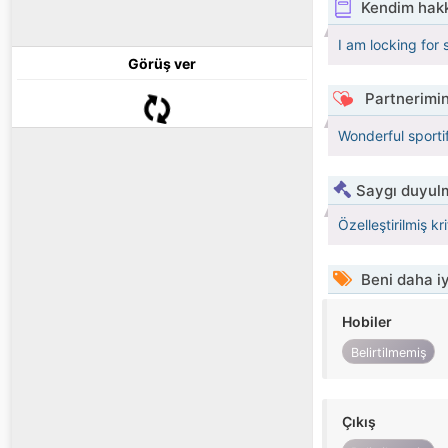
Kendim hak
I am locking for 
Görüş ver
Partnerimin
Wonderful sport
Saygı duyulm
Özelleştirilmiş kr
Beni daha iy
Hobiler
Belirtilmemiş
Çıkış