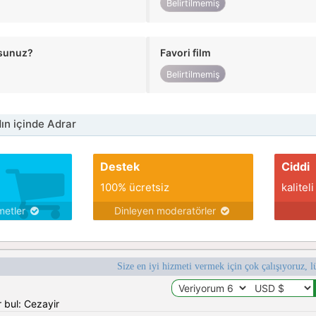
Belirtilmemiş
usunuz?
Favori film
Belirtilmemiş
n içinde Adrar
Destek
Ciddi
100% ücretsiz
kaliteli
metler
Dinleyen moderatörler
Size en iyi hizmeti vermek için çok çalışıyoruz, l
 bul: Cezayir