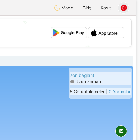
Mode
Giriş
Kayıt
💖
💕
son bağlantı
Uzun zaman
5 Görüntülemeler |
0 Yorumlar