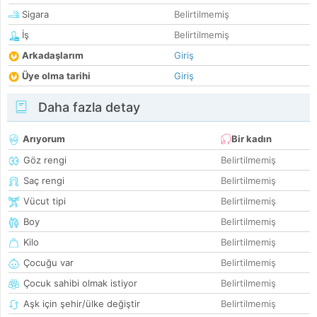
Sigara
Belirtilmemiş
İş
Belirtilmemiş
Arkadaşlarım
Giriş
Üye olma tarihi
Giriş
Daha fazla detay
Arıyorum
Bir kadın
Göz rengi
Belirtilmemiş
Saç rengi
Belirtilmemiş
Vücut tipi
Belirtilmemiş
Boy
Belirtilmemiş
Kilo
Belirtilmemiş
Çocuğu var
Belirtilmemiş
Çocuk sahibi olmak istiyor
Belirtilmemiş
Aşk için şehir/ülke değiştir
Belirtilmemiş