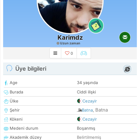
2
Karimdz
Uzun zaman
0
Üye bilgileri
Age
34 yaşında
Burada
Ciddi ilişki
Ülke
Cezayir
Batna
Şehir
Batna
,
Kökeni
Cezayir
Medeni durum
Boşanmış
Akademik düzey
Belirtilmemiş