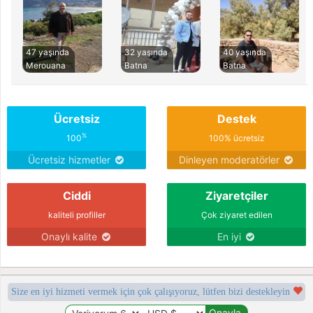
47 yaşında
32 yaşında
40 yaşında
Merouana
Batna
Batna
Ücretsiz
Destek
%
100
100% ücretsiz
Ücretsiz hizmetler
Dinleyen moderatörler
Ciddi
Ziyaretçiler
kaliteli profiller
Çok ziyaret edilen
Onaylı kalite
En iyi
Size en iyi hizmeti vermek için çok çalışıyoruz, lütfen bizi destekleyin