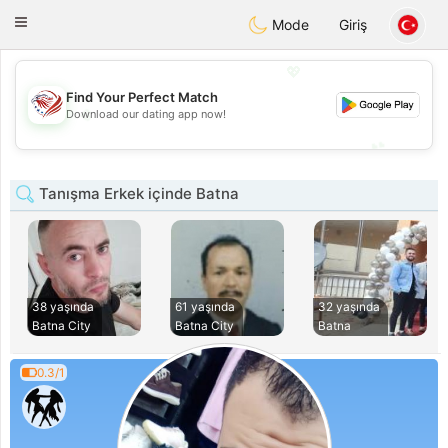
States
Dating
Toggle
Mode
Giriş
navigation
💖
Find Your Perfect Match
💖
Download our dating app now!
💕
💕
Tanışma Erkek içinde Batna
38 yaşında
61 yaşında
32 yaşında
Batna City
Batna City
Batna
0.3/1