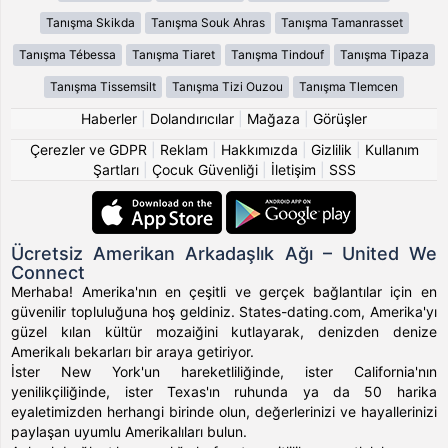
Tanışma Skikda
Tanışma Souk Ahras
Tanışma Tamanrasset
Tanışma Tébessa
Tanışma Tiaret
Tanışma Tindouf
Tanışma Tipaza
Tanışma Tissemsilt
Tanışma Tizi Ouzou
Tanışma Tlemcen
Haberler
|
Dolandırıcılar
|
Mağaza
|
Görüşler
Çerezler ve GDPR
|
Reklam
|
Hakkımızda
|
Gizlilik
|
Kullanım
Şartları
|
Çocuk Güvenliği
|
İletişim
|
SSS
Ücretsiz Amerikan Arkadaşlık Ağı – United We
Connect
Merhaba! Amerika'nın en çeşitli ve gerçek bağlantılar için en
güvenilir topluluğuna hoş geldiniz. States-dating.com, Amerika'yı
güzel kılan kültür mozaiğini kutlayarak, denizden denize
Amerikalı bekarları bir araya getiriyor.
İster New York'un hareketliliğinde, ister California'nın
yenilikçiliğinde, ister Texas'ın ruhunda ya da 50 harika
eyaletimizden herhangi birinde olun, değerlerinizi ve hayallerinizi
paylaşan uyumlu Amerikalıları bulun.