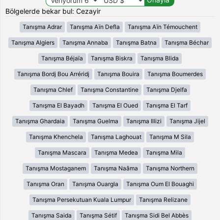
Bölgelerde bekar bul: Cezayir
Tanışma Adrar
Tanışma Aïn Defla
Tanışma Aïn Témouchent
Tanışma Algiers
Tanışma Annaba
Tanışma Batna
Tanışma Béchar
Tanışma Béjaïa
Tanışma Biskra
Tanışma Blida
Tanışma Bordj Bou Arréridj
Tanışma Bouira
Tanışma Boumerdes
Tanışma Chlef
Tanışma Constantine
Tanışma Djelfa
Tanışma El Bayadh
Tanışma El Oued
Tanışma El Tarf
Tanışma Ghardaia
Tanışma Guelma
Tanışma Illizi
Tanışma Jijel
Tanışma Khenchela
Tanışma Laghouat
Tanışma M Sila
Tanışma Mascara
Tanışma Medea
Tanışma Mila
Tanışma Mostaganem
Tanışma Naâma
Tanışma Northern
Tanışma Oran
Tanışma Ouargla
Tanışma Oum El Bouaghi
Tanışma Persekutuan Kuala Lumpur
Tanışma Relizane
Tanışma Saida
Tanışma Sétif
Tanışma Sidi Bel Abbès