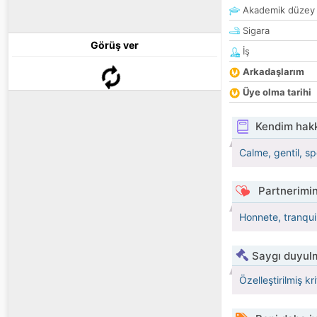
Akademik düzey
Sigara
Görüş ver
İş
Arkadaşlarım
Üye olma tarihi
Kendim hak
Calme, gentil, spo
Partnerimin
Honnete, tranquil
Saygı duyulm
Özelleştirilmiş kr