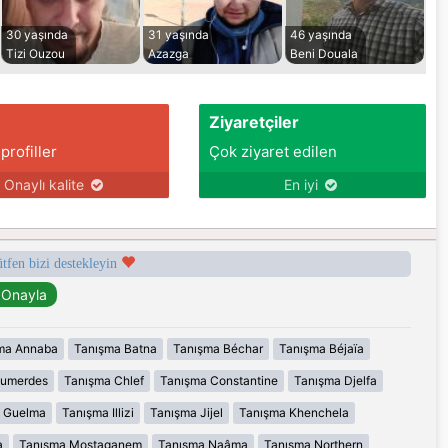
30 yaşında
31 yaşında
46 yaşında
Tizi Ouzou
Azazga
Beni Douala
Ziyaretçiler
 profiller
Çok ziyaret edilen
Onaylı kalite
En iyi
ütfen bizi destekleyin
ma Annaba
Tanışma Batna
Tanışma Béchar
Tanışma Béjaïa
oumerdes
Tanışma Chlef
Tanışma Constantine
Tanışma Djelfa
 Guelma
Tanışma Illizi
Tanışma Jijel
Tanışma Khenchela
a
Tanışma Mostaganem
Tanışma Naâma
Tanışma Northern