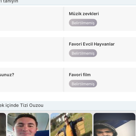
i tanıyın
Müzik zevkleri
Belirtilmemiş
Favori Evcil Hayvanlar
Belirtilmemiş
usunuz?
Favori film
Belirtilmemiş
k içinde Tizi Ouzou