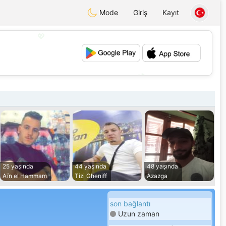
Mode
Giriş
Kayıt
💖
💕
25 yaşında
44 yaşında
48 yaşında
Aïn el Hammam
Tizi Gheniff
Azazga
son bağlantı
Uzun zaman