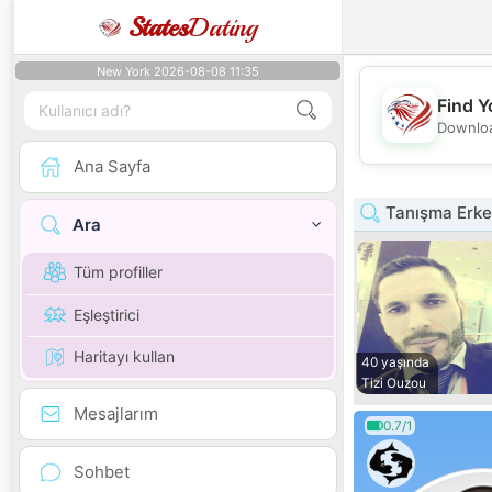
States
Dating
New York 2026-08-08 11:35
Find Y
Downloa
Ana Sayfa
Tanışma Erkek
Ara
Tüm profiller
Eşleştirici
Haritayı kullan
40 yaşında
Tizi Ouzou
Mesajlarım
0.7/1
Sohbet