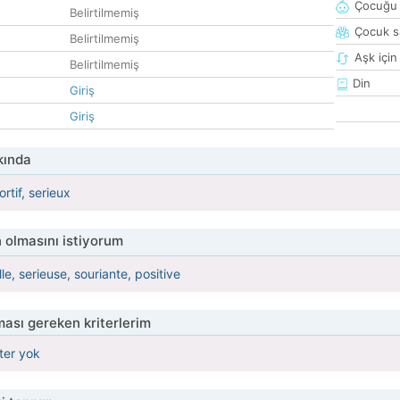
Çocuğu 
Belirtilmemiş
Çocuk sa
Belirtilmemiş
Aşk için
Belirtilmemiş
Din
Giriş
Giriş
kında
rtif, serieux
 olmasını istiyorum
le, serieuse, souriante, positive
ası gereken kriterlerim
iter yok