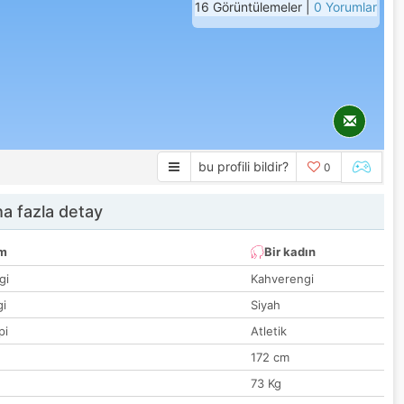
16 Görüntülemeler |
0 Yorumlar
bu profili bildir?
0
a fazla detay
um
Bir kadın
gi
Kahverengi
gi
Siyah
pi
Atletik
172 cm
73 Kg