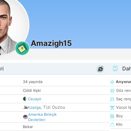
Amazigh15
0
ri
Dah
34 yaşında
Arıyor
Ciddi ilişki
Göz ren
Cezayir
Saç ren
Tizi Ouzou
Azazga
,
Vücut ti
Amerika Birleşik
Boy
Devletleri
Kilo
Bekar