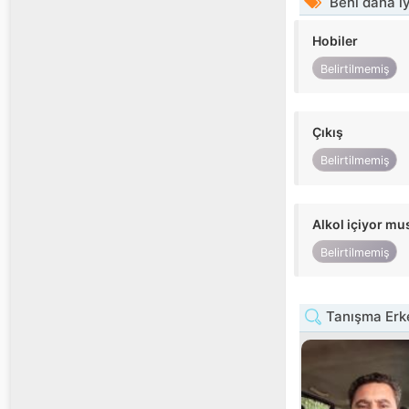
Beni daha iy
Hobiler
Belirtilmemiş
Çıkış
Belirtilmemiş
Alkol içiyor m
Belirtilmemiş
Tanışma Erke