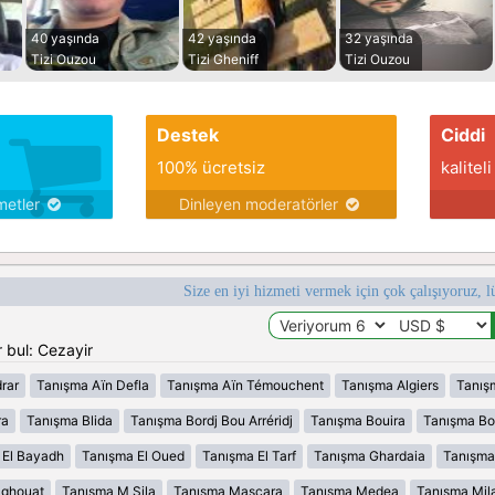
40 yaşında
42 yaşında
32 yaşında
Tizi Ouzou
Tizi Gheniff
Tizi Ouzou
Destek
Ciddi
100% ücretsiz
kaliteli
metler
Dinleyen moderatörler
Size en iyi hizmeti vermek için çok çalışıyoruz, l
 bul: Cezayir
rar
Tanışma Aïn Defla
Tanışma Aïn Témouchent
Tanışma Algiers
Tanış
ra
Tanışma Blida
Tanışma Bordj Bou Arréridj
Tanışma Bouira
Tanışma B
 El Bayadh
Tanışma El Oued
Tanışma El Tarf
Tanışma Ghardaia
Tanışma
aghouat
Tanışma M Sila
Tanışma Mascara
Tanışma Medea
Tanışma Mil