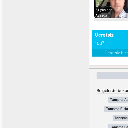
51 yaşında
Azazga
Ücretsiz
%
100
Ücretsiz hiz
Bölgelerde bekar
Tanışma Ad
Tanışma Bisk
Tanışma
Tanışma L