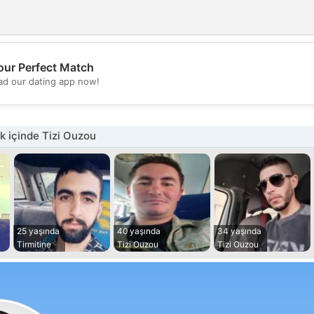
our Perfect Match
💖
d our dating app now!
💕
 içinde Tizi Ouzou
25 yaşında
40 yaşında
34 yaşında
Tirmitine
Tizi Ouzou
Tizi Ouzou