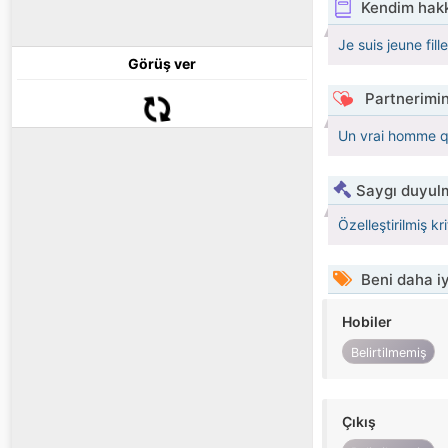
Kendim hak
Je suis jeune fil
Görüş ver
Partnerimin
Un vrai homme q
Saygı duyulm
Özelleştirilmiş kr
Beni daha iy
Hobiler
Belirtilmemiş
Çıkış