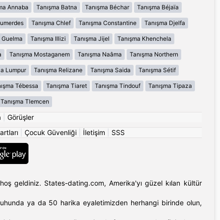
ma Annaba
Tanışma Batna
Tanışma Béchar
Tanışma Béjaïa
oumerdes
Tanışma Chlef
Tanışma Constantine
Tanışma Djelfa
 Guelma
Tanışma Illizi
Tanışma Jijel
Tanışma Khenchela
a
Tanışma Mostaganem
Tanışma Naâma
Tanışma Northern
la Lumpur
Tanışma Relizane
Tanışma Saida
Tanışma Sétif
ışma Tébessa
Tanışma Tiaret
Tanışma Tindouf
Tanışma Tipaza
Tanışma Tlemcen
a
|
Görüşler
artları
|
Çocuk Güvenliği
|
İletişim
|
SSS
hoş geldiniz. States-dating.com, Amerika'yı güzel kılan kültür
'ın ruhunda ya da 50 harika eyaletimizden herhangi birinde olun,