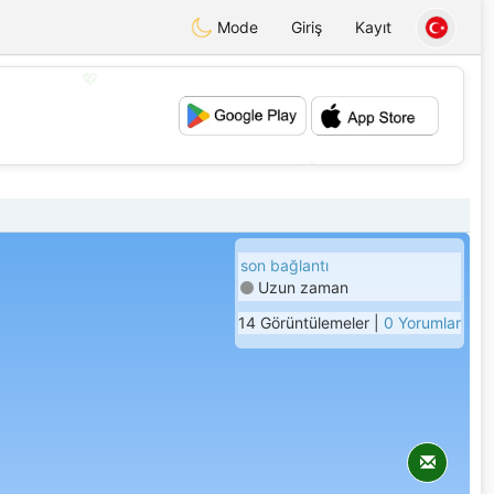
Mode
Giriş
Kayıt
💖
💕
son bağlantı
Uzun zaman
14 Görüntülemeler |
0 Yorumlar