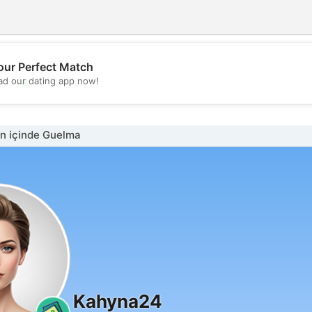
our Perfect Match
💖
d our dating app now!
💕
n içinde Guelma
Kahyna24