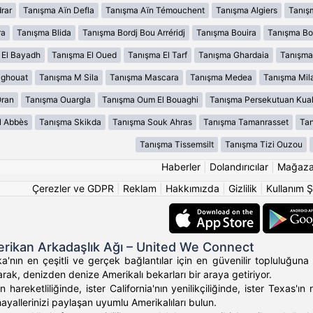
rar
Tanışma Aïn Defla
Tanışma Aïn Témouchent
Tanışma Algiers
Tanış
ra
Tanışma Blida
Tanışma Bordj Bou Arréridj
Tanışma Bouira
Tanışma B
 El Bayadh
Tanışma El Oued
Tanışma El Tarf
Tanışma Ghardaia
Tanışma
aghouat
Tanışma M Sila
Tanışma Mascara
Tanışma Medea
Tanışma Mil
Oran
Tanışma Ouargla
Tanışma Oum El Bouaghi
Tanışma Persekutuan Kua
l Abbès
Tanışma Skikda
Tanışma Souk Ahras
Tanışma Tamanrasset
Tan
Tanışma Tissemsilt
Tanışma Tizi Ouzou
Haberler
|
Dolandırıcılar
|
Mağaz
Çerezler ve GDPR
|
Reklam
|
Hakkımızda
|
Gizlilik
|
Kullanım Ş
rikan Arkadaşlık Ağı – United We Connect
'nın en çeşitli ve gerçek bağlantılar için en güvenilir topluluğuna 
rak, denizden denize Amerikalı bekarları bir araya getiriyor.
 hareketliliğinde, ister California'nın yenilikçiliğinde, ister Texas
hayallerinizi paylaşan uyumlu Amerikalıları bulun.