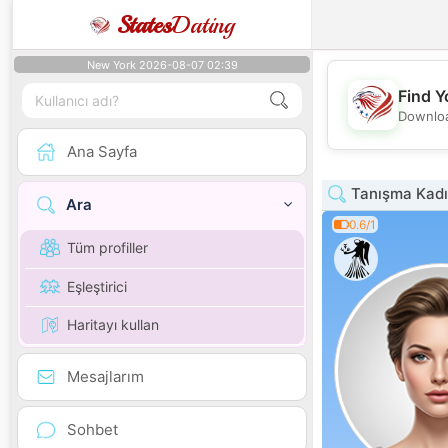
States
Dating
New York 2026-08-07 02:39
Find Y
Downloa
Ana Sayfa
Tanışma Kadı
Ara
0.6/1
Tüm profiller
Eşleştirici
Haritayı kullan
Mesajlarım
Sohbet