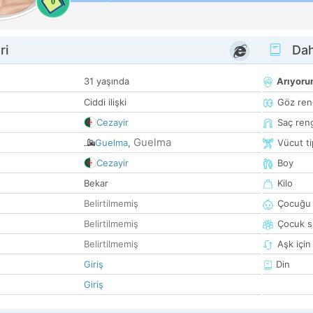
0
ri
Dah
31 yaşında
Arıyor
Ciddi ilişki
Göz ren
Cezayir
Saç ren
Guelma
Guelma
,
Vücut ti
Cezayir
Boy
Bekar
Kilo
Belirtilmemiş
Çocuğu 
Belirtilmemiş
Çocuk sa
Belirtilmemiş
Aşk için
Giriş
Din
Giriş