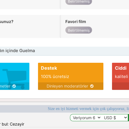
Belirtilmemiş
usunuz?
Favori film
Belirtilmemiş
ın içinde Guelma
Destek
Ciddi
100% ücretsiz
kaliteli
metler
Dinleyen moderatörler
Size en iyi hizmeti vermek için çok çalışıyoruz, l
 bul: Cezayir