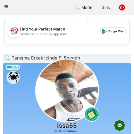
States
Dating
Toggle
Mode
Giriş
navigation
💖
Find Your Perfect Match
💖
Download our dating app now!
💕
💕
Tanışma Erkek içinde El Bayadh
0.9/1
1
Issa55
Uzun zaman