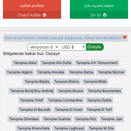
kaliteli profiller
Çok ziyaret edilen
Onaylı kalite
En iyi
Size en iyi hizmeti vermek için çok çalışıyoruz, lütfen bizi destekleyin
Bölgelerde bekar bul: Cezayir
Tanışma Adrar
Tanışma Aïn Defla
Tanışma Aïn Témouchent
Tanışma Algiers
Tanışma Annaba
Tanışma Batna
Tanışma Béchar
Tanışma Béjaïa
Tanışma Biskra
Tanışma Blida
Tanışma Bordj Bou Arréridj
Tanışma Bouira
Tanışma Boumerdes
Tanışma Chlef
Tanışma Constantine
Tanışma Djelfa
Tanışma El Bayadh
Tanışma El Oued
Tanışma El Tarf
Tanışma Ghardaia
Tanışma Guelma
Tanışma Illizi
Tanışma Jijel
Tanışma Khenchela
Tanışma Laghouat
Tanışma M Sila