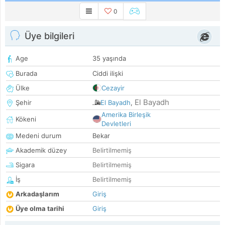
0
Üye bilgileri
Age
35 yaşında
Burada
Ciddi ilişki
Ülke
Cezayir
El Bayadh
Şehir
El Bayadh
,
Amerika Birleşik
Kökeni
Devletleri
Medeni durum
Bekar
Akademik düzey
Belirtilmemiş
Sigara
Belirtilmemiş
İş
Belirtilmemiş
Arkadaşlarım
Giriş
Üye olma tarihi
Giriş