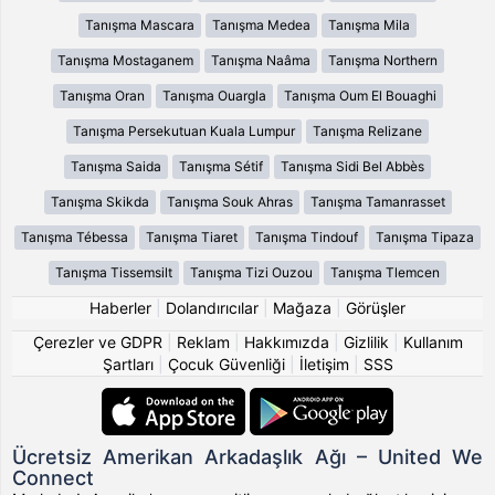
Tanışma Mascara
Tanışma Medea
Tanışma Mila
Tanışma Mostaganem
Tanışma Naâma
Tanışma Northern
Tanışma Oran
Tanışma Ouargla
Tanışma Oum El Bouaghi
Tanışma Persekutuan Kuala Lumpur
Tanışma Relizane
Tanışma Saida
Tanışma Sétif
Tanışma Sidi Bel Abbès
Tanışma Skikda
Tanışma Souk Ahras
Tanışma Tamanrasset
Tanışma Tébessa
Tanışma Tiaret
Tanışma Tindouf
Tanışma Tipaza
Tanışma Tissemsilt
Tanışma Tizi Ouzou
Tanışma Tlemcen
Haberler
|
Dolandırıcılar
|
Mağaza
|
Görüşler
Çerezler ve GDPR
|
Reklam
|
Hakkımızda
|
Gizlilik
|
Kullanım
Şartları
|
Çocuk Güvenliği
|
İletişim
|
SSS
Ücretsiz Amerikan Arkadaşlık Ağı – United We
Connect