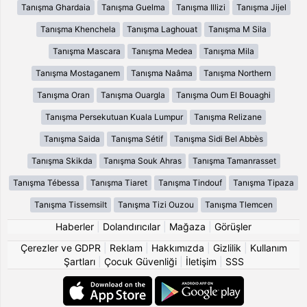
Tanışma Ghardaia
Tanışma Guelma
Tanışma Illizi
Tanışma Jijel
Tanışma Khenchela
Tanışma Laghouat
Tanışma M Sila
Tanışma Mascara
Tanışma Medea
Tanışma Mila
Tanışma Mostaganem
Tanışma Naâma
Tanışma Northern
Tanışma Oran
Tanışma Ouargla
Tanışma Oum El Bouaghi
Tanışma Persekutuan Kuala Lumpur
Tanışma Relizane
Tanışma Saida
Tanışma Sétif
Tanışma Sidi Bel Abbès
Tanışma Skikda
Tanışma Souk Ahras
Tanışma Tamanrasset
Tanışma Tébessa
Tanışma Tiaret
Tanışma Tindouf
Tanışma Tipaza
Tanışma Tissemsilt
Tanışma Tizi Ouzou
Tanışma Tlemcen
Haberler
|
Dolandırıcılar
|
Mağaza
|
Görüşler
Çerezler ve GDPR
|
Reklam
|
Hakkımızda
|
Gizlilik
|
Kullanım
Şartları
|
Çocuk Güvenliği
|
İletişim
|
SSS