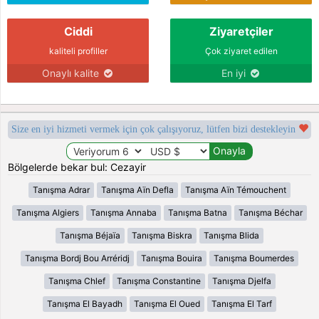
Ciddi
Ziyaretçiler
kaliteli profiller
Çok ziyaret edilen
Onaylı kalite
En iyi
Size en iyi hizmeti vermek için çok çalışıyoruz, lütfen bizi destekleyin
Bölgelerde bekar bul: Cezayir
Tanışma Adrar
Tanışma Aïn Defla
Tanışma Aïn Témouchent
Tanışma Algiers
Tanışma Annaba
Tanışma Batna
Tanışma Béchar
Tanışma Béjaïa
Tanışma Biskra
Tanışma Blida
Tanışma Bordj Bou Arréridj
Tanışma Bouira
Tanışma Boumerdes
Tanışma Chlef
Tanışma Constantine
Tanışma Djelfa
Tanışma El Bayadh
Tanışma El Oued
Tanışma El Tarf