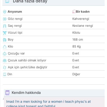
Daha fazla detay
Arıyorum
Bir kadın
Göz rengi
Kahverengi
Saç rengi
Kestane rengi
Vücut tipi
Kilolu
Boy
168 cm
Kilo
85 Kg
Çocuğu var
Evet
Çocuk sahibi olmak istiyor
Evet
Aşk için şehir/ülke değiştir
Evet
Din
Diğer
Kendim hakkında
Imad i'm a men looking for a women i teach physc's at
college kind honest and faithful