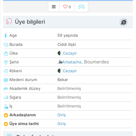
0
Üye bilgileri
Age
59 yaşında
Burada
Ciddi ilişki
Ülke
Cezayir
Boumerdes
Şehir
Arbatache
,
Kökeni
Cezayir
Medeni durum
Bekar
Akademik düzey
Belirtilmemiş
Sigara
Belirtilmemiş
İş
Belirtilmemiş
Arkadaşlarım
Giriş
Üye olma tarihi
Giriş