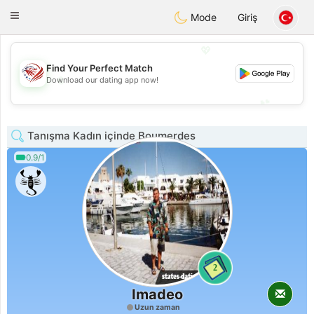
States
Dating
Toggle
Mode
Giriş
navigation
💖
Find Your Perfect Match
💖
Download our dating app now!
💕
💕
Tanışma Kadın içinde Boumerdes
0.9/1
2
Imadeo
Uzun zaman