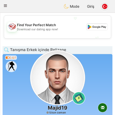
States
Dating
Toggle
Mode
Giriş
navigation
💖
Find Your Perfect Match
💖
Download our dating app now!
💕
💕
Tanışma Erkek içinde Relizane
0.6/1
0
Majid19
Uzun zaman