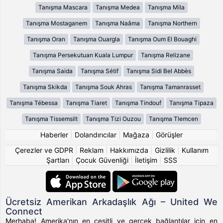
Tanışma Mascara
Tanışma Medea
Tanışma Mila
Tanışma Mostaganem
Tanışma Naâma
Tanışma Northern
Tanışma Oran
Tanışma Ouargla
Tanışma Oum El Bouaghi
Tanışma Persekutuan Kuala Lumpur
Tanışma Relizane
Tanışma Saida
Tanışma Sétif
Tanışma Sidi Bel Abbès
Tanışma Skikda
Tanışma Souk Ahras
Tanışma Tamanrasset
Tanışma Tébessa
Tanışma Tiaret
Tanışma Tindouf
Tanışma Tipaza
Tanışma Tissemsilt
Tanışma Tizi Ouzou
Tanışma Tlemcen
Haberler
|
Dolandırıcılar
|
Mağaza
|
Görüşler
Çerezler ve GDPR
|
Reklam
|
Hakkımızda
|
Gizlilik
|
Kullanım
Şartları
|
Çocuk Güvenliği
|
İletişim
|
SSS
Ücretsiz Amerikan Arkadaşlık Ağı – United We
Connect
Merhaba! Amerika'nın en çeşitli ve gerçek bağlantılar için en