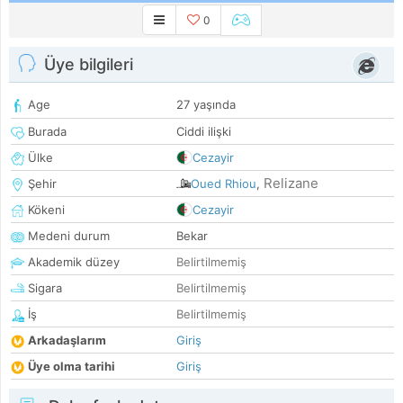
0
Üye bilgileri
Age
27 yaşında
Burada
Ciddi ilişki
Ülke
Cezayir
Relizane
Şehir
Oued Rhiou
,
Kökeni
Cezayir
Medeni durum
Bekar
Akademik düzey
Belirtilmemiş
Sigara
Belirtilmemiş
İş
Belirtilmemiş
Arkadaşlarım
Giriş
Üye olma tarihi
Giriş