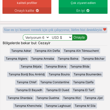
kaliteli profiller
Çok ziyaret edilen
Onaylı kalite
En iyi
Size en iyi hizmeti vermek için çok çalışıyoruz, lütfen bizi destekleyin
Bölgelerde bekar bul: Cezayir
Tanışma Adrar
Tanışma Aïn Defla
Tanışma Aïn Témouchent
Tanışma Algiers
Tanışma Annaba
Tanışma Batna
Tanışma Béchar
Tanışma Béjaïa
Tanışma Biskra
Tanışma Blida
Tanışma Bordj Bou Arréridj
Tanışma Bouira
Tanışma Boumerdes
Tanışma Chlef
Tanışma Constantine
Tanışma Djelfa
Tanışma El Bayadh
Tanışma El Oued
Tanışma El Tarf
Tanışma Ghardaia
Tanışma Guelma
Tanışma Illizi
Tanışma Jijel
Tanışma Khenchela
Tanışma Laghouat
Tanışma M Sila