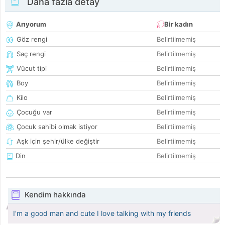
Daha fazla detay
Arıyorum
Bir kadın
Göz rengi
Belirtilmemiş
Saç rengi
Belirtilmemiş
Vücut tipi
Belirtilmemiş
Boy
Belirtilmemiş
Kilo
Belirtilmemiş
Çocuğu var
Belirtilmemiş
Çocuk sahibi olmak istiyor
Belirtilmemiş
Aşk için şehir/ülke değiştir
Belirtilmemiş
Din
Belirtilmemiş
Kendim hakkında
I'm a good man and cute I love talking with my friends