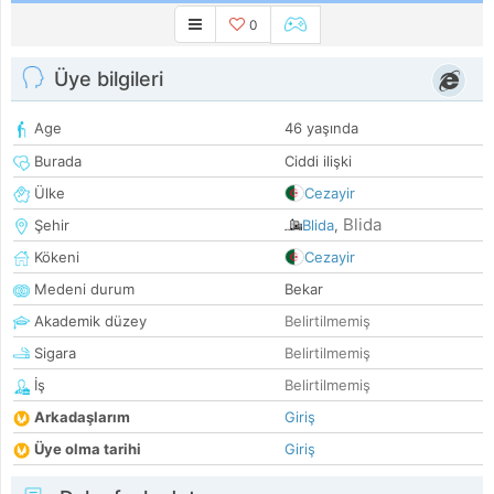
0
Üye bilgileri
Age
46 yaşında
Burada
Ciddi ilişki
Ülke
Cezayir
Blida
Şehir
Blida
,
Kökeni
Cezayir
Medeni durum
Bekar
Akademik düzey
Belirtilmemiş
Sigara
Belirtilmemiş
İş
Belirtilmemiş
Arkadaşlarım
Giriş
Üye olma tarihi
Giriş