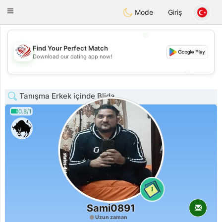
States
Dating
Toggle
Mode
Giriş
navigation
💖
Find Your Perfect Match
💖
Download our dating app now!
💕
💕
Tanışma Erkek içinde Blida
0.8/1
1
Sami0891
Uzun zaman