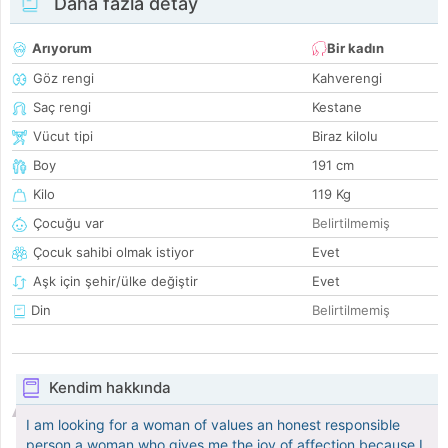
Daha fazla detay
Arıyorum
Bir kadın
Göz rengi
Kahverengi
Saç rengi
Kestane
Vücut tipi
Biraz kilolu
Boy
191 cm
Kilo
119 Kg
Çocuğu var
Belirtilmemiş
Çocuk sahibi olmak istiyor
Evet
Aşk için şehir/ülke değiştir
Evet
Din
Belirtilmemiş
Kendim hakkında
I am looking for a woman of values ​​an honest responsible
person a woman who gives me the joy of affection because I