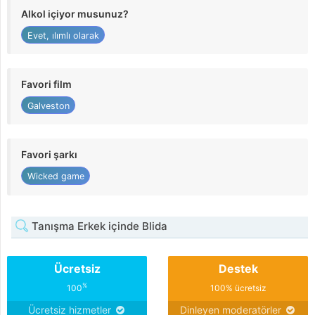
Alkol içiyor musunuz?
Evet, ılımlı olarak
Favori film
Galveston
Favori şarkı
Wicked game
Tanışma Erkek içinde Blida
Ücretsiz
Destek
%
100
100% ücretsiz
Ücretsiz hizmetler
Dinleyen moderatörler