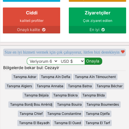
Ciddi
Ziyaretçiler
kaliteli profiller
Çok ziyaret edilen
Onaylı kalite
En iyi
Size en iyi hizmeti vermek için çok çalışıyoruz, lütfen bizi destekleyin
Bölgelerde bekar bul: Cezayir
Tanışma Adrar
Tanışma Aïn Defla
Tanışma Aïn Témouchent
Tanışma Algiers
Tanışma Annaba
Tanışma Batna
Tanışma Béchar
Tanışma Béjaïa
Tanışma Biskra
Tanışma Blida
Tanışma Bordj Bou Arréridj
Tanışma Bouira
Tanışma Boumerdes
Tanışma Chlef
Tanışma Constantine
Tanışma Djelfa
Tanışma El Bayadh
Tanışma El Oued
Tanışma El Tarf