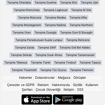
Tanışma Ghardaia
Tanışma Guelma
Tanışma Illizi
Tanışma Jijel
Tanışma Khenchela
Tanışma Laghouat
Tanışma M Sila
Tanışma Mascara
Tanışma Medea
Tanışma Mila
Tanışma Mostaganem
Tanışma Naâma
Tanışma Northern
Tanışma Oran
Tanışma Ouargla
Tanışma Oum El Bouaghi
Tanışma Persekutuan Kuala Lumpur
Tanışma Relizane
Tanışma Saida
Tanışma Sétif
Tanışma Sidi Bel Abbès
Tanışma Skikda
Tanışma Souk Ahras
Tanışma Tamanrasset
Tanışma Tébessa
Tanışma Tiaret
Tanışma Tindouf
Tanışma Tipaza
Tanışma Tissemsilt
Tanışma Tizi Ouzou
Tanışma Tlemcen
Haberler
|
Dolandırıcılar
|
Mağaza
|
Görüşler
Çerezler ve GDPR
|
Reklam
|
Hakkımızda
|
Gizlilik
|
Kullanım
Şartları
|
Çocuk Güvenliği
|
İletişim
|
SSS