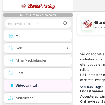
States
Dating
New York 2026-08-08 06:05
Hitta 
Ladda n
Hem
Sök
Vår videochat-a
närheten och run
Mina Meddelanden
eller bygga en m
roligt.
Chat
Håll kontakten 
är samtal helt gr
Videosamtal
Vem Kan Ringa?
Endast vänner:
Accepterad vä
Aktiviteter
Online-krav:
Sa