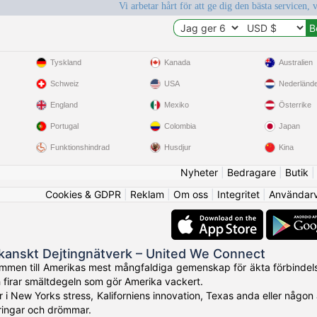
Vi arbetar hårt för att ge dig den bästa servicen, 
Tyskland
Kanada
Australien
Schweiz
USA
Nederländ
England
Mexiko
Österrike
Portugal
Colombia
Japan
Funktionshindrad
Husdjur
Kina
Nyheter
|
Bedragare
|
Butik
Cookies & GDPR
|
Reklam
|
Om oss
|
Integritet
|
Användarvi
kanskt Dejtingnätverk – United We Connect
mmen till Amerikas mest mångfaldiga gemenskap för äkta förbindelse
 firar smältdegeln som gör Amerika vackert.
 i New Yorks stress, Kaliforniens innovation, Texas anda eller någon
ringar och drömmar.