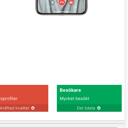
s
Besökare
tsprofiler
Mycket besökt
kräftad kvalitet
Det bästa