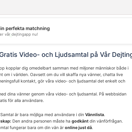
din perfekta matchning
er vår dejtingapp nu!
💖
💕
Gratis Video- och Ljudsamtal på Vår Dejti
pp kopplar dig omedelbart samman med miljoner människor både i
t om i världen. Oavsett om du vill skaffa nya vänner, chatta live
eningsfull kontakt, gör våra video- och ljudsamtal det enkelt och
med dina vänner genom våra video- och ljudsamtal. På webbsidan
atis för alla användare.
Samtal är bara möjliga med användare i din
Vännlista
.
nskap:
Den andra personen måste ha
godkänt
din vänförfrågan.
mtal fungerar bara om din vän är
online just då
.