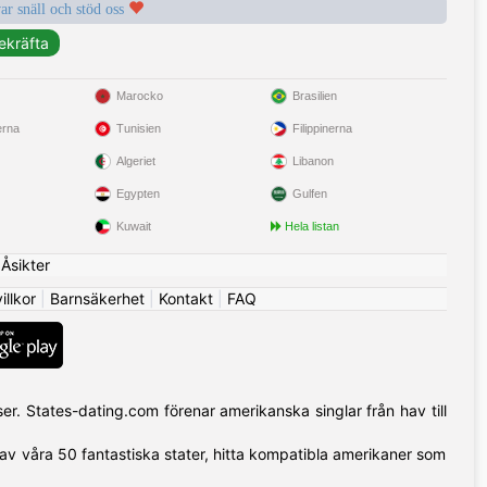
var snäll och stöd oss
Marocko
Brasilien
erna
Tunisien
Filippinerna
Algeriet
Libanon
Egypten
Gulfen
Kuwait
Hela listan
|
Åsikter
llkor
|
Barnsäkerhet
|
Kontakt
|
FAQ
r. States-dating.com förenar amerikanska singlar från hav till
 av våra 50 fantastiska stater, hitta kompatibla amerikaner som