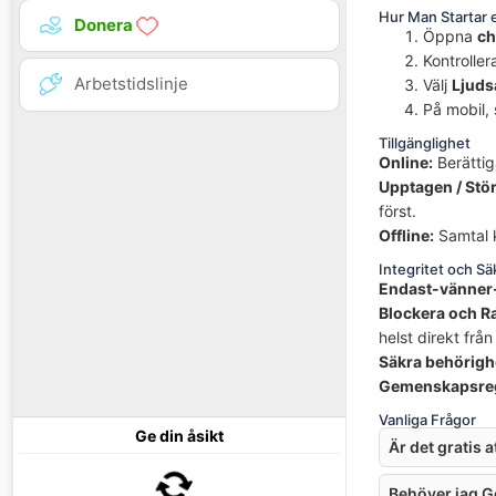
Hur Man Startar 
Donera
Öppna
ch
Kontroller
Arbetstidslinje
Välj
Ljuds
På mobil, s
Tillgänglighet
Online:
Berättig
Upptagen / Stör
först.
Offline:
Samtal k
Integritet och S
Endast-vänner
Blockera och R
helst direkt från
Säkra behörigh
Gemenskapsreg
Vanliga Frågor
Ge din åsikt
Är det gratis 
Behöver jag Go