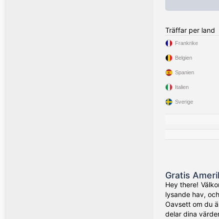
Träffar per land
Frankrike
Belgien
Spanien
Italien
Sverige
Gratis Ameri
Hey there! Välko
lysande hav, och
Oavsett om du är
delar dina värde