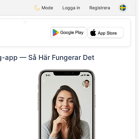
Mode
Logga in
Registrera
💖
💕
ng-app — Så Här Fungerar Det