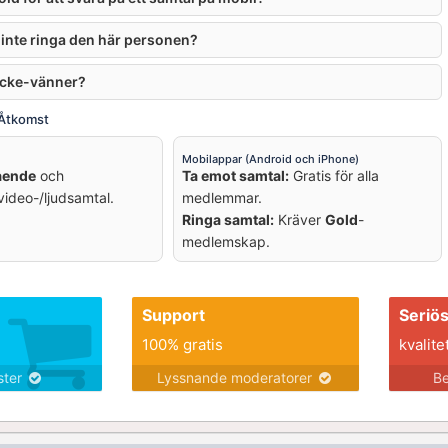
 inte ringa den här personen?
 icke-vänner?
 Åtkomst
Mobilappar (Android och iPhone)
ående
och
Ta emot samtal:
Gratis för alla
ideo-/ljudsamtal.
medlemmar.
Ringa samtal:
Kräver
Gold
-
medlemskap.
Support
Seriö
100% gratis
kvalite
nster
Lyssnande moderatorer
Be