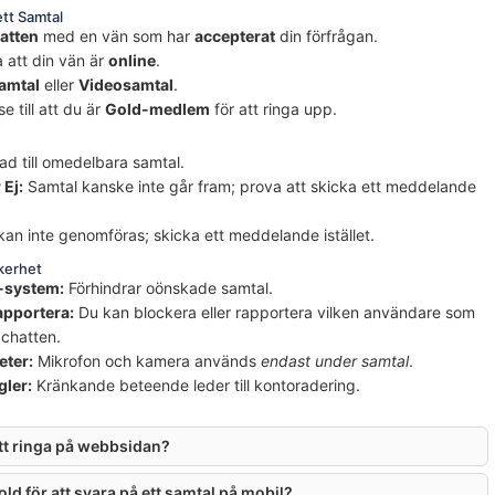
ett Samtal
atten
med en vän som har
accepterat
din förfrågan.
a att din vän är
online
.
amtal
eller
Videosamtal
.
e till att du är
Gold-medlem
för att ringa upp.
ad till omedelbara samtal.
 Ej:
Samtal kanske inte går fram; prova att skicka ett meddelande
an inte genomföras; skicka ett meddelande istället.
äkerhet
-system:
Förhindrar oönskade samtal.
apportera:
Du kan blockera eller rapportera vilken användare som
 chatten.
eter:
Mikrofon och kamera används
endast under samtal
.
ler:
Kränkande beteende leder till kontoradering.
att ringa på webbsidan?
ld för att svara på ett samtal på mobil?