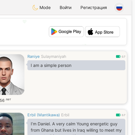
Mode
Войти
Регистрация
💖
💕
Raniye
Sulaymaniyah
0.7
I am a simple person
лет
56
Erbil (Mantikawa)
Erbil
0.7
I’m Daniel. A very calm Young energetic guy
from Ghana but lives in Iraq willing to meet my