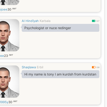
лет
joee
30
Al Hindīyah
Karbala
0.7
Psychologist or nuce redinger
лет
ree
23
Shaqlawa
Erbil
0.6
Hi my name is tony I am kurdsh from kurdstan
лет
1995y
30