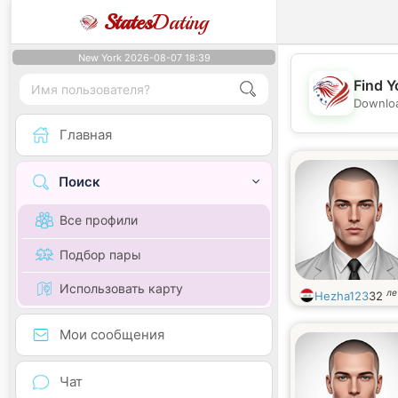
States
Dating
New York 2026-08-07 18:39
Find Y
Downloa
Главная
Поиск
Все профили
Подбор пары
Использовать карту
ле
Hezha123
32
Мои сообщения
Чат