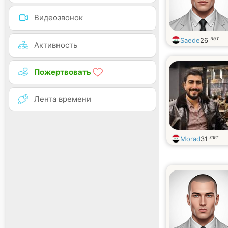
Видеозвонок
лет
Saede
26
Активность
Пожертвовать
Лента времени
лет
Morad
31