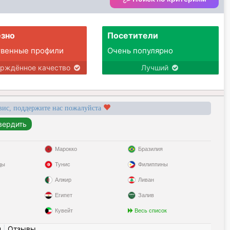
зно
Посетители
твенные профили
Очень популярно
ерждённое качество
Лучший
вис, поддержите нас пожалуйста
Марокко
Бразилия
ды
Тунис
Филиппины
Алжир
Ливан
Египет
Залив
Кувейт
Весь список
н
|
Отзывы