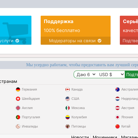
Поддержка
Серьё
100% бесплатно
качес
услуги
Модераторы на связи
Подтв
Мы усердно работаем, чтобы предоставить вам лучший сер
 странам
Германия
Канада
Австралия
Швейцария
США
Нидерлан
Англия
Мексика
Австрия
Португалия
Колумбия
Япония
Инвалиды
Питомцы
Китай
Новости
|
Мошенники
|
Магази