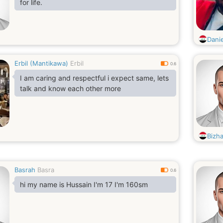
for life.
Dani
Erbil (Mantikawa)
Erbil
0.6
I am caring and respectful i expect same, lets
talk and know each other more
Bizha
Basrah
Basra
0.6
hi my name is Hussain I'm 17 I'm 160sm