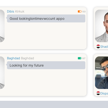
Dibis
Kirkuk
0.3
Good lookinglontimevwccunt appo
Shad
Baghdad
Baghdad
0.7
Looking for my future
Disp