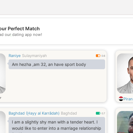
our Perfect Match
💖
d our dating app now!
💕
Raniye
Sulaymaniyah
0.6
Am hezha ,am 32, an have sport body
т
Piran
Baghdad (Ḩayy al Karrādah)
Baghdad
0.7
I am a slightly shy man with a tender heart. I
would like to enter into a marriage relationship