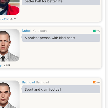
better half for better life.
лет
el2412
34
Duhok
Kurdistan
0.7
A patient person with kind heart
лет
r
27
Baghdad
Baghdad
0.6
Sport and gym football