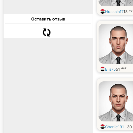
ле
Hussain17
18
Оставить отзыв
лет
Elis75
51
Charlie191...
30