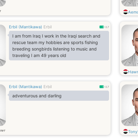
т
Aemo
Erbil (Mantikawa)
Erbil
0.7
I am from Iraq I work in the Iraqi search and
rescue team my hobbies are sports fishing
breeding songbirds listening to music and
traveling I am 49 years old
Haw
Erbil (Mantikawa)
Erbil
0.7
adventurous and darling
лет
Tony