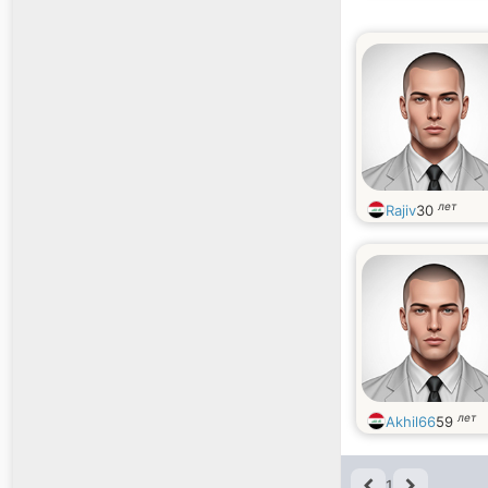
лет
Rajiv
30
лет
Akhil66
59
1