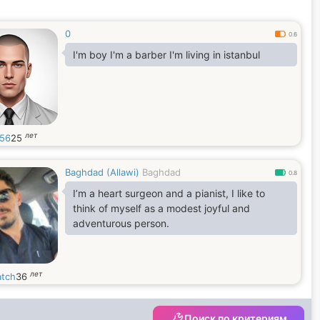
0
0.6
I'm boy I'm a barber I'm living in istanbul
лет
56
25
Baghdad (Allawi)
Baghdad
0.8
I’m a heart surgeon and a pianist, I like to
think of myself as a modest joyful and
adventurous person.
лет
atch
36
Поиск по критериям