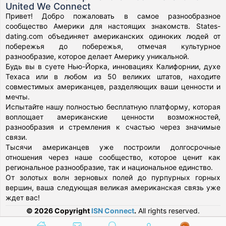
United We Connect
Привет! Добро пожаловать в самое разнообразное
сообщество Америки для настоящих знакомств. States-
dating.com объединяет американских одиноких людей от
побережья до побережья, отмечая культурное
разнообразие, которое делает Америку уникальной.
Будь вы в суете Нью-Йорка, инновациях Калифорнии, духе
Техаса или в любом из 50 великих штатов, находите
совместимых американцев, разделяющих ваши ценности и
мечты.
Испытайте нашу полностью бесплатную платформу, которая
воплощает американские ценности возможностей,
разнообразия и стремления к счастью через значимые
связи.
Тысячи американцев уже построили долгосрочные
отношения через наше сообщество, которое ценит как
региональное разнообразие, так и национальное единство.
От золотых волн зерновых полей до пурпурных горных
вершин, ваша следующая великая американская связь уже
ждет вас!
© 2026 Copyright
ISN Connect
.
All rights reserved.