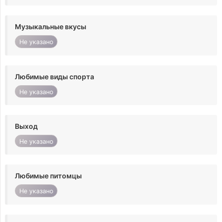
Музыкальные вкусы
Не указано
Любимые виды спорта
Не указано
Выход
Не указано
Любимые питомцы
Не указано