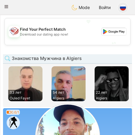
States
Dating
Toggle
Mode
Войти
navigation
💖
Find Your Perfect Match
💖
Download our dating app now!
💕
💕
Знакомства Мужчина в Algiers
33 лет
54 лет
22 лет
Ouled Fayet
Algiers
Algiers
0.6/1