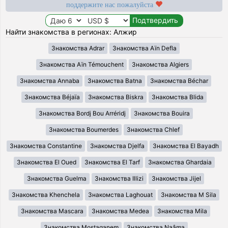
поддержите нас пожалуйста
Найти знакомства в регионах: Алжир
Знакомства Adrar
Знакомства Aïn Defla
Знакомства Aïn Témouchent
Знакомства Algiers
Знакомства Annaba
Знакомства Batna
Знакомства Béchar
Знакомства Béjaïa
Знакомства Biskra
Знакомства Blida
Знакомства Bordj Bou Arréridj
Знакомства Bouira
Знакомства Boumerdes
Знакомства Chlef
Знакомства Constantine
Знакомства Djelfa
Знакомства El Bayadh
Знакомства El Oued
Знакомства El Tarf
Знакомства Ghardaia
Знакомства Guelma
Знакомства Illizi
Знакомства Jijel
Знакомства Khenchela
Знакомства Laghouat
Знакомства M Sila
Знакомства Mascara
Знакомства Medea
Знакомства Mila
Знакомства Mostaganem
Знакомства Naâma