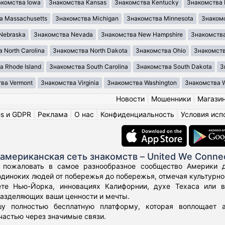
акомства Iowa
Знакомства Kansas
Знакомства Kentucky
Знакомства 
а Massachusetts
Знакомства Michigan
Знакомства Minnesota
Знакомс
Nebraska
Знакомства Nevada
Знакомства New Hampshire
Знакомства
 North Carolina
Знакомства North Dakota
Знакомства Ohio
Знакомст
 Rhode Island
Знакомства South Carolina
Знакомства South Dakota
З
ва Vermont
Знакомства Virginia
Знакомства Washington
Знакомства We
Новости
|
Мошенники
|
Магази
es и GDPR
|
Реклама
|
О нас
|
Конфиденциальность
|
Условия исп
американская сеть знакомств – United We Conne
 пожаловать в самое разнообразное сообщество Америки дл
диноких людей от побережья до побережья, отмечая культурное
те Нью-Йорка, инновациях Калифорнии, духе Техаса или 
азделяющих ваши ценности и мечты.
у полностью бесплатную платформу, которая воплощает а
частью через значимые связи.