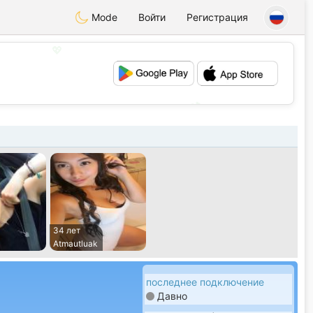
Mode
Войти
Регистрация
💖
💕
34 лет
Atmautluak
последнее подключение
Давно