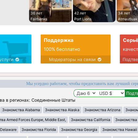
36 лет
42 лет
34 лет
Fairbanks
Port Lions
Atmautluak
Поддержка
Серьё
100% бесплатно
качес
услуги
Модераторы на связи
Подтв
Мы усердно работаем, чтобы предоставить вам лучший сер
ва в регионах: Соединенные Штаты
Знакомства Alabama
Знакомства Alaska
Знакомства Arizona
Знаком
ва Armed Forces Europe, Middle East,
Знакомства California
Знакомства 
 Delaware
Знакомства Florida
Знакомства Georgia
Знакомства Hawaii