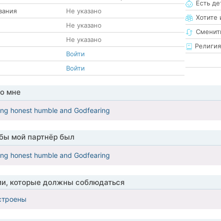
Есть де
вания
Не указано
Хотите 
Не указано
Сменит
Не указано
Религия
Войти
Войти
о мне
ving honest humble and Godfearing
обы мой партнёр был
ving honest humble and Godfearing
ии, которые должны соблюдаться
строены