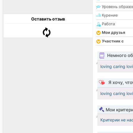
Уровень образо
Курение
Оставить отзыв
Работа
Мои друзья
Участник с
Немного об
loving caring lo
Я хочу, чт
loving caring lo
Мои критер
Критерии не на