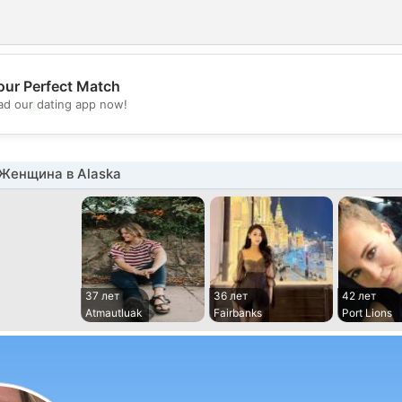
our Perfect Match
💖
d our dating app now!
💕
Женщина в Alaska
37 лет
36 лет
42 лет
Atmautluak
Fairbanks
Port Lions