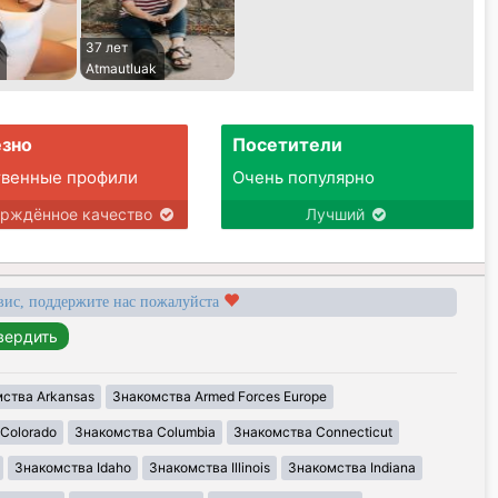
37 лет
Atmautluak
зно
Посетители
твенные профили
Очень популярно
ерждённое качество
Лучший
вис, поддержите нас пожалуйста
ства Arkansas
Знакомства Armed Forces Europe
Colorado
Знакомства Columbia
Знакомства Connecticut
Знакомства Idaho
Знакомства Illinois
Знакомства Indiana