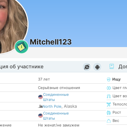
Mitchell123
1
ия об участнике
Доп
37 лет
Ищу
Серьёзные отношения
Цвет гл
Соединенные
Цвет в
Штаты
Телосл
Alaska
North Pole
,
Рост
Соединенные
е
Штаты
Вес
жение
Не женат/не замужем