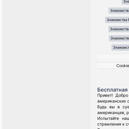
Зн
Знакомств
Знакомства 
Знакомства
Знакомства
Знакомст
Cooki
Бесплатная 
Привет! Добро
американских о
Будь вы в суе
американцев, р
Испытайте наш
стремления к с