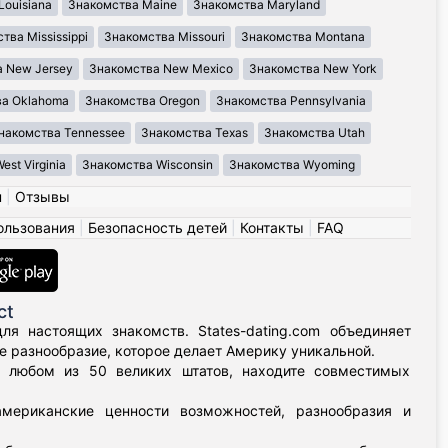
Louisiana
Знакомства Maine
Знакомства Maryland
тва Mississippi
Знакомства Missouri
Знакомства Montana
 New Jersey
Знакомства New Mexico
Знакомства New York
ва Oklahoma
Знакомства Oregon
Знакомства Pennsylvania
накомства Tennessee
Знакомства Texas
Знакомства Utah
st Virginia
Знакомства Wisconsin
Знакомства Wyoming
н
|
Отзывы
ользования
|
Безопасность детей
|
Контакты
|
FAQ
ct
я настоящих знакомств. States-dating.com объединяет
 разнообразие, которое делает Америку уникальной.
в любом из 50 великих штатов, находите совместимых
мериканские ценности возможностей, разнообразия и