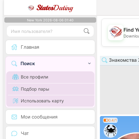
States
Dating
New York 2026-08-06 01:40
Find Y
Downloa
Главная
Знакомства 
Поиск
Все профили
Подбор пары
Использовать карту
Мои сообщения
0.4/1
Чат