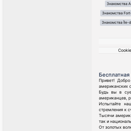
Знакомства A
Знакомства Fort
Знакомства Île-
Cooki
Бесплатная 
Привет! Добро
американских о
Будь вы в суе
американцев, р
Испытайте наш
стремления к с
Тысячи америка
так и национал
От золотых вол