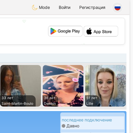
Mode
Войти
Регистрация
💖
💕
33 лет
36 лет
51 лет
Saint-Martin-Boulo
Denain
Lille
последнее подключение
Давно