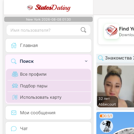
States
Dating
New York 2026-08-08 01:30
Find Y
Downloa
Главная
Знакомства 
Поиск
Все профили
Подбор пары
Использовать карту
32 лет
Abbecourt
Мои сообщения
0.5/1
Чат