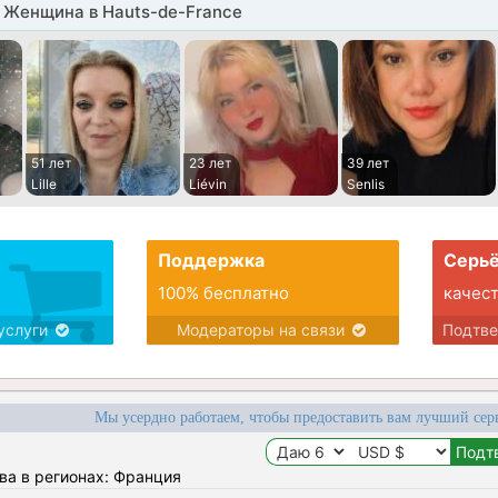
 Женщина в Hauts-de-France
51 лет
23 лет
39 лет
Lille
Liévin
Senlis
Поддержка
Серьё
100% бесплатно
качес
услуги
Модераторы на связи
Подтв
Мы усердно работаем, чтобы предоставить вам лучший сер
ва в регионах: Франция