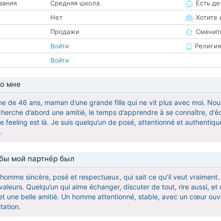
вания
Средняя школа
Есть де
Нет
Хотите 
Продажи
Сменит
Войти
Религия
Войти
о мне
 de 46 ans, maman d’une grande fille qui ne vit plus avec moi. Nouvell
cherche d’abord une amitié, le temps d’apprendre à se connaître, d’é
 le feeling est là. Je suis quelqu’un de posé, attentionné et authenti
.
обы мой партнёр был
homme sincère, posé et respectueux, qui sait ce qu’il veut vraiment
s valeurs. Quelqu’un qui aime échanger, discuter de tout, rire aussi, 
 et une belle amitié. Un homme attentionné, stable, avec un cœur ouv
tation.