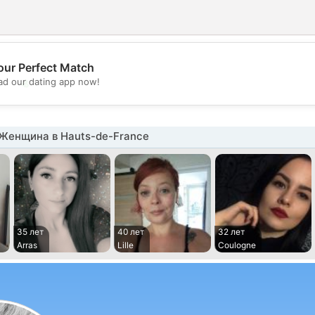
our Perfect Match
💖
d our dating app now!
💕
Женщина в Hauts-de-France
35 лет
40 лет
32 лет
Arras
Lille
Coulogne