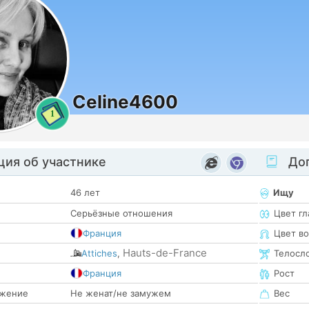
Celine4600
1
ия об участнике
Доп
46 лет
Ищу
Серьёзные отношения
Цвет гл
Франция
Цвет в
Hauts-de-France
Attiches
,
Телосл
е
Франция
Рост
жение
Не женат/не замужем
Вес