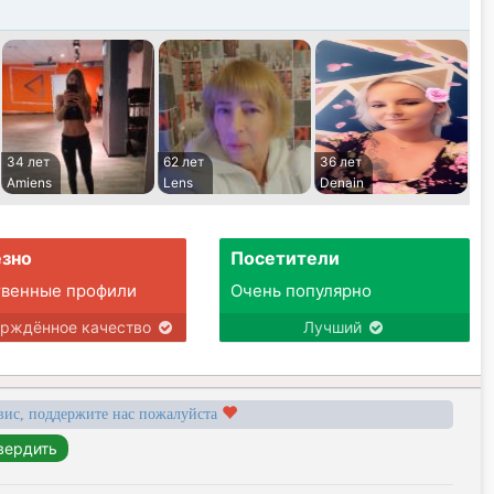
34 лет
62 лет
36 лет
Amiens
Lens
Denain
зно
Посетители
твенные профили
Очень популярно
ерждённое качество
Лучший
вис, поддержите нас пожалуйста