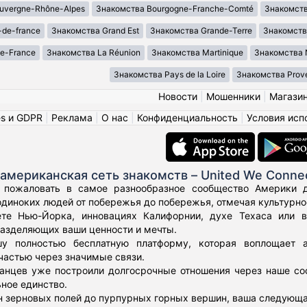
uvergne-Rhône-Alpes
Знакомства Bourgogne-Franche-Comté
Знакомств
-de-france
Знакомства Grand Est
Знакомства Grande-Terre
Знакомств
de-France
Знакомства La Réunion
Знакомства Martinique
Знакомства 
Знакомства Pays de la Loire
Знакомства Prove
Новости
|
Мошенники
|
Магази
es и GDPR
|
Реклама
|
О нас
|
Конфиденциальность
|
Условия исп
американская сеть знакомств – United We Conne
 пожаловать в самое разнообразное сообщество Америки дл
диноких людей от побережья до побережья, отмечая культурное
те Нью-Йорка, инновациях Калифорнии, духе Техаса или 
азделяющих ваши ценности и мечты.
у полностью бесплатную платформу, которая воплощает а
частью через значимые связи.
нцев уже построили долгосрочные отношения через наше соо
ьное единство.
н зерновых полей до пурпурных горных вершин, ваша следующа