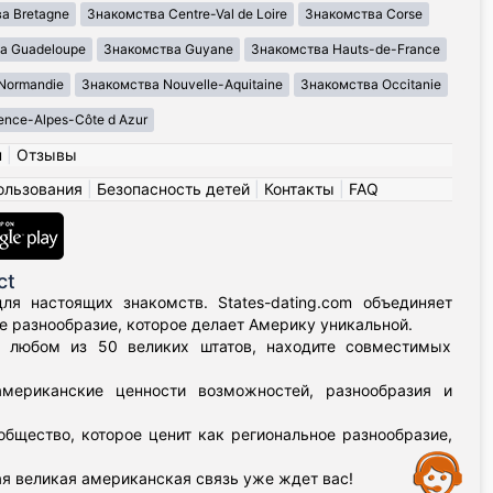
а Bretagne
Знакомства Centre-Val de Loire
Знакомства Corse
а Guadeloupe
Знакомства Guyane
Знакомства Hauts-de-France
Normandie
Знакомства Nouvelle-Aquitaine
Знакомства Occitanie
nce-Alpes-Côte d Azur
н
|
Отзывы
ользования
|
Безопасность детей
|
Контакты
|
FAQ
ct
я настоящих знакомств. States-dating.com объединяет
 разнообразие, которое делает Америку уникальной.
в любом из 50 великих штатов, находите совместимых
мериканские ценности возможностей, разнообразия и
бщество, которое ценит как региональное разнообразие,
Assistance
я великая американская связь уже ждет вас!