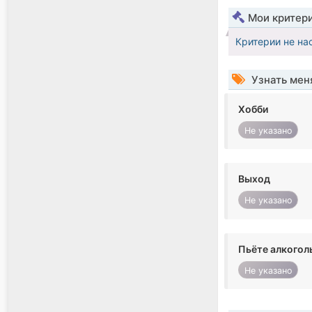
Мои критер
Критерии не на
Узнать мен
Хобби
Не указано
Выход
Не указано
Пьёте алкогол
Не указано