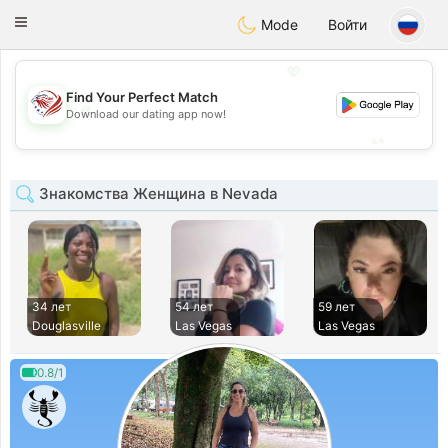
States
Dating
Toggle
Mode
Войти
navigation
💖
Find Your Perfect Match
💖
Download our dating app now!
💕
💕
Знакомства Женщина в Nevada
34 лет
54 лет
59 лет
Douglasville
Las Vegas
Las Vegas
0.8/1