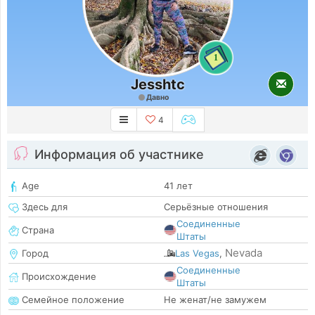
1
Jesshtc
Давно
4
Информация об участнике
Age
41 лет
Здесь для
Серьёзные отношения
Соединенные
Страна
Штаты
Nevada
Город
Las Vegas
,
Соединенные
Происхождение
Штаты
Семейное положение
Не женат/не замужем