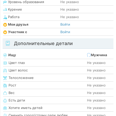
Уровень образования
Не указано
Курение
Не указано
Работа
Не указано
Мои друзья
Войти
Участник с
Войти
Дополнительные детали
Ищу
Мужчина
Цвет глаз
Не указано
Цвет волос
Не указано
Телосложение
Не указано
Рост
Не указано
Вес
Не указано
Есть дети
Не указано
Хотите иметь детей
Не указано
Сменить город/страну ради любви
Не указано