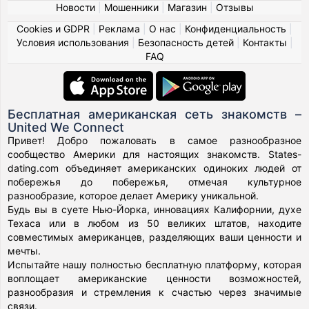
Новости
|
Мошенники
|
Магазин
|
Отзывы
Cookies и GDPR
|
Реклама
|
О нас
|
Конфиденциальность
|
Условия использования
|
Безопасность детей
|
Контакты
|
FAQ
Бесплатная американская сеть знакомств –
United We Connect
Привет! Добро пожаловать в самое разнообразное
сообщество Америки для настоящих знакомств. States-
dating.com объединяет американских одиноких людей от
побережья до побережья, отмечая культурное
разнообразие, которое делает Америку уникальной.
Будь вы в суете Нью-Йорка, инновациях Калифорнии, духе
Техаса или в любом из 50 великих штатов, находите
совместимых американцев, разделяющих ваши ценности и
мечты.
Испытайте нашу полностью бесплатную платформу, которая
воплощает американские ценности возможностей,
разнообразия и стремления к счастью через значимые
связи.