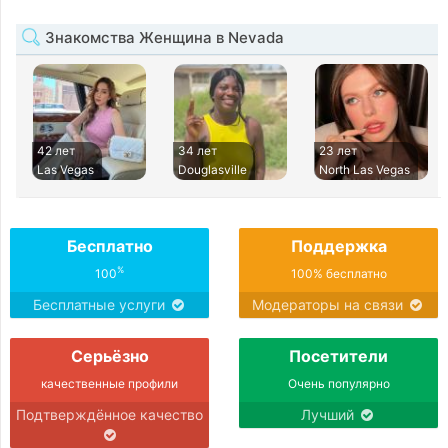
Знакомства Женщина в Nevada
42 лет
34 лет
23 лет
Las Vegas
Douglasville
North Las Vegas
Бесплатно
Поддержка
%
100
100% бесплатно
Бесплатные услуги
Модераторы на связи
Серьёзно
Посетители
качественные профили
Очень популярно
Подтверждённое качество
Лучший