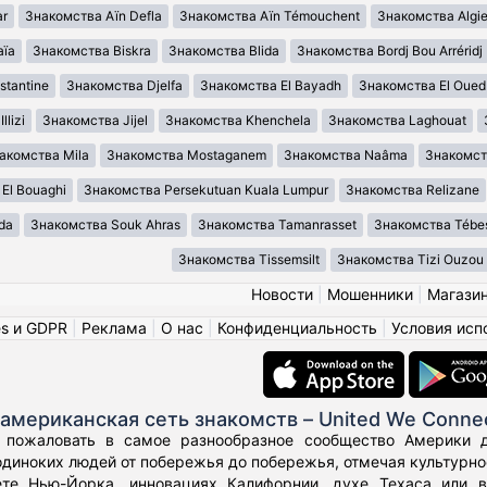
ar
Знакомства Aïn Defla
Знакомства Aïn Témouchent
Знакомства Algie
aïa
Знакомства Biskra
Знакомства Blida
Знакомства Bordj Bou Arréridj
tantine
Знакомства Djelfa
Знакомства El Bayadh
Знакомства El Oued
lizi
Знакомства Jijel
Знакомства Khenchela
Знакомства Laghouat
акомства Mila
Знакомства Mostaganem
Знакомства Naâma
Знакомст
El Bouaghi
Знакомства Persekutuan Kuala Lumpur
Знакомства Relizane
da
Знакомства Souk Ahras
Знакомства Tamanrasset
Знакомства Tébe
Знакомства Tissemsilt
Знакомства Tizi Ouzou
Новости
|
Мошенники
|
Магази
es и GDPR
|
Реклама
|
О нас
|
Конфиденциальность
|
Условия исп
американская сеть знакомств – United We Conne
 пожаловать в самое разнообразное сообщество Америки дл
диноких людей от побережья до побережья, отмечая культурное
те Нью-Йорка, инновациях Калифорнии, духе Техаса или 