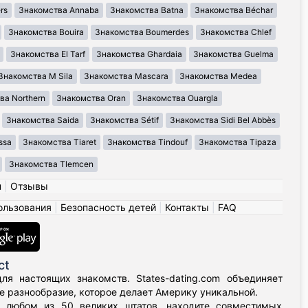
rs
Знакомства Annaba
Знакомства Batna
Знакомства Béchar
Знакомства Bouira
Знакомства Boumerdes
Знакомства Chlef
Знакомства El Tarf
Знакомства Ghardaia
Знакомства Guelma
Знакомства M Sila
Знакомства Mascara
Знакомства Medea
ва Northern
Знакомства Oran
Знакомства Ouargla
Знакомства Saida
Знакомства Sétif
Знакомства Sidi Bel Abbès
ssa
Знакомства Tiaret
Знакомства Tindouf
Знакомства Tipaza
Знакомства Tlemcen
н
|
Отзывы
ользования
|
Безопасность детей
|
Контакты
|
FAQ
ct
я настоящих знакомств. States-dating.com объединяет
 разнообразие, которое делает Америку уникальной.
в любом из 50 великих штатов, находите совместимых