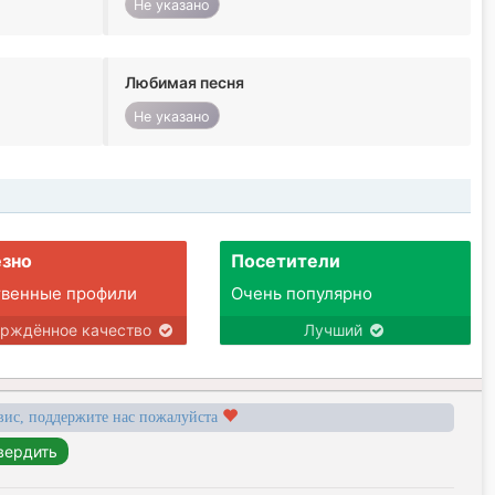
Не указано
Любимая песня
Не указано
зно
Посетители
твенные профили
Очень популярно
ерждённое качество
Лучший
вис, поддержите нас пожалуйста