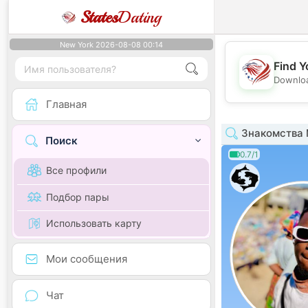
States
Dating
New York 2026-08-08 00:14
Find Y
Downloa
Главная
Знакомства 
Поиск
0.7/1
Все профили
Подбор пары
Использовать карту
Мои сообщения
Чат