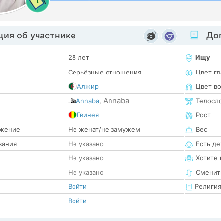
1
ия об участнике
Доп
28 лет
Ищу
Серьёзные отношения
Цвет гл
Алжир
Цвет в
Annaba
Annaba
,
Телосл
е
Гвинея
Рост
жение
Не женат/не замужем
Вес
вания
Не указано
Есть де
Не указано
Хотите 
Не указано
Сменит
Войти
Религия
Войти