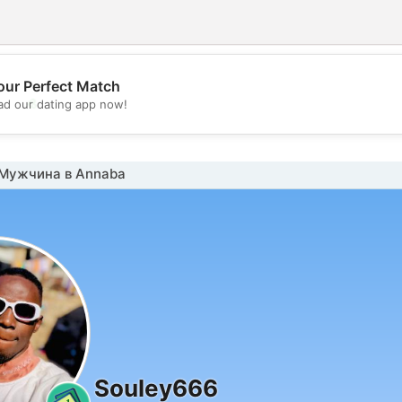
our Perfect Match
💖
d our dating app now!
💕
Мужчина в Annaba
Souley666