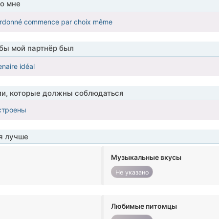
о мне
 ordonné commence par choix même
обы мой партнёр был
naire idéal
ии, которые должны соблюдаться
строены
я лучше
Музыкальные вкусы
Не указано
Любимые питомцы