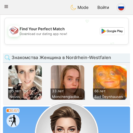
States
Dating
Toggle
Mode
Войти
navigation
💖
Find Your Perfect Match
💖
Download our dating app now!
💕
💕
Знакомства Женщина в Nordrhein-Westfalen
35 лет
33 лет
66 лет
Neuss
Monchengladbach
Bad Oeynhausen
0.6/1