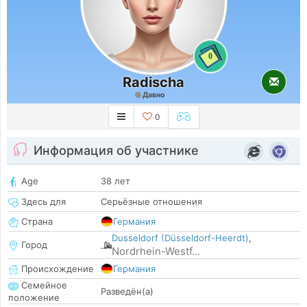
0
Radischa
Давно
0
Информация об участнике
Age
38 лет
Здесь для
Серьёзные отношения
Страна
Германия
Dusseldorf (Düsseldorf-Heerdt)
,
Город
Nordrhein-Westf...
Происхождение
Германия
Семейное
Разведён(а)
положение