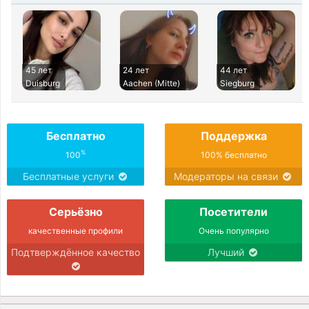
45 лет
24 лет
44 лет
Duisburg
Aachen (Mitte)
Siegburg
Бесплатно
Поддержка
%
100
100% бесплатно
Бесплатные услуги
Модераторы на связи
Серьёзно
Посетители
качественные профили
Очень популярно
Подтверждённое качество
Лучший