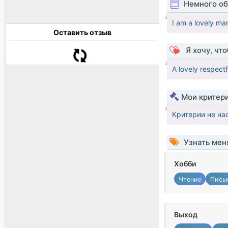
Немного об
I am a lovely man
Оставить отзыв
Я хочу, чт
A lovely respect
Мои критер
Критерии не на
Узнать мен
Хобби
Чтение
Пись
Выход