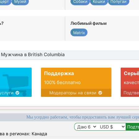
церт
Музей
Собаки
Кошки
Попугаи
ь?
Любимый фильм
Matrix
Мужчина в British Columbia
Поддержка
Серьё
100% бесплатно
качес
услуги
Модераторы на связи
Подтв
Мы усердно работаем, чтобы предоставить вам лучший сер
ва в регионах: Канада