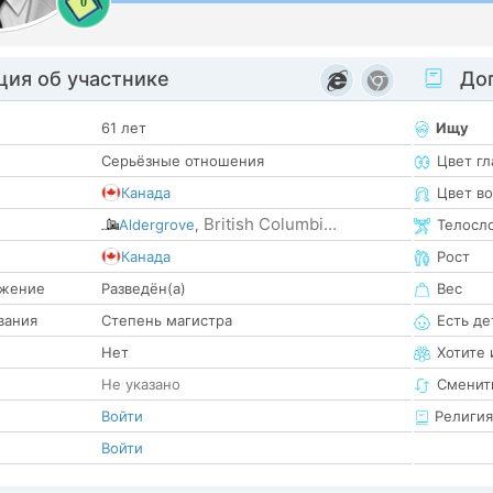
0
ия об участнике
Доп
61 лет
Ищу
Серьёзные отношения
Цвет гл
Канада
Цвет в
British Columbi...
Aldergrove
,
Телосл
е
Канада
Рост
жение
Разведён(а)
Вес
вания
Степень магистра
Есть де
Нет
Хотите 
Не указано
Сменит
Войти
Религия
Войти