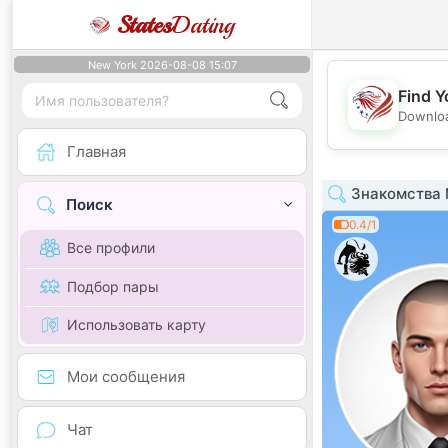
States
Dating
New York 2026-08-08 15:07
Find Y
Downloa
Главная
Знакомства М
Поиск
0.4/1
Все профили
Подбор пары
Использовать карту
Мои сообщения
Чат