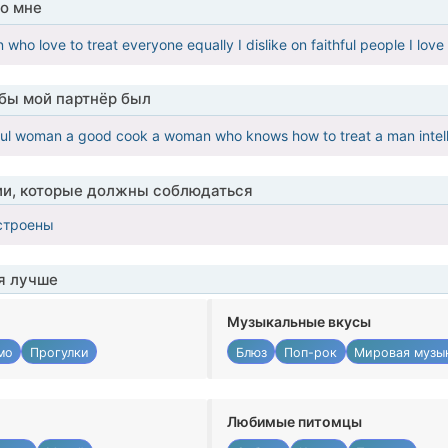
о мне
 who love to treat everyone equally I dislike on faithful people I love t
обы мой партнёр был
ful woman a good cook a woman who knows how to treat a man intell
ии, которые должны соблюдаться
строены
я лучше
Музыкальные вкусы
мо
Прогулки
Блюз
Поп-рок
Мировая музы
Любимые питомцы