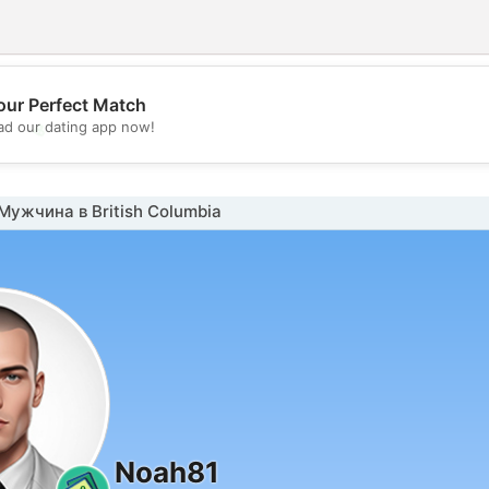
our Perfect Match
💖
d our dating app now!
💕
ужчина в British Columbia
Noah81