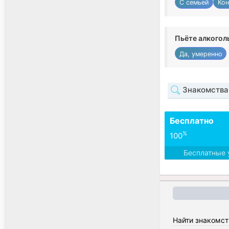
С семьей
Кон
Пьёте алкогол
Да, умеренно
Знакомства 
Бесплатно
%
100
Бесплатные 
Найти знакомст