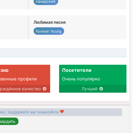
канадский
Любимая песня
Forever Young
зно
Посетители
твенные профили
Очень популярно
ерждённое качество
Лучший
вис, поддержите нас пожалуйста