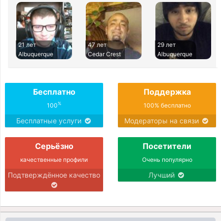
21 лет
47 лет
29 лет
Albuquerque
Cedar Crest
Albuquerque
Бесплатно
Поддержка
%
100
100% бесплатно
Бесплатные услуги
Модераторы на связи
Серьёзно
Посетители
качественные профили
Очень популярно
Подтверждённое качество
Лучший