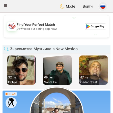
States
Dating
Toggle
Mode
Войти
navigation
💖
Find Your Perfect Match
💖
Download our dating app now!
💕
💕
Знакомства Мужчина в New Mexico
32 лет
69 лет
47 лет
Hobbs
Santa Fe
Cedar Crest
0.4/1