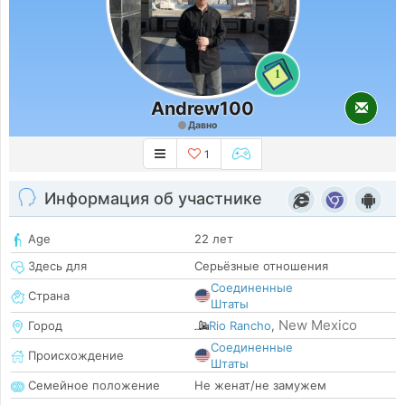
1
Andrew100
Давно
1
Информация об участнике
Age
22 лет
Здесь для
Серьёзные отношения
Соединенные
Страна
Штаты
New Mexico
Город
Rio Rancho
,
Соединенные
Происхождение
Штаты
Семейное положение
Не женат/не замужем