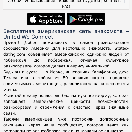
Условия использования
|
Безопасность детей
|
Контакты
|
FAQ
Бесплатная американская сеть знакомств –
United We Connect
Привет! Добро пожаловать в самое разнообразное
сообщество Америки для настоящих знакомств. States-
dating.com объединяет американских одиноких людей от
побережья до побережья, отмечая культурное
разнообразие, которое делает Америку уникальной.
Будь вы в суете Нью-Йорка, инновациях Калифорнии, духе
Техаса или в любом из 50 великих штатов, находите
совместимых американцев, разделяющих ваши ценности и
мечты.
Испытайте нашу полностью бесплатную платформу, которая
воплощает американские ценности возможностей,
разнообразия и стремления к счастью через значимые
связи.
Тысячи американцев уже построили долгосрочные
отношения через наше сообщество, которое ценит как
региональное разнообразие, так и национальное единство.