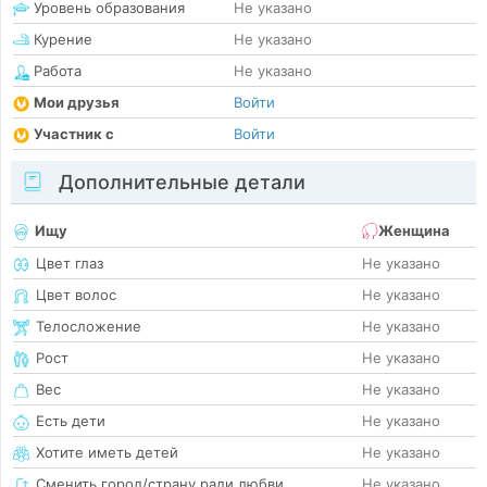
Уровень образования
Не указано
Курение
Не указано
Работа
Не указано
Мои друзья
Войти
Участник с
Войти
Дополнительные детали
Ищу
Женщина
Цвет глаз
Не указано
Цвет волос
Не указано
Телосложение
Не указано
Рост
Не указано
Вес
Не указано
Есть дети
Не указано
Хотите иметь детей
Не указано
Сменить город/страну ради любви
Не указано