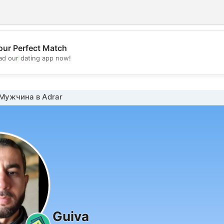
our Perfect Match
💖
d our dating app now!
💕
Мужчина в Adrar
Guiva