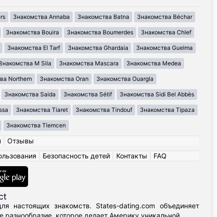
rs
Знакомства Annaba
Знакомства Batna
Знакомства Béchar
Знакомства Bouira
Знакомства Boumerdes
Знакомства Chlef
Знакомства El Tarf
Знакомства Ghardaia
Знакомства Guelma
Знакомства M Sila
Знакомства Mascara
Знакомства Medea
ва Northern
Знакомства Oran
Знакомства Ouargla
Знакомства Saida
Знакомства Sétif
Знакомства Sidi Bel Abbès
ssa
Знакомства Tiaret
Знакомства Tindouf
Знакомства Tipaza
Знакомства Tlemcen
н
|
Отзывы
ользования
|
Безопасность детей
|
Контакты
|
FAQ
ct
я настоящих знакомств. States-dating.com объединяет
 разнообразие, которое делает Америку уникальной.