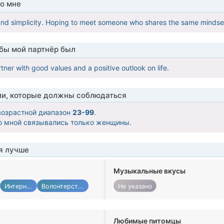
о мне
and simplicity. Hoping to meet someone who shares the same mindse
обы мой партнёр был
tner with good values and a positive outlook on life.
ии, которые должны соблюдаться
озрастной диапазон
23-99
.
со мной связывались только женщины.
я лучше
Музыкальные вкусы
Интернет
Волонтерство
Не указано
Любимые питомцы