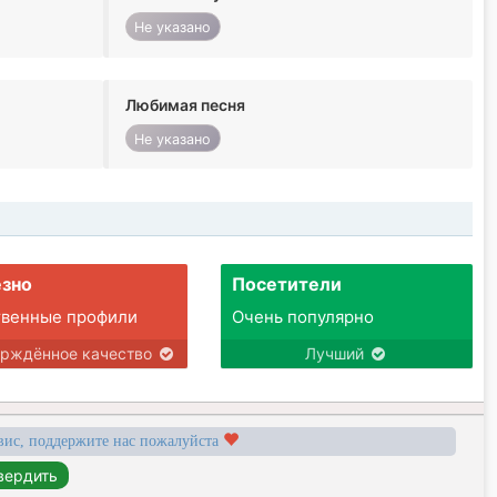
Не указано
Любимая песня
Не указано
зно
Посетители
твенные профили
Очень популярно
ерждённое качество
Лучший
вис, поддержите нас пожалуйста