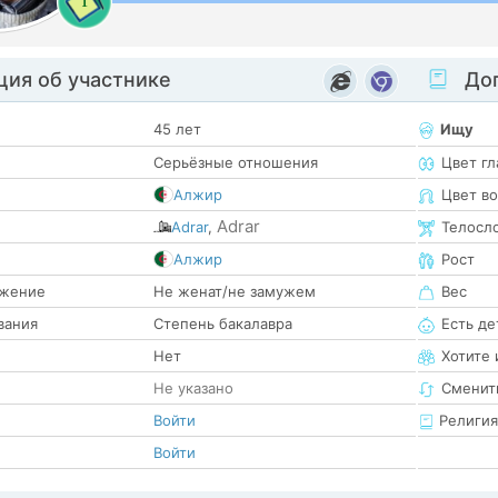
1
ия об участнике
Доп
45 лет
Ищу
Серьёзные отношения
Цвет гл
Алжир
Цвет в
Adrar
Adrar
,
Телосл
е
Алжир
Рост
жение
Не женат/не замужем
Вес
вания
Степень бакалавра
Есть де
Нет
Хотите 
Не указано
Сменит
Войти
Религия
Войти