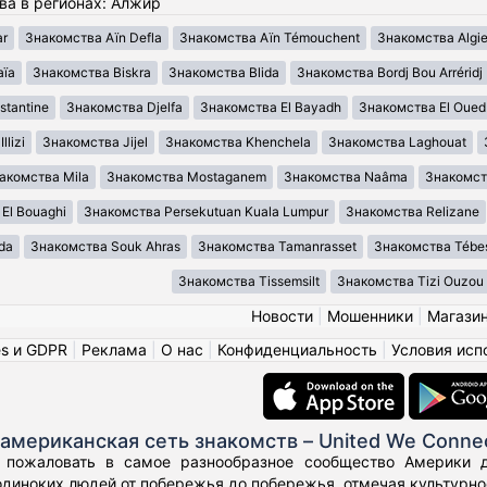
ва в регионах: Алжир
ar
Знакомства Aïn Defla
Знакомства Aïn Témouchent
Знакомства Algie
aïa
Знакомства Biskra
Знакомства Blida
Знакомства Bordj Bou Arréridj
tantine
Знакомства Djelfa
Знакомства El Bayadh
Знакомства El Oued
lizi
Знакомства Jijel
Знакомства Khenchela
Знакомства Laghouat
акомства Mila
Знакомства Mostaganem
Знакомства Naâma
Знакомст
El Bouaghi
Знакомства Persekutuan Kuala Lumpur
Знакомства Relizane
da
Знакомства Souk Ahras
Знакомства Tamanrasset
Знакомства Tébe
Знакомства Tissemsilt
Знакомства Tizi Ouzou
Новости
|
Мошенники
|
Магази
es и GDPR
|
Реклама
|
О нас
|
Конфиденциальность
|
Условия исп
американская сеть знакомств – United We Conne
 пожаловать в самое разнообразное сообщество Америки дл
диноких людей от побережья до побережья, отмечая культурное