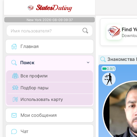
States
Dating
New York 2026-08-09 09:37
Find Y
Downloa
Главная
Знакомства 
Поиск
0.9/1
Все профили
Подбор пары
Использовать карту
Мои сообщения
Чат