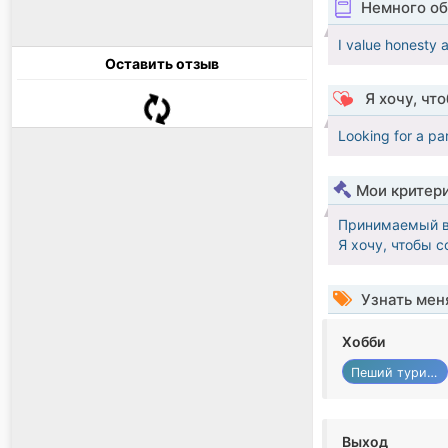
Немного об
I value honesty 
Оставить отзыв
Я хочу, чт
Looking for a par
Мои критер
Принимаемый в
Я хочу, чтобы 
Узнать мен
Хобби
Пеший туризм
Выход