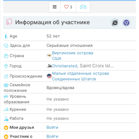
3
Информация об участнике
Age
52 лет
Здесь для
Серьёзные отношения
Виргинские острова
Страна
США
Saint Croix Isl...
Город
Christiansted
,
Малые отдаленные острова
Происхождение
Соединенных Штатов
Семейное
Вдовец/вдова
положение
Уровень
Не указано
образования
Курение
Не указано
Работа
Не указано
Мои друзья
Войти
Участник с
Войти