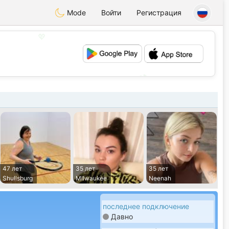
Mode
Войти
Регистрация
💖
💕
47 лет
35 лет
35 лет
Shullsburg
Milwaukee
Neenah
последнее подключение
Давно