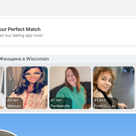
our Perfect Match
💖
d our dating app now!
💕
Женщина в Wisconsin
40 лет
41 лет
41 лет
Wausau
Pardeeville
Fond Du Lac