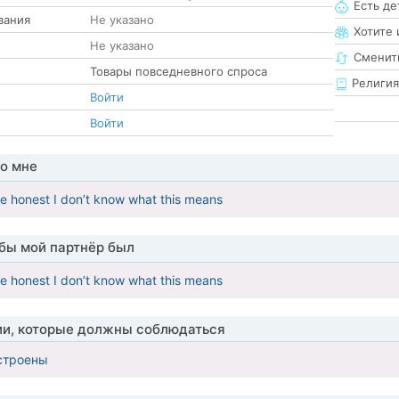
Есть де
вания
Не указано
Хотите 
Не указано
Сменит
Товары повседневного спроса
Религия
Войти
Войти
о мне
be honest I don’t know what this means
обы мой партнёр был
be honest I don’t know what this means
ии, которые должны соблюдаться
строены