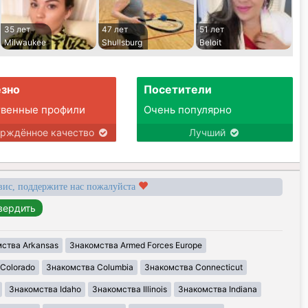
35 лет
47 лет
51 лет
Milwaukee
Shullsburg
Beloit
зно
Посетители
твенные профили
Очень популярно
ерждённое качество
Лучший
вис, поддержите нас пожалуйста
ства Arkansas
Знакомства Armed Forces Europe
Colorado
Знакомства Columbia
Знакомства Connecticut
Знакомства Idaho
Знакомства Illinois
Знакомства Indiana