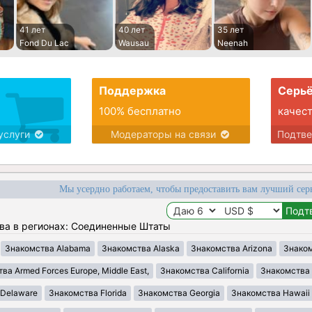
41 лет
40 лет
35 лет
Fond Du Lac
Wausau
Neenah
Поддержка
Серьё
100% бесплатно
качес
услуги
Модераторы на связи
Подтв
Мы усердно работаем, чтобы предоставить вам лучший сер
ва в регионах: Соединенные Штаты
Знакомства Alabama
Знакомства Alaska
Знакомства Arizona
Знаком
ва Armed Forces Europe, Middle East,
Знакомства California
Знакомства 
 Delaware
Знакомства Florida
Знакомства Georgia
Знакомства Hawaii