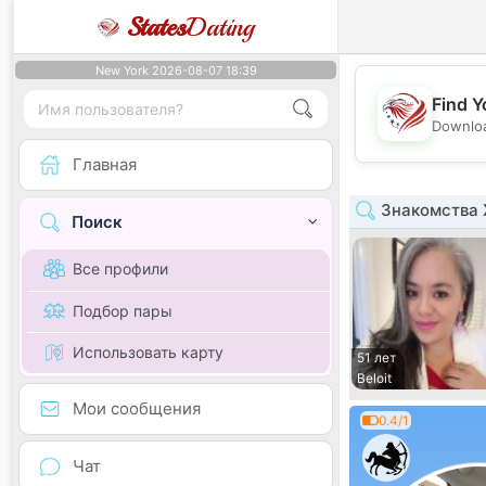
States
Dating
New York 2026-08-07 18:39
Find Y
Downloa
Главная
Знакомства 
Поиск
Все профили
Подбор пары
Использовать карту
51 лет
Beloit
Мои сообщения
0.4/1
Чат