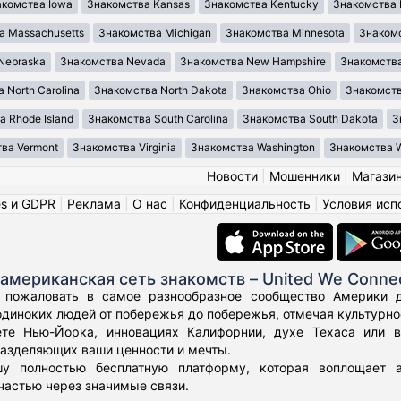
акомства Iowa
Знакомства Kansas
Знакомства Kentucky
Знакомства 
а Massachusetts
Знакомства Michigan
Знакомства Minnesota
Знакомс
Nebraska
Знакомства Nevada
Знакомства New Hampshire
Знакомства
 North Carolina
Знакомства North Dakota
Знакомства Ohio
Знакомст
 Rhode Island
Знакомства South Carolina
Знакомства South Dakota
З
ва Vermont
Знакомства Virginia
Знакомства Washington
Знакомства We
Новости
|
Мошенники
|
Магази
es и GDPR
|
Реклама
|
О нас
|
Конфиденциальность
|
Условия исп
американская сеть знакомств – United We Conne
 пожаловать в самое разнообразное сообщество Америки дл
диноких людей от побережья до побережья, отмечая культурное
те Нью-Йорка, инновациях Калифорнии, духе Техаса или 
азделяющих ваши ценности и мечты.
у полностью бесплатную платформу, которая воплощает а
частью через значимые связи.