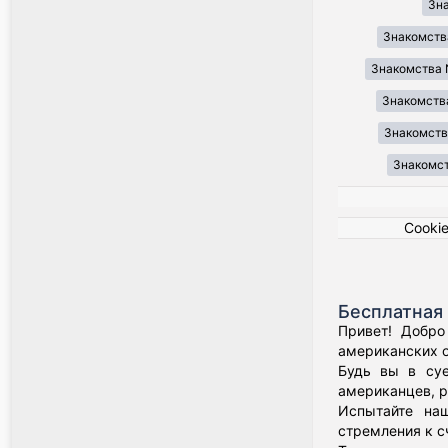
Зн
Знакомств
Знакомства 
Знакомства
Знакомства
Знакомст
Cooki
Бесплатная 
Привет! Добро
американских о
Будь вы в суе
американцев, р
Испытайте наш
стремления к с