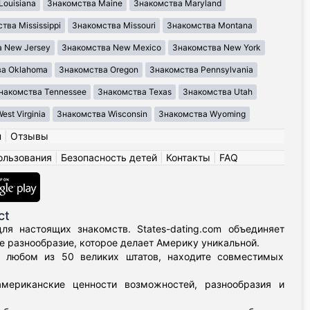
Louisiana
Знакомства Maine
Знакомства Maryland
тва Mississippi
Знакомства Missouri
Знакомства Montana
 New Jersey
Знакомства New Mexico
Знакомства New York
ва Oklahoma
Знакомства Oregon
Знакомства Pennsylvania
накомства Tennessee
Знакомства Texas
Знакомства Utah
st Virginia
Знакомства Wisconsin
Знакомства Wyoming
н
|
Отзывы
ользования
|
Безопасность детей
|
Контакты
|
FAQ
ct
я настоящих знакомств. States-dating.com объединяет
 разнообразие, которое делает Америку уникальной.
в любом из 50 великих штатов, находите совместимых
мериканские ценности возможностей, разнообразия и