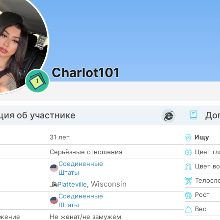
Charlot101
1
ия об участнике
Доп
31 лет
Ищу
Серьёзные отношения
Цвет гл
Соединенные
Цвет в
Штаты
Телосл
Wisconsin
Platteville
,
Рост
Соединенные
е
Штаты
Вес
жение
Не женат/не замужем