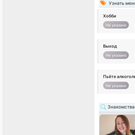
Узнать мен
Хобби
Не указано
Выход
Не указано
Пьёте алкогол
Не указано
Знакомства